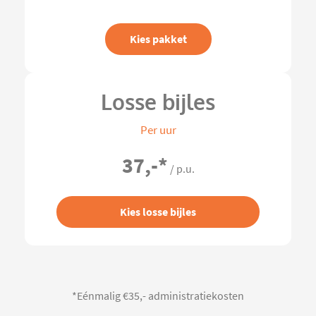
Kies pakket
Losse bijles
Per uur
37,-
*
/ p.u.
Kies losse bijles
*Eénmalig €35,- administratiekosten