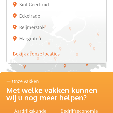
Sint Geertruid
Eckelrade
Reijmerstok
Margraten
Bekijk al onze locaties
Onze vakken
Met welke vakken kunnen
wij u nog meer helpen?
Aardrijkskunde
Bedrijfseconomie