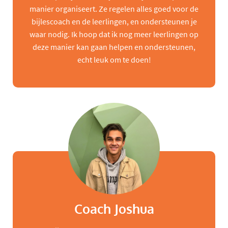
manier organiseert. Ze regelen alles goed voor de
bijlescoach en de leerlingen, en ondersteunen je
waar nodig. Ik hoop dat ik nog meer leerlingen op
deze manier kan gaan helpen en ondersteunen,
echt leuk om te doen!
Coach Joshua