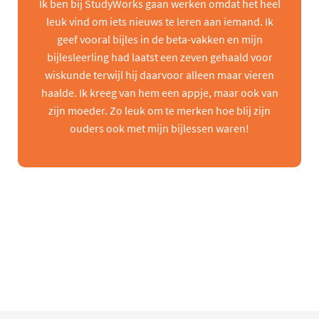
Ik ben bij StudyWorks gaan werken omdat het heel
leuk vind om iets nieuws te leren aan iemand. Ik
geef vooral bijles in de beta-vakken en mijn
bijlesleerling had laatst een zeven gehaald voor
wiskunde terwijl hij daarvoor alleen maar vieren
haalde. Ik kreeg van hem een appje, maar ook van
zijn moeder. Zo leuk om te merken hoe blij zijn
ouders ook met mijn bijlessen waren!