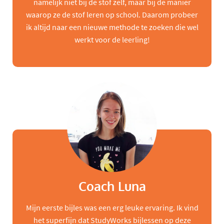
namelijk niet bij de stof zelf, maar bij de manier
waarop ze de stof leren op school. Daarom probeer
ik altijd naar een nieuwe methode te zoeken die wel
werkt voor de leerling!
Coach Luna
Mijn eerste bijles was een erg leuke ervaring. Ik vind
het superfijn dat StudyWorks bijlessen op deze