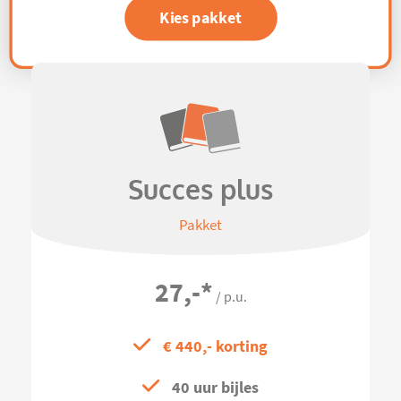
Kies pakket
Succes plus
Pakket
27,-
*
/ p.u.
€ 440,- korting
40 uur bijles