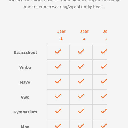
ondersteunen waar hij/zij dat nodig heeft.
Jaar
Jaar
Jaar
J
1
2
3
Basisschool
Vmbo
Havo
Vwo
Gymnasium
Mbo