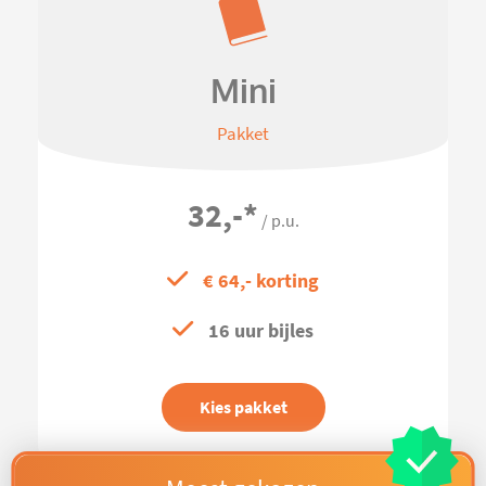
Mini
Pakket
32,-
*
/ p.u.
€ 64,- korting
16 uur bijles
Kies pakket