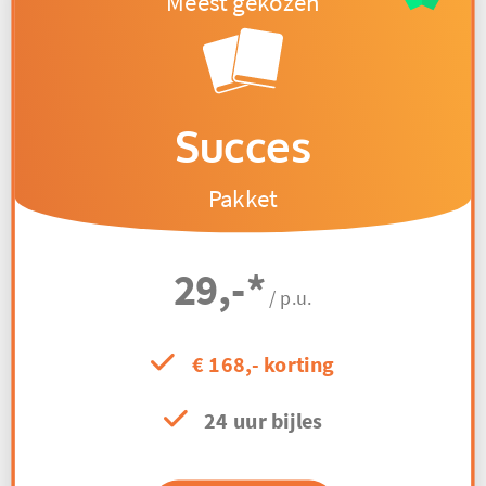
Succes
Pakket
29,-
*
/ p.u.
€ 168,- korting
24 uur bijles