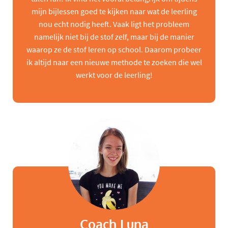
mijn bijlessen goed te kijken naar wat de leerling
nou echt nodig heeft. Vaak ligt het probleem
namelijk niet bij de stof zelf, maar bij de manier
waarop ze de stof leren op school. Daarom probeer
ik altijd naar een nieuwe methode te zoeken die wel
werkt voor de leerling!
Coach Luna