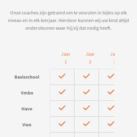
Onze coaches zijn getraind om te voorzien in bijles op elk
niveau en in elk leerjaar. Hierdoor kunnen wij uw kind altijd
ondersteunen waar hij/zij dat nodig heeft.
Jaar
Jaar
Jaar
J
1
2
3
Basisschool
Vmbo
Havo
Vwo