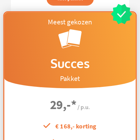
Succes
Pakket
29,-
*
/ p.u.
€ 168,- korting