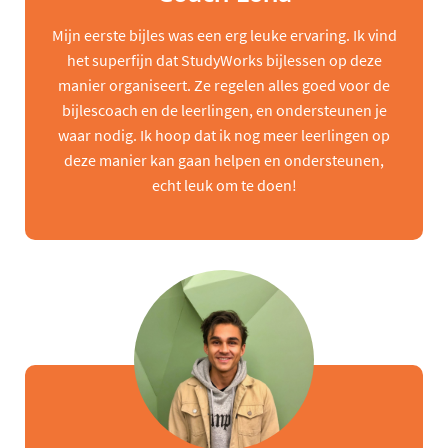
Mijn eerste bijles was een erg leuke ervaring. Ik vind
het superfijn dat StudyWorks bijlessen op deze
manier organiseert. Ze regelen alles goed voor de
bijlescoach en de leerlingen, en ondersteunen je
waar nodig. Ik hoop dat ik nog meer leerlingen op
deze manier kan gaan helpen en ondersteunen,
echt leuk om te doen!