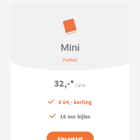
Mini
Pakket
32,-
*
/ p.u.
€ 64,- korting
16 uur bijles
Kies pakket