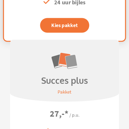
24 uur bijles
Kies pakket
Succes plus
Pakket
27,-
*
/ p.u.