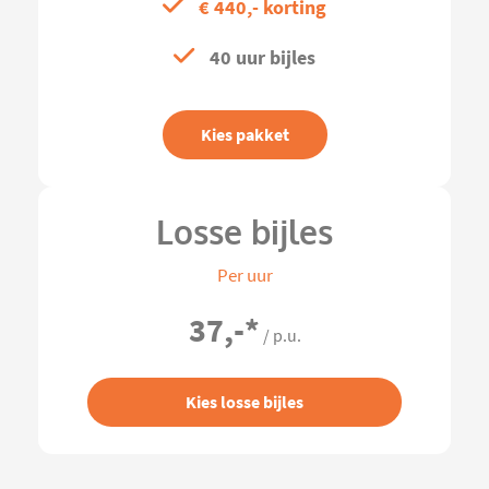
€ 440,- korting
40 uur bijles
Kies pakket
Losse bijles
Per uur
37,-
*
/ p.u.
Kies losse bijles