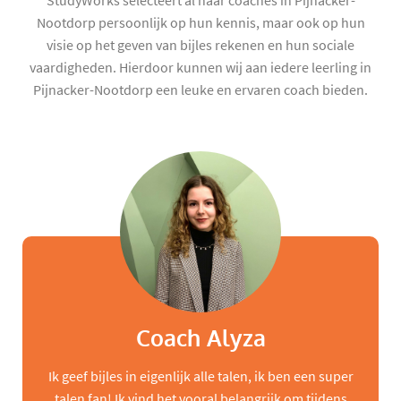
StudyWorks selecteert al haar coaches in Pijnacker-
Nootdorp persoonlijk op hun kennis, maar ook op hun
visie op het geven van bijles rekenen en hun sociale
vaardigheden. Hierdoor kunnen wij aan iedere leerling in
Pijnacker-Nootdorp een leuke en ervaren coach bieden.
Coach Alyza
Ik geef bijles in eigenlijk alle talen, ik ben een super
talen fan! Ik vind het vooral belangrijk om tijdens