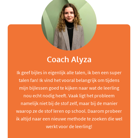
Coach Alyza
Ik geef bijles in eigenlijk alle talen, ik ben een super
talen fan! Ik vind het vooral belangrijk om tijdens
mijn bijlessen goed te kijken naar wat de leerling
nou echt nodig heeft. Vaak ligt het probleem
namelijk niet bij de stof zelf, maar bij de manier
waarop ze de stof leren op school. Daarom probeer
ik altijd naar een nieuwe methode te zoeken die wel
werkt voor de leerling!