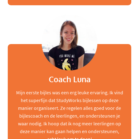
Coach Luna
Mijn eerste bijles was een erg leuke ervaring. Ik vind
het superfijn dat StudyWorks bijlessen op deze
manier organiseert. Ze regelen alles goed voor de
bijlescoach en de leerlingen, en ondersteunen je
waar nodig. Ik hoop dat ik nog meer leerlingen op
deze manier kan gaan helpen en ondersteunen,