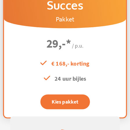
Succes
Pakket
29,-
*
/ p.u.
€ 168,- korting
24 uur bijles
Kies pakket