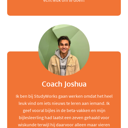
echt leuk om te doen!
Coach Joshua
Ik ben bij StudyWorks gaan werken omdat het heel
leuk vind om iets nieuws te leren aan iemand. Ik
geef vooral bijles in de beta-vakken en mijn
bijlesleerling had laatst een zeven gehaald voor
wiskunde terwijl hij daarvoor alleen maar vieren