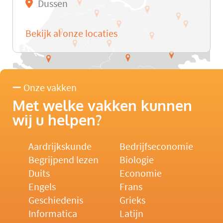
Dussen
Bekijk al onze locaties
Onze vakken
Met welke vakken kunnen
wij u helpen?
Aardrijkskunde
Bedrijfseconomie
Begrijpend lezen
Biologie
Duits
Economie
Engels
Frans
Geschiedenis
Grieks
Informatica
Latijn