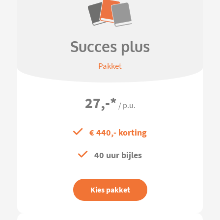
Succes plus
Pakket
27,-
*
/ p.u.
€ 440,- korting
40 uur bijles
Kies pakket