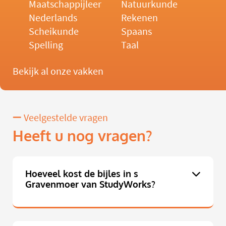
Maatschappijleer
Natuurkunde
Nederlands
Rekenen
Scheikunde
Spaans
Spelling
Taal
Bekijk al onze vakken
Veelgestelde vragen
Heeft u nog vragen?
Hoeveel kost de bijles in s
Gravenmoer van StudyWorks?