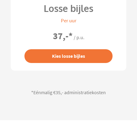
Losse bijles
Per uur
37,-
*
/ p.u.
Kies losse bijles
*Eénmalig €35,- administratiekosten