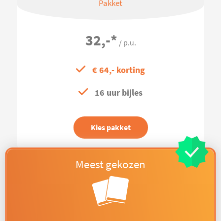
Pakket
32,-
*
/ p.u.
€ 64,- korting
16 uur bijles
Kies pakket