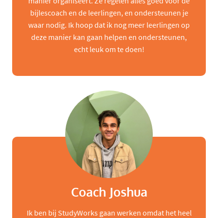
manier organiseert. Ze regelen alles goed voor de
bijlescoach en de leerlingen, en ondersteunen je
waar nodig. Ik hoop dat ik nog meer leerlingen op
deze manier kan gaan helpen en ondersteunen,
echt leuk om te doen!
Coach Joshua
Ik ben bij StudyWorks gaan werken omdat het heel