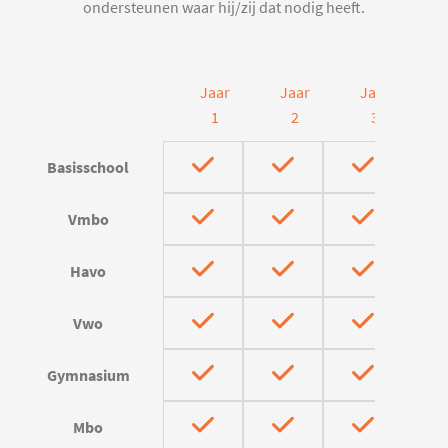
ondersteunen waar hij/zij dat nodig heeft.
Jaar
Jaar
Jaar
J
1
2
3
Basisschool
Vmbo
Havo
Vwo
Gymnasium
Mbo