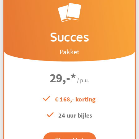
Succes
Pakket
29,-
*
/ p.u.
€ 168,- korting
24 uur bijles