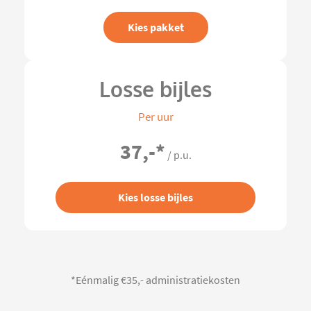
Kies pakket
Losse bijles
Per uur
37,-
*
/ p.u.
Kies losse bijles
*Eénmalig €35,- administratiekosten