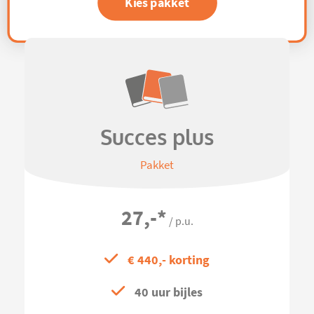
Kies pakket
Succes plus
Pakket
27,-
*
/ p.u.
€ 440,- korting
40 uur bijles