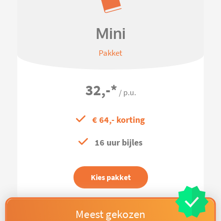
Mini
Pakket
32,-
*
/ p.u.
€ 64,- korting
16 uur bijles
Kies pakket