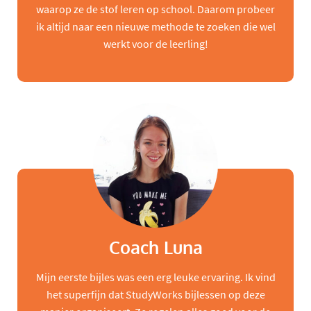
waarop ze de stof leren op school. Daarom probeer
ik altijd naar een nieuwe methode te zoeken die wel
werkt voor de leerling!
Coach Luna
Mijn eerste bijles was een erg leuke ervaring. Ik vind
het superfijn dat StudyWorks bijlessen op deze