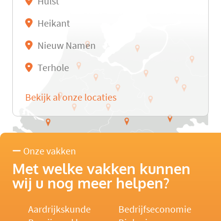
Hulst
Heikant
Nieuw Namen
Terhole
Bekijk al onze locaties
Onze vakken
Met welke vakken kunnen
wij u nog meer helpen?
Aardrijkskunde
Bedrijfseconomie