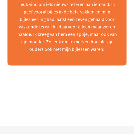
leuk vind om iets nieuws te leren aan iemand. Ik
geef vooral bijles in de beta-vakken en mijn
bijlesleerling had laatst een zeven gehaald voor
wiskunde terwijl hij daarvoor alleen maar vieren
haalde. Ik kreeg van hem een appje, maar ook van
zijn moeder. Zo leuk om te merken hoe blij zijn
ouders ook met mijn bijlessen waren!