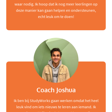
waar nodig. Ik hoop dat ik nog meer leerlingen op
deze manier kan gaan helpen en ondersteunen,
echt leuk om te doen!
Coach Joshua
Ik ben bij StudyWorks gaan werken omdat het heel
leuk vind om iets nieuws te leren aan iemand. Ik