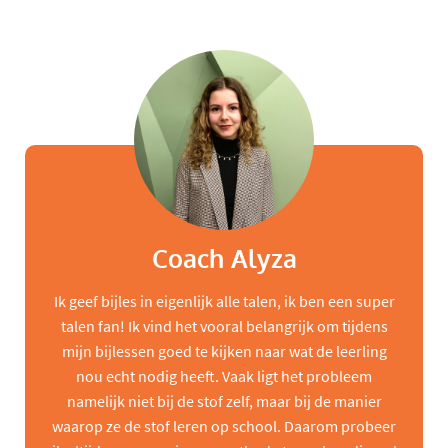
Coach Alyza
Ik geef bijles in eigenlijk alle talen, ik ben een super
talen fan! Ik vind het vooral belangrijk om tijdens
mijn bijlessen goed te kijken naar wat de leerling
nou echt nodig heeft. Vaak ligt het probleem
namelijk niet bij de stof zelf, maar bij de manier
waarop ze de stof leren op school. Daarom probeer