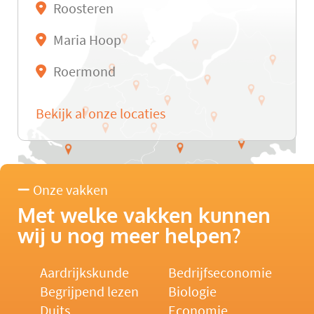
Roosteren
Maria Hoop
Roermond
Bekijk al onze locaties
Onze vakken
Met welke vakken kunnen
wij u nog meer helpen?
Aardrijkskunde
Bedrijfseconomie
Begrijpend lezen
Biologie
Duits
Economie