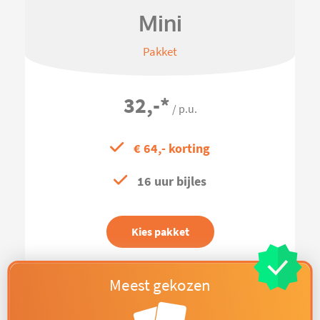
Mini
Pakket
32,-
*
/ p.u.
€ 64,- korting
16 uur bijles
Kies pakket