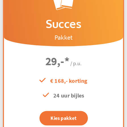
Succes
Pakket
29,-
*
/ p.u.
€ 168,- korting
24 uur bijles
Kies pakket