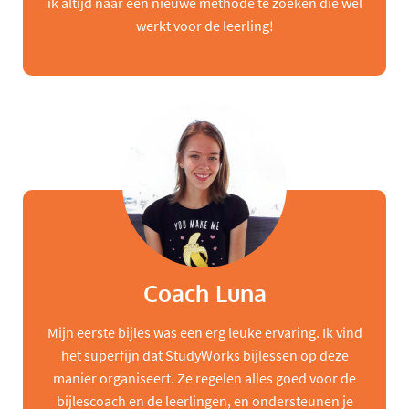
ik altijd naar een nieuwe methode te zoeken die wel
werkt voor de leerling!
Coach Luna
Mijn eerste bijles was een erg leuke ervaring. Ik vind
het superfijn dat StudyWorks bijlessen op deze
manier organiseert. Ze regelen alles goed voor de
bijlescoach en de leerlingen, en ondersteunen je