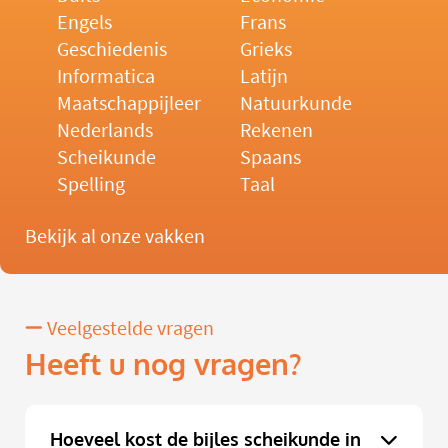
Engels
Frans
Geschiedenis
Grieks
Informatica
Latijn
Maatschappijleer
Natuurkunde
Nederlands
Rekenen
Scheikunde
Spaans
Spelling
Taal
Bekijk al onze vakken
Veelgestelde vragen
Heeft u nog vragen?
Hoeveel kost de bijles scheikunde in