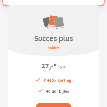
Succes plus
Pakket
27,-
*
/ p.u.
€ 440,- korting
40 uur bijles