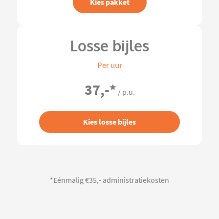
Kies pakket
Losse bijles
Per uur
37,-
*
/ p.u.
Kies losse bijles
*Eénmalig €35,- administratiekosten