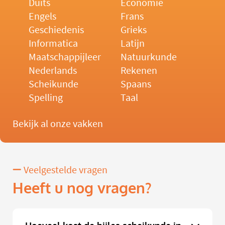
Duits
Economie
Engels
Frans
Geschiedenis
Grieks
Informatica
Latijn
Maatschappijleer
Natuurkunde
Nederlands
Rekenen
Scheikunde
Spaans
Spelling
Taal
Bekijk al onze vakken
Veelgestelde vragen
Heeft u nog vragen?