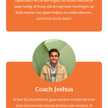
bijlescoach en de leerlingen, en ondersteunen je
waar nodig. Ik hoop dat ik nog meer leerlingen op
deze manier kan gaan helpen en ondersteunen,
echt leuk om te doen!
Coach Joshua
Ik ben bij StudyWorks gaan werken omdat het heel
leuk vind om iets nieuws te leren aan iemand. Ik