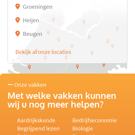
Groeningen
Heijen
Beugen
Bekijk al onze locaties
Onze vakken
Met welke vakken kunnen
wij u nog meer helpen?
Aardrijkskunde
Bedrijfseconomie
Begrijpend lezen
Biologie