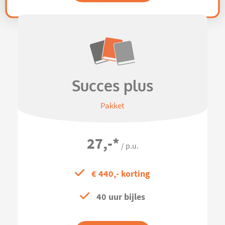
Succes plus
Pakket
27,-
*
/ p.u.
€ 440,- korting
40 uur bijles