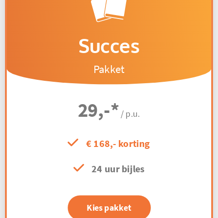
Succes
Pakket
29,-
*
/ p.u.
€ 168,- korting
24 uur bijles
Kies pakket