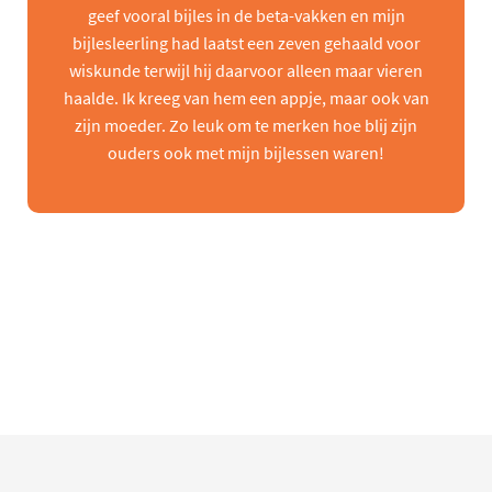
geef vooral bijles in de beta-vakken en mijn
bijlesleerling had laatst een zeven gehaald voor
wiskunde terwijl hij daarvoor alleen maar vieren
haalde. Ik kreeg van hem een appje, maar ook van
zijn moeder. Zo leuk om te merken hoe blij zijn
ouders ook met mijn bijlessen waren!