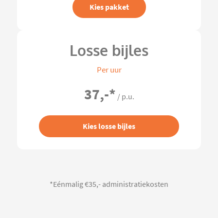
Kies pakket
Losse bijles
Per uur
37,-
*
/ p.u.
Kies losse bijles
*Eénmalig €35,- administratiekosten