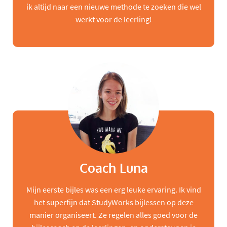
ik altijd naar een nieuwe methode te zoeken die wel
werkt voor de leerling!
Coach Luna
Mijn eerste bijles was een erg leuke ervaring. Ik vind
het superfijn dat StudyWorks bijlessen op deze
manier organiseert. Ze regelen alles goed voor de