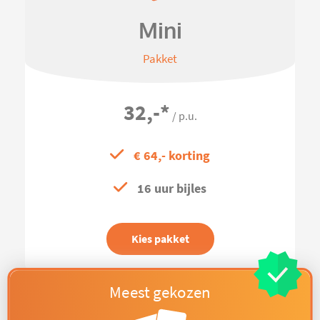
Mini
Pakket
32,-
*
/ p.u.
€ 64,- korting
16 uur bijles
Kies pakket