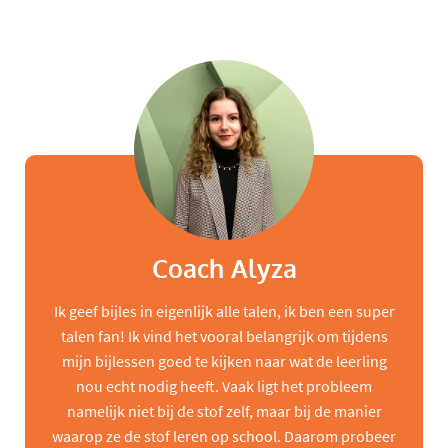
Coach Alyza
Ik geef bijles in eigenlijk alle talen, ik ben een super
talen fan! Ik vind het vooral belangrijk om tijdens
mijn bijlessen goed te kijken naar wat de leerling
nou echt nodig heeft. Vaak ligt het probleem
namelijk niet bij de stof zelf, maar bij de manier
waarop ze de stof leren op school. Daarom probeer