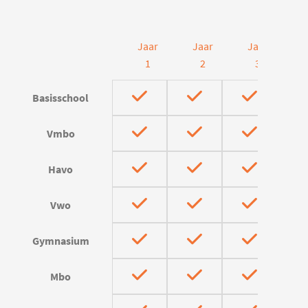
Jaar
Jaar
Jaar
J
1
2
3
Basisschool
Vmbo
Havo
Vwo
Gymnasium
Mbo