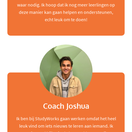
waar nodig. Ik hoop dat ik nog meer leerlingen op
deze manier kan gaan helpen en ondersteunen,
echt leuk om te doen!
Coach Joshua
Ik ben bij StudyWorks gaan werken omdat het heel
leuk vind om iets nieuws te leren aan iemand. Ik