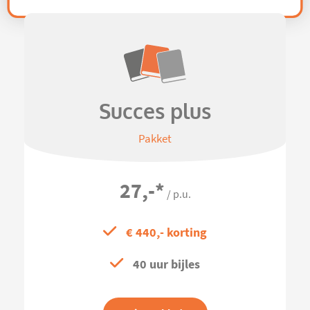
Succes plus
Pakket
27,-
*
/ p.u.
€ 440,- korting
40 uur bijles