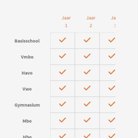
Jaar
Jaar
Jaar
J
1
2
3
Basisschool
Vmbo
Havo
Vwo
Gymnasium
Mbo
Hbo