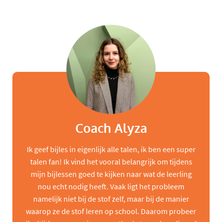
Coach Alyza
Ik geef bijles in eigenlijk alle talen, ik ben een super
talen fan! Ik vind het vooral belangrijk om tijdens
mijn bijlessen goed te kijken naar wat de leerling
nou echt nodig heeft. Vaak ligt het probleem
namelijk niet bij de stof zelf, maar bij de manier
waarop ze de stof leren op school. Daarom probeer