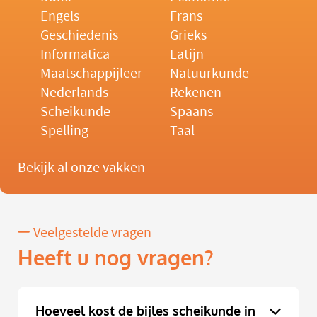
Engels
Frans
Geschiedenis
Grieks
Informatica
Latijn
Maatschappijleer
Natuurkunde
Nederlands
Rekenen
Scheikunde
Spaans
Spelling
Taal
Bekijk al onze vakken
Veelgestelde vragen
Heeft u nog vragen?
Hoeveel kost de bijles scheikunde in