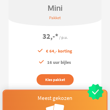
Mini
Pakket
32,-
*
/ p.u.
€ 64,- korting
16 uur bijles
Kies pakket