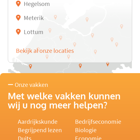
Hegelsom
Meterik
Lottum
Bekijk al onze locaties
Onze vakken
Met welke vakken kunnen
wij u nog meer helpen?
Aardrijkskunde
Bedrijfseconomie
Begrijpend lezen
Biologie
Duits
Economie