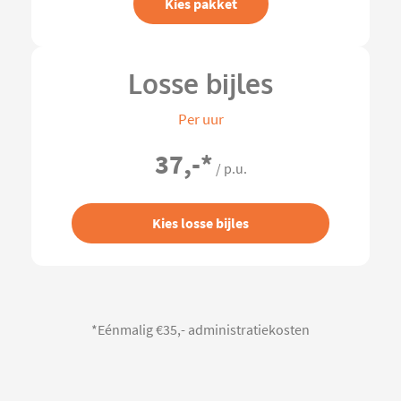
Kies pakket
Losse bijles
Per uur
37,-
*
/ p.u.
Kies losse bijles
*Eénmalig €35,- administratiekosten