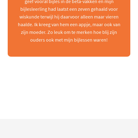
geef vooral bijles in de beta-vakken en mijn
bijlesleerling had laatst een zeven gehaald voor
wiskunde terwijl hij daarvoor alleen maar vieren
haalde. Ik kreeg van hem een appje, maar ook van
zijn moeder. Zo leuk om te merken hoe blij zijn
ouders ook met mijn bijlessen waren!