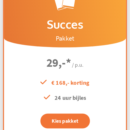
Succes
Pakket
29,-
*
/ p.u.
€ 168,- korting
24 uur bijles
Kies pakket