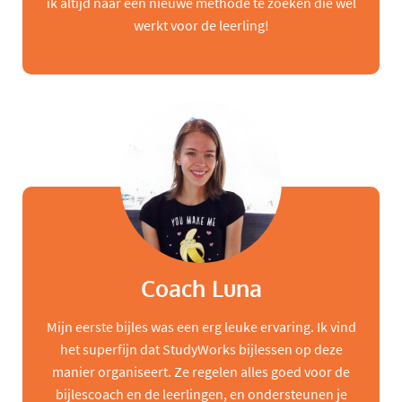
ik altijd naar een nieuwe methode te zoeken die wel
werkt voor de leerling!
Coach Luna
Mijn eerste bijles was een erg leuke ervaring. Ik vind
het superfijn dat StudyWorks bijlessen op deze
manier organiseert. Ze regelen alles goed voor de
bijlescoach en de leerlingen, en ondersteunen je