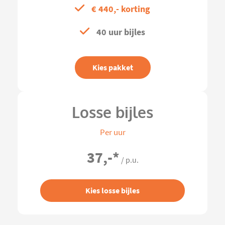
€ 440,- korting
40 uur bijles
Kies pakket
Losse bijles
Per uur
37,-
*
/ p.u.
Kies losse bijles