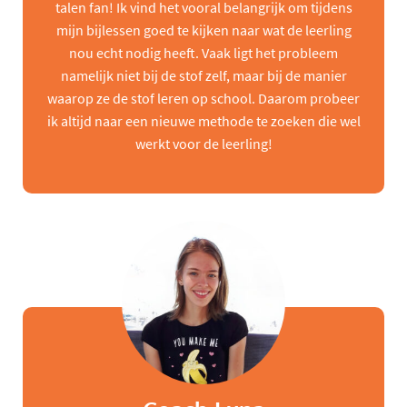
talen fan! Ik vind het vooral belangrijk om tijdens
mijn bijlessen goed te kijken naar wat de leerling
nou echt nodig heeft. Vaak ligt het probleem
namelijk niet bij de stof zelf, maar bij de manier
waarop ze de stof leren op school. Daarom probeer
ik altijd naar een nieuwe methode te zoeken die wel
werkt voor de leerling!