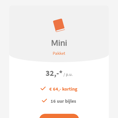
Mini
Pakket
32,-
*
/ p.u.
€ 64,- korting
16 uur bijles