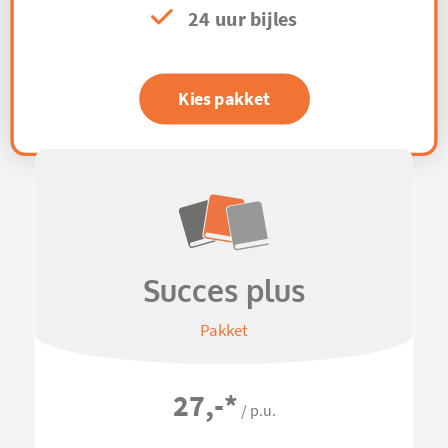
24 uur bijles
Kies pakket
Succes plus
Pakket
27,-
*
/ p.u.