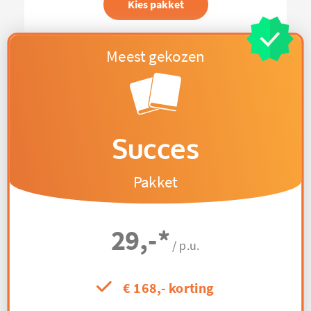
Kies pakket
Succes
Pakket
29,-
*
/ p.u.
€ 168,- korting