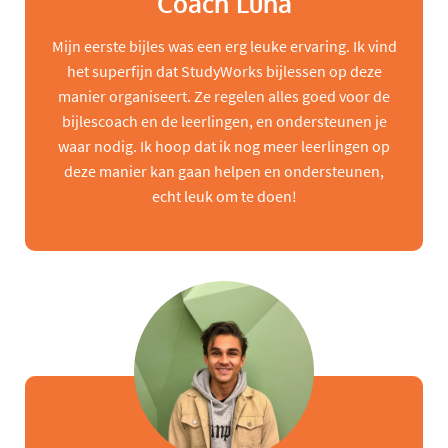
Coach Luna
Mijn eerste bijles was een erg leuke ervaring. Ik vind
het superfijn dat StudyWorks bijlessen op deze
manier organiseert. Ze regelen alles goed voor de
bijlescoach en de leerlingen, en ondersteunen je
waar nodig. Ik hoop dat ik nog meer leerlingen op
deze manier kan gaan helpen en ondersteunen,
echt leuk om te doen!