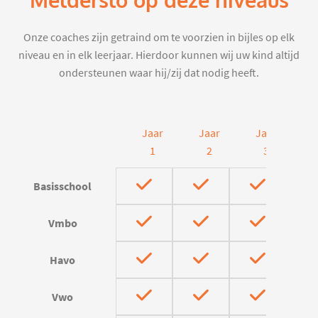
Melderslo op deze niveaus
Onze coaches zijn getraind om te voorzien in bijles op elk
niveau en in elk leerjaar. Hierdoor kunnen wij uw kind altijd
ondersteunen waar hij/zij dat nodig heeft.
Jaar
Jaar
Jaar
J
1
2
3
Basisschool
Vmbo
Havo
Vwo