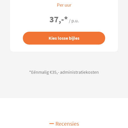
Per uur
37,-
*
/ p.u.
Kies losse bijles
*Eénmalig €35,- administratiekosten
Recensies