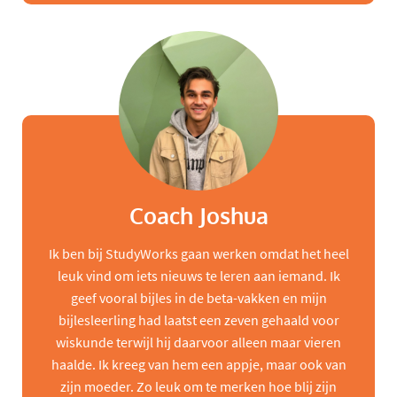
Coach Joshua
Ik ben bij StudyWorks gaan werken omdat het heel
leuk vind om iets nieuws te leren aan iemand. Ik
geef vooral bijles in de beta-vakken en mijn
bijlesleerling had laatst een zeven gehaald voor
wiskunde terwijl hij daarvoor alleen maar vieren
haalde. Ik kreeg van hem een appje, maar ook van
zijn moeder. Zo leuk om te merken hoe blij zijn