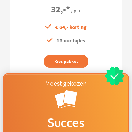
32,-
*
/ p.u.
€ 64,- korting
16 uur bijles
Kies pakket
Succes