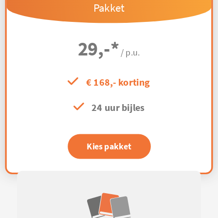
Pakket
29,-
*
/ p.u.
€ 168,- korting
24 uur bijles
Kies pakket