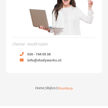
Chantal - Hoofd Inplan
030 - 744 05 38
info@studyworks.nl
Home
Bijles
Slootdorp