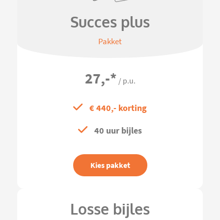
Succes plus
Pakket
27,-
*
/ p.u.
€ 440,- korting
40 uur bijles
Kies pakket
Losse bijles