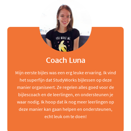
Coach Luna
Mijn eerste bijles was een erg leuke ervaring. Ik vind
het superfijn dat StudyWorks bijlessen op deze
manier organiseert. Ze regelen alles goed voor de
bijlescoach en de leerlingen, en ondersteunen je
waar nodig. Ik hoop dat ik nog meer leerlingen op
deze manier kan gaan helpen en ondersteunen,
echt leuk om te doen!