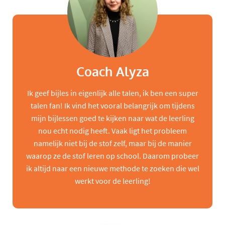
Coach Alyza
Ik geef bijles in eigenlijk alle talen, ik ben een super
talen fan! Ik vind het vooral belangrijk om tijdens
mijn bijlessen goed te kijken naar wat de leerling
nou echt nodig heeft. Vaak ligt het probleem
namelijk niet bij de stof zelf, maar bij de manier
waarop ze de stof leren op school. Daarom probeer
ik altijd naar een nieuwe methode te zoeken die wel
werkt voor de leerling!