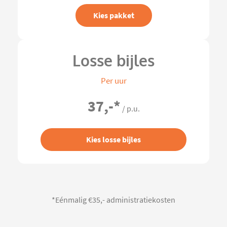
Kies pakket
Losse bijles
Per uur
37,-
*
/ p.u.
Kies losse bijles
*Eénmalig €35,- administratiekosten