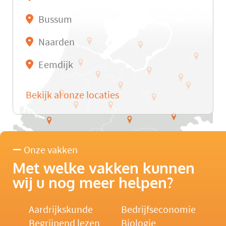
Bussum
Naarden
Eemdijk
Bekijk al onze locaties
Onze vakken
Met welke vakken kunnen
wij u nog meer helpen?
Aardrijkskunde
Bedrijfseconomie
Begrijpend lezen
Biologie