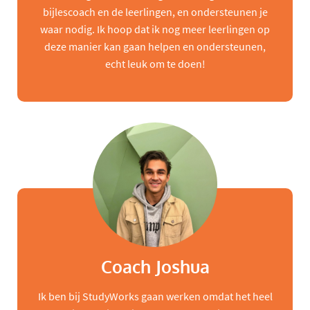
bijlescoach en de leerlingen, en ondersteunen je
waar nodig. Ik hoop dat ik nog meer leerlingen op
deze manier kan gaan helpen en ondersteunen,
echt leuk om te doen!
Coach Joshua
Ik ben bij StudyWorks gaan werken omdat het heel