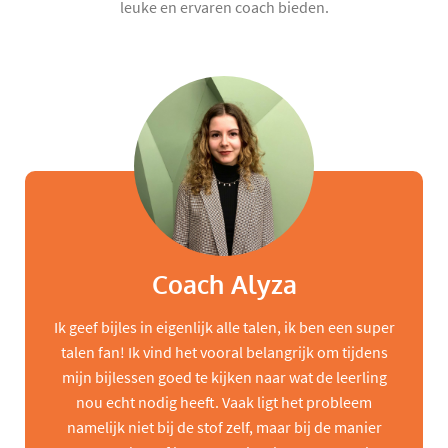
leuke en ervaren coach bieden.
Coach Alyza
Ik geef bijles in eigenlijk alle talen, ik ben een super
talen fan! Ik vind het vooral belangrijk om tijdens
mijn bijlessen goed te kijken naar wat de leerling
nou echt nodig heeft. Vaak ligt het probleem
namelijk niet bij de stof zelf, maar bij de manier