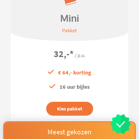
Mini
Pakket
32,-
*
/ p.u.
€ 64,- korting
16 uur bijles
Kies pakket