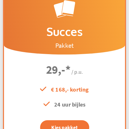
Succes
Pakket
29,-
*
/ p.u.
€ 168,- korting
24 uur bijles
Kies pakket