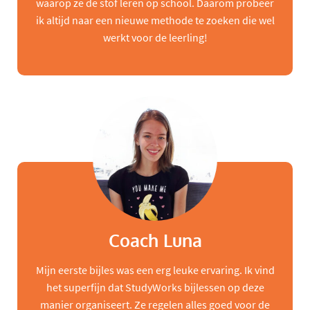
waarop ze de stof leren op school. Daarom probeer
ik altijd naar een nieuwe methode te zoeken die wel
werkt voor de leerling!
Coach Luna
Mijn eerste bijles was een erg leuke ervaring. Ik vind
het superfijn dat StudyWorks bijlessen op deze
manier organiseert. Ze regelen alles goed voor de