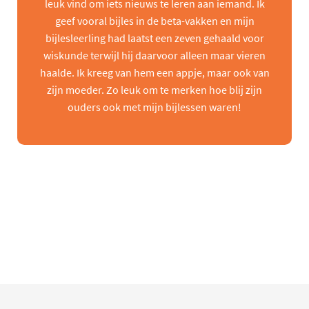
leuk vind om iets nieuws te leren aan iemand. Ik
geef vooral bijles in de beta-vakken en mijn
bijlesleerling had laatst een zeven gehaald voor
wiskunde terwijl hij daarvoor alleen maar vieren
haalde. Ik kreeg van hem een appje, maar ook van
zijn moeder. Zo leuk om te merken hoe blij zijn
ouders ook met mijn bijlessen waren!