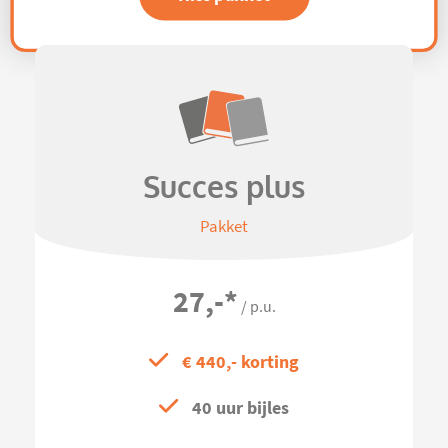
Succes plus
Pakket
27,-
*
/ p.u.
€ 440,- korting
40 uur bijles