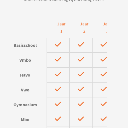
Jaar
Jaar
Jaar
J
1
2
3
Basisschool
Vmbo
Havo
Vwo
Gymnasium
Mbo