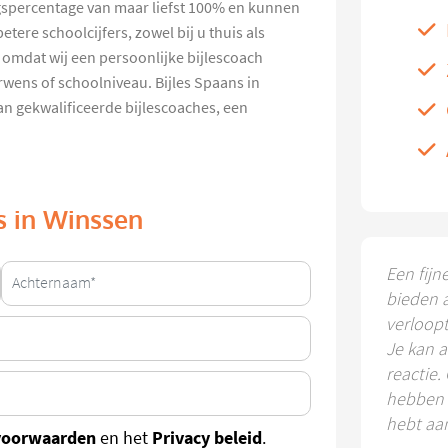
gspercentage van maar liefst 100% en kunnen
tere schoolcijfers, zowel bij u thuis als
k omdat wij een persoonlijke bijlescoach
rwens of schoolniveau. Bijles Spaans in
n gekwalificeerde bijlescoaches, een
ns in Winssen
Een fijn
bieden 
verloop
Je kan a
reactie.
hebben k
hebt aa
voorwaarden
Privacy beleid
en het
.