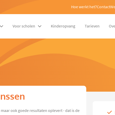
Hoe werkt het?
Contact
We
Voor scholen
Kinderopvang
Tarieven
Ove
inssen
s maar ook goede resultaten oplevert - dat is de