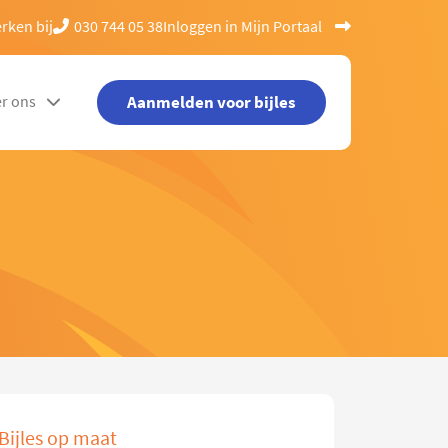
rken bij
030 744 05 38
Inloggen in Mijn Portaal
Aanmelden voor bijles
r ons
Bijles op maat