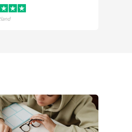
tland