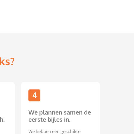
ks?
4
We plannen samen de
h.
eerste bijles in.
We hebben een geschikte