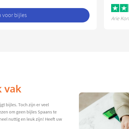
voor bijles
Arie Kor
k vak
t bijles. Toch zijn er veel
ezen om geen bijles Spaans te
eel nuttig en leuk zijn! Heeft uw