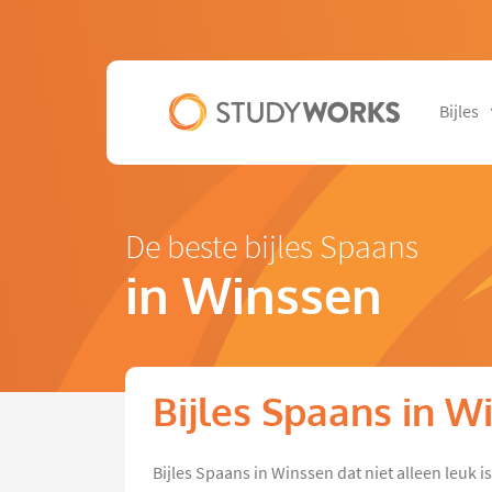
Bijles
De beste bijles Spaans
in Winssen
Bijles Spaans in W
Bijles Spaans in Winssen dat niet alleen leuk i