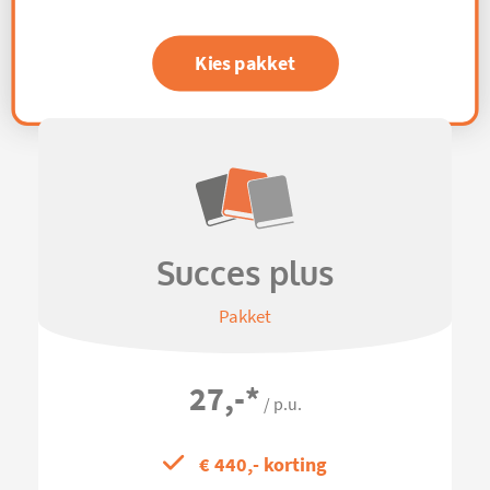
Kies pakket
Succes plus
Pakket
27,-
*
/ p.u.
€ 440,- korting