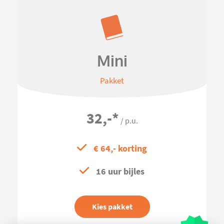
Mini
Pakket
32,-
*
/ p.u.
€ 64,- korting
16 uur bijles
Kies pakket