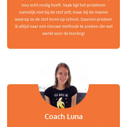
nou echt nodig heeft. Vaak ligt het probleem
namelijk niet bij de stof zelf, maar bij de manier
waarop ze de stof leren op school. Daarom probeer
ik altijd naar een nieuwe methode te zoeken die wel
werkt voor de leerling!
Coach Luna