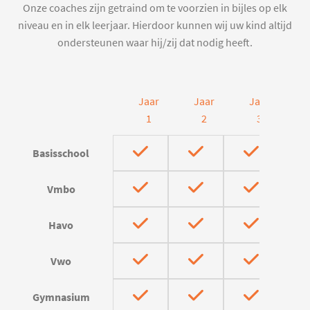
Onze coaches zijn getraind om te voorzien in bijles op elk
niveau en in elk leerjaar. Hierdoor kunnen wij uw kind altijd
ondersteunen waar hij/zij dat nodig heeft.
Jaar
Jaar
Jaar
J
1
2
3
Basisschool
Vmbo
Havo
Vwo
Gymnasium