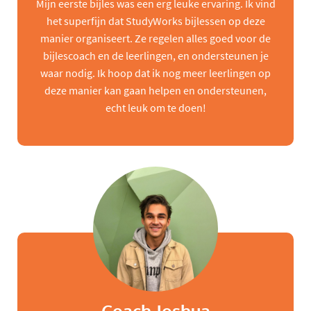
Mijn eerste bijles was een erg leuke ervaring. Ik vind
het superfijn dat StudyWorks bijlessen op deze
manier organiseert. Ze regelen alles goed voor de
bijlescoach en de leerlingen, en ondersteunen je
waar nodig. Ik hoop dat ik nog meer leerlingen op
deze manier kan gaan helpen en ondersteunen,
echt leuk om te doen!