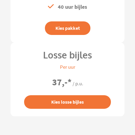
40 uur bijles
Kies pakket
Losse bijles
Per uur
37,-
*
/ p.u.
Kies losse bijles