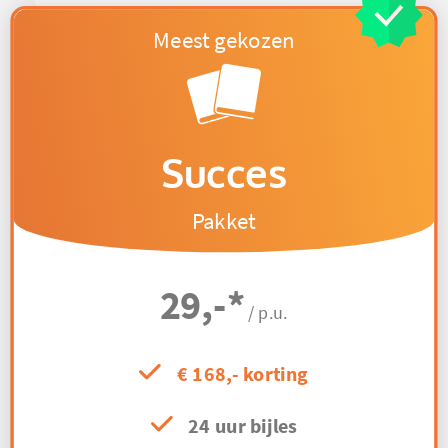
Succes
Pakket
29,-
*
/ p.u.
€ 168,- korting
24 uur bijles