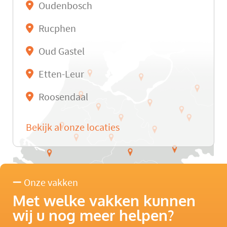
Oudenbosch
Rucphen
Oud Gastel
Etten-Leur
Roosendaal
Bekijk al onze locaties
Onze vakken
Met welke vakken kunnen
wij u nog meer helpen?