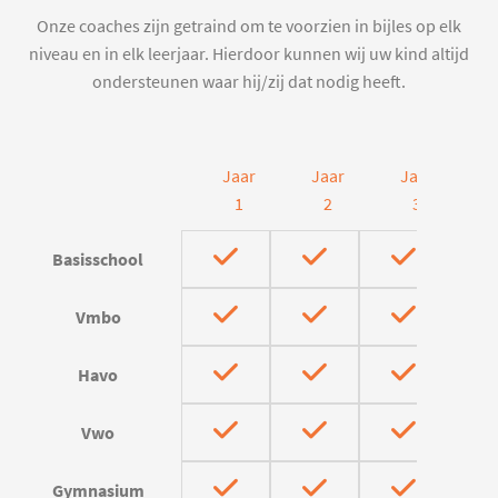
Onze coaches zijn getraind om te voorzien in bijles op elk
niveau en in elk leerjaar. Hierdoor kunnen wij uw kind altijd
ondersteunen waar hij/zij dat nodig heeft.
Jaar
Jaar
Jaar
J
1
2
3
Basisschool
Vmbo
Havo
Vwo
Gymnasium