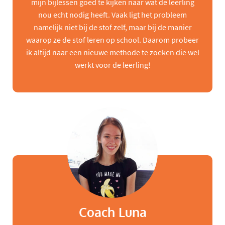
mijn bijlessen goed te kijken naar wat de leerling
nou echt nodig heeft. Vaak ligt het probleem
namelijk niet bij de stof zelf, maar bij de manier
waarop ze de stof leren op school. Daarom probeer
ik altijd naar een nieuwe methode te zoeken die wel
werkt voor de leerling!
Coach Luna