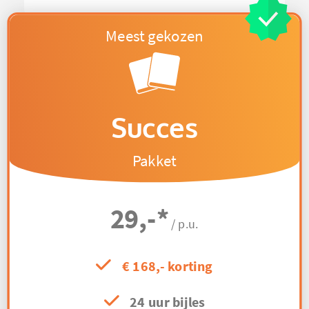
Succes
Pakket
29,-
*
/ p.u.
€ 168,- korting
24 uur bijles