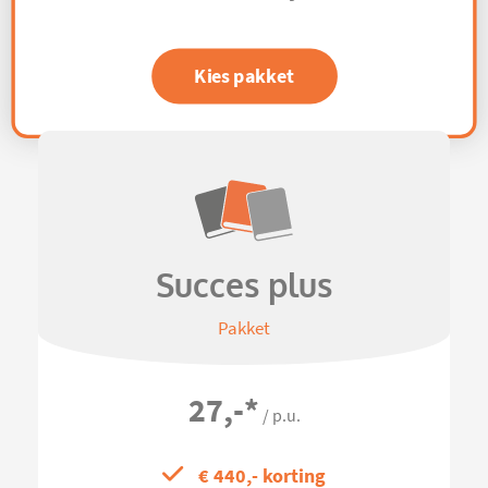
Kies pakket
Succes plus
Pakket
27,-
*
/ p.u.
€ 440,- korting