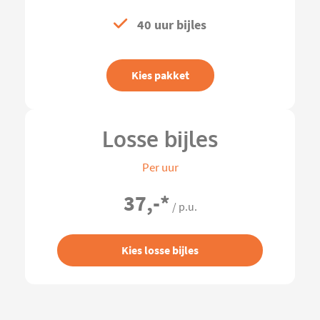
40 uur bijles
Kies pakket
Losse bijles
Per uur
37,-
*
/ p.u.
Kies losse bijles