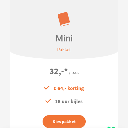
Mini
Pakket
32,-
*
/ p.u.
€ 64,- korting
16 uur bijles
Kies pakket