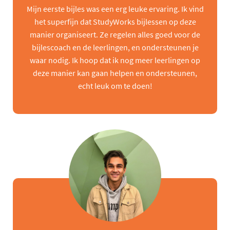
Mijn eerste bijles was een erg leuke ervaring. Ik vind
het superfijn dat StudyWorks bijlessen op deze
manier organiseert. Ze regelen alles goed voor de
bijlescoach en de leerlingen, en ondersteunen je
waar nodig. Ik hoop dat ik nog meer leerlingen op
deze manier kan gaan helpen en ondersteunen,
echt leuk om te doen!