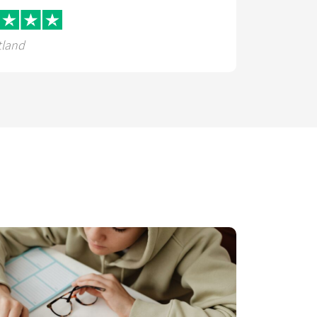
tland