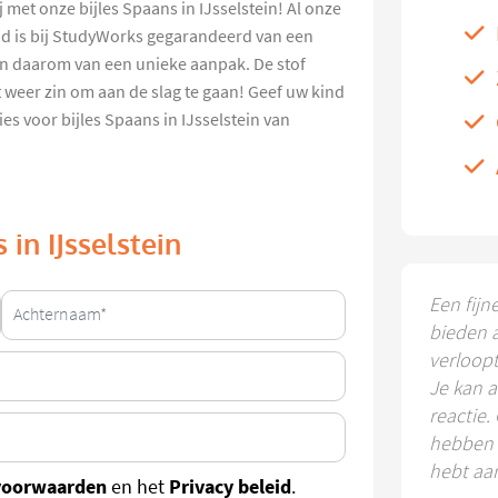
 met onze bijles Spaans in IJsselstein! Al onze
kind is bij StudyWorks gegarandeerd van een
 en daarom van een unieke aanpak. De stof
weer zin om aan de slag te gaan! Geef uw kind
es voor bijles Spaans in IJsselstein van
 in IJsselstein
Een fijn
bieden 
verloop
Je kan a
reactie.
hebben k
hebt aa
voorwaarden
Privacy beleid
en het
.