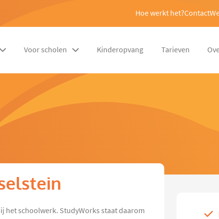
Hoe werkt het?
Contact
We
Voor scholen
Kinderopvang
Tarieven
Ove
sselstein
p bij het schoolwerk. StudyWorks staat daarom