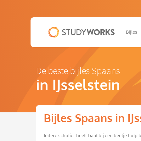
Bijles
De beste bijles Spaans
in IJsselstein
Bijles Spaans in IJ
Iedere scholier heeft baat bij een beetje hul