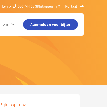
rken bij
030 744 05 38
Inloggen in Mijn Portaal
Aanmelden voor bijles
r ons
Bijles op maat