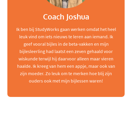
Coach Joshua
Ik ben bij StudyWorks gaan werken omdat het heel
leuk vind om iets nieuws te leren aan iemand. Ik
geef vooral bijles in de beta-vakken en mijn
bijlesleerling had laatst een zeven gehaald voor
wiskunde terwijl hij daarvoor alleen maar vieren
haalde. Ik kreeg van hem een appje, maar ook van
zijn moeder. Zo leuk om te merken hoe blij zijn
ouders ook met mijn bijlessen waren!