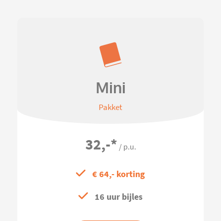
Mini
Pakket
32,-
*
/ p.u.
€ 64,- korting
16 uur bijles