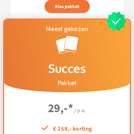
Kies pakket
Succes
Pakket
29,-
*
/ p.u.
€ 168,- korting