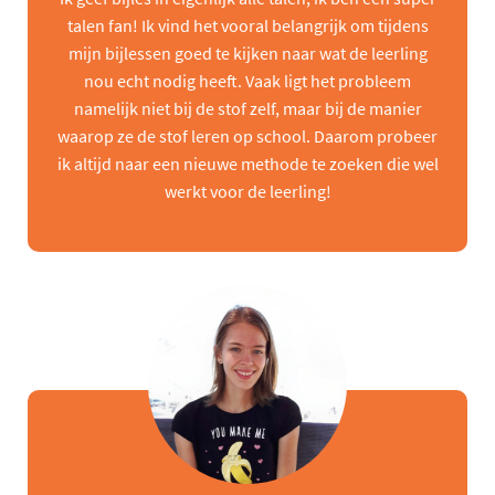
talen fan! Ik vind het vooral belangrijk om tijdens
mijn bijlessen goed te kijken naar wat de leerling
nou echt nodig heeft. Vaak ligt het probleem
namelijk niet bij de stof zelf, maar bij de manier
waarop ze de stof leren op school. Daarom probeer
ik altijd naar een nieuwe methode te zoeken die wel
werkt voor de leerling!