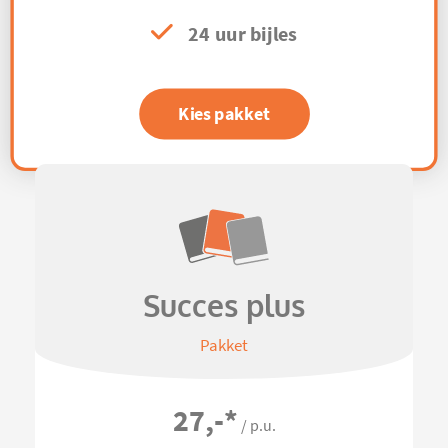
24 uur bijles
Kies pakket
Succes plus
Pakket
27,-
*
/ p.u.