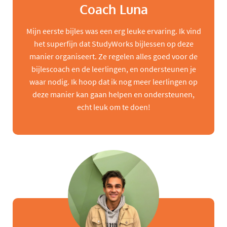
Coach Luna
Mijn eerste bijles was een erg leuke ervaring. Ik vind
het superfijn dat StudyWorks bijlessen op deze
manier organiseert. Ze regelen alles goed voor de
bijlescoach en de leerlingen, en ondersteunen je
waar nodig. Ik hoop dat ik nog meer leerlingen op
deze manier kan gaan helpen en ondersteunen,
echt leuk om te doen!