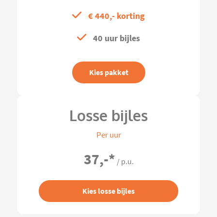
€ 440,- korting
40 uur bijles
Kies pakket
Losse bijles
Per uur
37,-
*
/ p.u.
Kies losse bijles