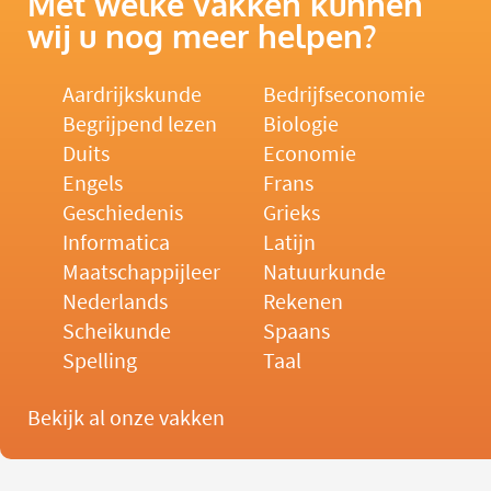
Met welke vakken kunnen
wij u nog meer helpen?
Aardrijkskunde
Bedrijfseconomie
Begrijpend lezen
Biologie
Duits
Economie
Engels
Frans
Geschiedenis
Grieks
Informatica
Latijn
Maatschappijleer
Natuurkunde
Nederlands
Rekenen
Scheikunde
Spaans
Spelling
Taal
Bekijk al onze vakken