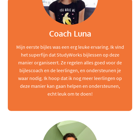
Coach Luna
Mijn eerste bijles was een erg leuke ervaring. Ik vind
het superfijn dat StudyWorks bijlessen op deze
manier organiseert. Ze regelen alles goed voor de
bijlescoach en de leerlingen, en ondersteunen je
waar nodig. Ik hoop dat ik nog meer leerlingen op
deze manier kan gaan helpen en ondersteunen,
echt leuk om te doen!