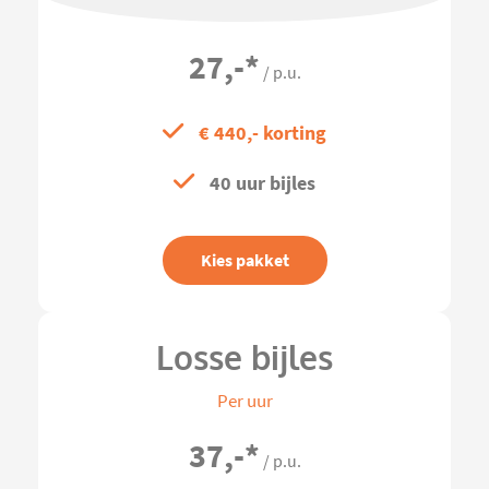
27,-
*
/ p.u.
€ 440,- korting
40 uur bijles
Kies pakket
Losse bijles
Per uur
37,-
*
/ p.u.