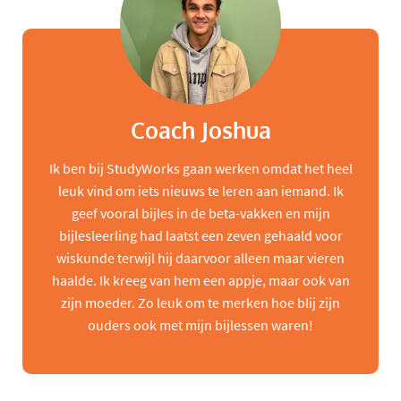
Coach Joshua
Ik ben bij StudyWorks gaan werken omdat het heel
leuk vind om iets nieuws te leren aan iemand. Ik
geef vooral bijles in de beta-vakken en mijn
bijlesleerling had laatst een zeven gehaald voor
wiskunde terwijl hij daarvoor alleen maar vieren
haalde. Ik kreeg van hem een appje, maar ook van
zijn moeder. Zo leuk om te merken hoe blij zijn
ouders ook met mijn bijlessen waren!