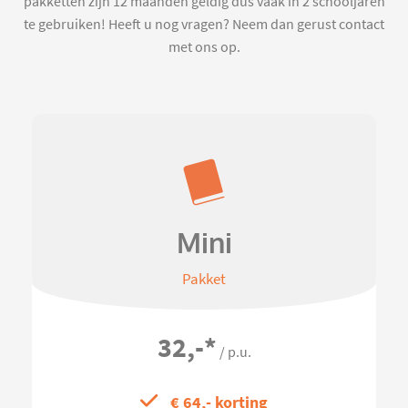
pakketten zijn 12 maanden geldig dus vaak in 2 schooljaren
te gebruiken! Heeft u nog vragen? Neem dan gerust contact
met ons op.
Mini
Pakket
32,-
*
/ p.u.
€ 64,- korting