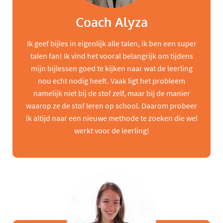
Coach Alyza
Ik geef bijles in eigenlijk alle talen, ik ben een super
talen fan! Ik vind het vooral belangrijk om tijdens
mijn bijlessen goed te kijken naar wat de leerling
nou echt nodig heeft. Vaak ligt het probleem
namelijk niet bij de stof zelf, maar bij de manier
waarop ze de stof leren op school. Daarom probeer
ik altijd naar een nieuwe methode te zoeken die wel
werkt voor de leerling!