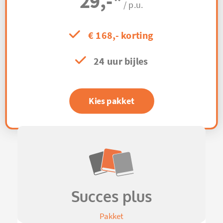
29,-
*
/ p.u.
€ 168,- korting
24 uur bijles
Kies pakket
Succes plus
Pakket