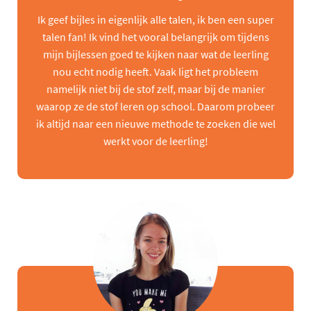
Ik geef bijles in eigenlijk alle talen, ik ben een super
talen fan! Ik vind het vooral belangrijk om tijdens
mijn bijlessen goed te kijken naar wat de leerling
nou echt nodig heeft. Vaak ligt het probleem
namelijk niet bij de stof zelf, maar bij de manier
waarop ze de stof leren op school. Daarom probeer
ik altijd naar een nieuwe methode te zoeken die wel
werkt voor de leerling!