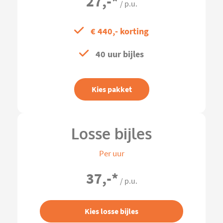
27,-
*
/ p.u.
€ 440,- korting
40 uur bijles
Kies pakket
Losse bijles
Per uur
37,-
*
/ p.u.
Kies losse bijles