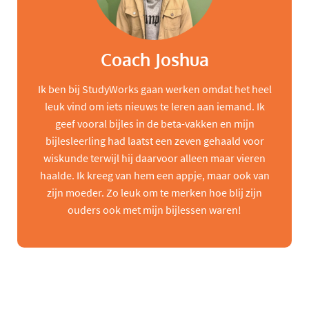
Coach Joshua
Ik ben bij StudyWorks gaan werken omdat het heel
leuk vind om iets nieuws te leren aan iemand. Ik
geef vooral bijles in de beta-vakken en mijn
bijlesleerling had laatst een zeven gehaald voor
wiskunde terwijl hij daarvoor alleen maar vieren
haalde. Ik kreeg van hem een appje, maar ook van
zijn moeder. Zo leuk om te merken hoe blij zijn
ouders ook met mijn bijlessen waren!