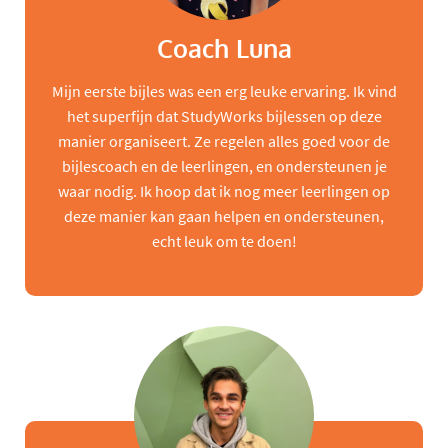
Coach Luna
Mijn eerste bijles was een erg leuke ervaring. Ik vind
het superfijn dat StudyWorks bijlessen op deze
manier organiseert. Ze regelen alles goed voor de
bijlescoach en de leerlingen, en ondersteunen je
waar nodig. Ik hoop dat ik nog meer leerlingen op
deze manier kan gaan helpen en ondersteunen,
echt leuk om te doen!