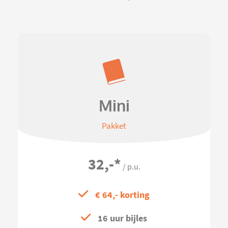
Mini
Pakket
32,-
*
/ p.u.
€ 64,- korting
16 uur bijles