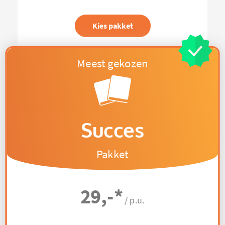
Kies pakket
Succes
Pakket
29,-
*
/ p.u.