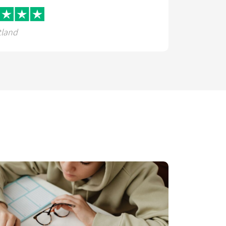
tland