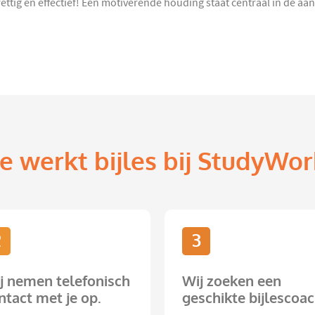
prettig en effectief! Een motiverende houding staat centraal in de 
e werkt bijles bij StudyWor
2
3
j nemen telefonisch
Wij zoeken een
ntact met je op.
geschikte bijlescoac