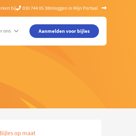
rken bij
030 744 05 38
Inloggen in Mijn Portaal
Aanmelden voor bijles
r ons
Bijles op maat