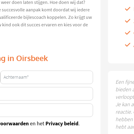
s weer doen laten stijgen. Hoe doen wij dat?
ze succesvolle aanpak komt doordat wij iedere
alificeerde bijlescoach koppelen. Zo krijgt uw
w kind ook dit succes ervaren en kies voor de
ng in Oirsbeek
Een fijn
bieden 
verloop
Je kan a
reactie.
hebben k
voorwaarden
Privacy beleid
en het
.
hebt aa