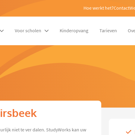
Hoe werkt het?
Contact
We
Voor scholen
Kinderopvang
Tarieven
Ove
Oirsbeek
urlijk niet te ver dalen. StudyWorks kan uw