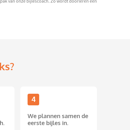
aanpak van onze bijlescoach. Zo wordt doorleren een
ks?
4
We plannen samen de
h.
eerste bijles in.