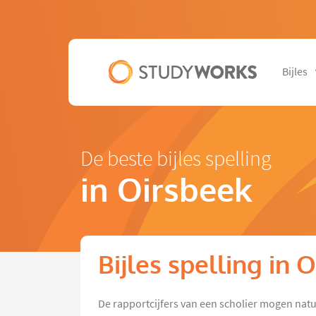
Bijles
De beste bijles spelling
in Oirsbeek
Bijles spelling in 
De rapportcijfers van een scholier mogen natu