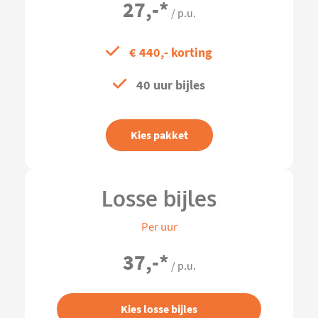
27,-
*
/ p.u.
€ 440,- korting
40 uur bijles
Kies pakket
Losse bijles
Per uur
37,-
*
/ p.u.
Kies losse bijles