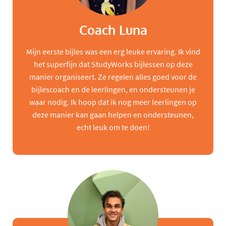
Coach Luna
Mijn eerste bijles was een erg leuke ervaring. Ik vind
het superfijn dat StudyWorks bijlessen op deze
manier organiseert. Ze regelen alles goed voor de
bijlescoach en de leerlingen, en ondersteunen je
waar nodig. Ik hoop dat ik nog meer leerlingen op
deze manier kan gaan helpen en ondersteunen,
echt leuk om te doen!