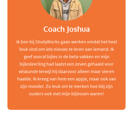
Coach Joshua
Ik ben bij StudyWorks gaan werken omdat het heel
leuk vind om iets nieuws te leren aan iemand. Ik
geef vooral bijles in de beta-vakken en mijn
bijlesleerling had laatst een zeven gehaald voor
wiskunde terwijl hij daarvoor alleen maar vieren
haalde. Ik kreeg van hem een appje, maar ook van
zijn moeder. Zo leuk om te merken hoe blij zijn
ouders ook met mijn bijlessen waren!