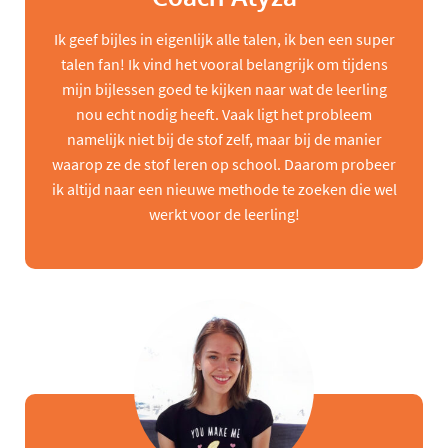
Ik geef bijles in eigenlijk alle talen, ik ben een super
talen fan! Ik vind het vooral belangrijk om tijdens
mijn bijlessen goed te kijken naar wat de leerling
nou echt nodig heeft. Vaak ligt het probleem
namelijk niet bij de stof zelf, maar bij de manier
waarop ze de stof leren op school. Daarom probeer
ik altijd naar een nieuwe methode te zoeken die wel
werkt voor de leerling!