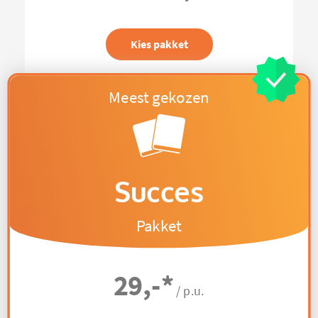
Kies pakket
Succes
Pakket
29,-
*
/ p.u.