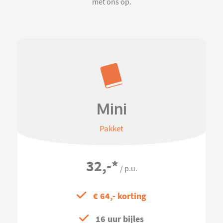
met ons op.
Mini
Pakket
32,-
*
/ p.u.
€ 64,- korting
16 uur bijles