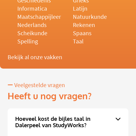
Geschiedenis
Grieks
Informatica
Latijn
Maatschappijleer
Natuurkunde
Nederlands
Rekenen
Scheikunde
Spaans
Spelling
Taal
Bekijk al onze vakken
Veelgestelde vragen
Heeft u nog vragen?
Hoeveel kost de bijles taal in
Dalerpeel van StudyWorks?