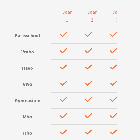
Jaar
Jaar
Jaar
J
1
2
3
Basisschool
Vmbo
Havo
Vwo
Gymnasium
Mbo
Hbo