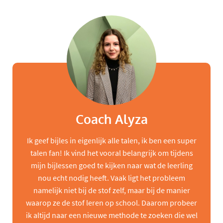
Coach Alyza
Ik geef bijles in eigenlijk alle talen, ik ben een super
talen fan! Ik vind het vooral belangrijk om tijdens
mijn bijlessen goed te kijken naar wat de leerling
nou echt nodig heeft. Vaak ligt het probleem
namelijk niet bij de stof zelf, maar bij de manier
waarop ze de stof leren op school. Daarom probeer
ik altijd naar een nieuwe methode te zoeken die wel