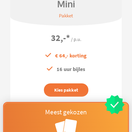
Mini
Pakket
32,-
*
/ p.u.
€ 64,- korting
16 uur bijles
Kies pakket