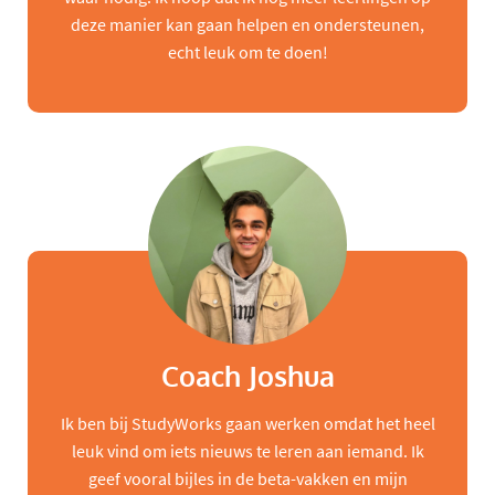
deze manier kan gaan helpen en ondersteunen,
echt leuk om te doen!
Coach Joshua
Ik ben bij StudyWorks gaan werken omdat het heel
leuk vind om iets nieuws te leren aan iemand. Ik
geef vooral bijles in de beta-vakken en mijn