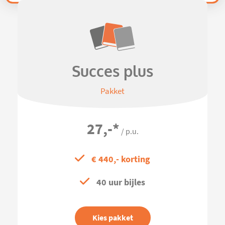
Succes plus
Pakket
27,-
*
/ p.u.
€ 440,- korting
40 uur bijles
Kies pakket