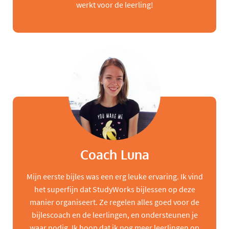
werkt voor de leerling!
Coach Luna
Mijn eerste bijles was een erg leuke ervaring. Ik vind
het superfijn dat StudyWorks bijlessen op deze
manier organiseert. Ze regelen alles goed voor de
bijlescoach en de leerlingen, en ondersteunen je
waar nodig. Ik hoop dat ik nog meer leerlingen op