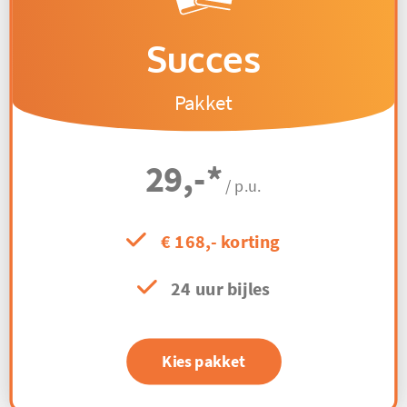
Succes
Pakket
29,-
*
/ p.u.
€ 168,- korting
24 uur bijles
Kies pakket