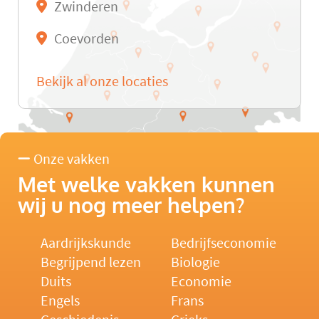
Zwinderen
Coevorden
Bekijk al onze locaties
Onze vakken
Met welke vakken kunnen
wij u nog meer helpen?
Aardrijkskunde
Bedrijfseconomie
Begrijpend lezen
Biologie
Duits
Economie
Engels
Frans