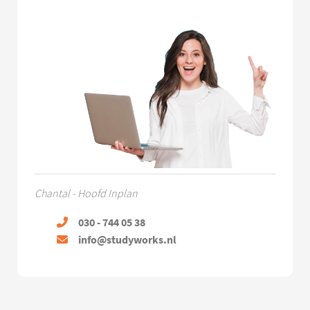
Chantal - Hoofd Inplan
030 - 744 05 38
info@studyworks.nl