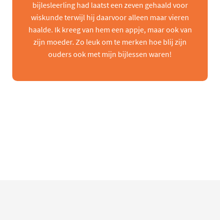
bijlesleerling had laatst een zeven gehaald voor
wiskunde terwijl hij daarvoor alleen maar vieren
haalde. Ik kreeg van hem een appje, maar ook van
zijn moeder. Zo leuk om te merken hoe blij zijn
ouders ook met mijn bijlessen waren!