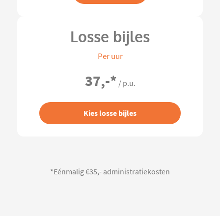
Losse bijles
Per uur
37,-
*
/ p.u.
Kies losse bijles
*Eénmalig €35,- administratiekosten