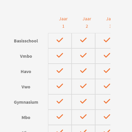
Jaar
Jaar
Jaar
J
1
2
3
Basisschool
Vmbo
Havo
Vwo
Gymnasium
Mbo