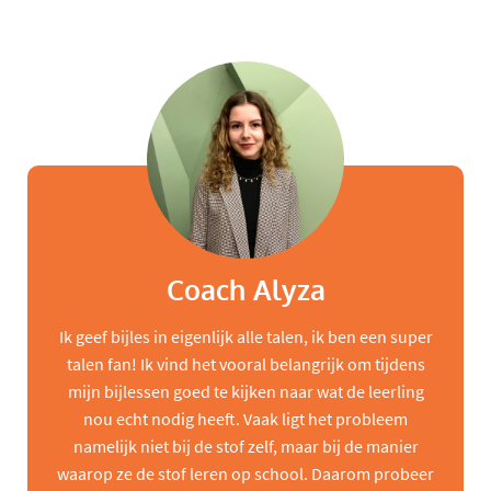
Coach Alyza
Ik geef bijles in eigenlijk alle talen, ik ben een super
talen fan! Ik vind het vooral belangrijk om tijdens
mijn bijlessen goed te kijken naar wat de leerling
nou echt nodig heeft. Vaak ligt het probleem
namelijk niet bij de stof zelf, maar bij de manier
waarop ze de stof leren op school. Daarom probeer