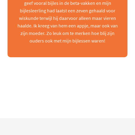
geef vooral bijles in de beta-vakken en mijn
bijlesleerling had laatst een zeven gehaald voor
wiskunde terwijl hij daarvoor alleen maar vieren
haalde. Ik kreeg van hem een appje, maar ook van
zijn moeder. Zo leuk om te merken hoe blij zijn
ouders ook met mijn bijlessen waren!