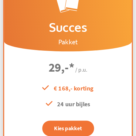
Succes
Pakket
29,-
*
/ p.u.
€ 168,- korting
24 uur bijles
Kies pakket