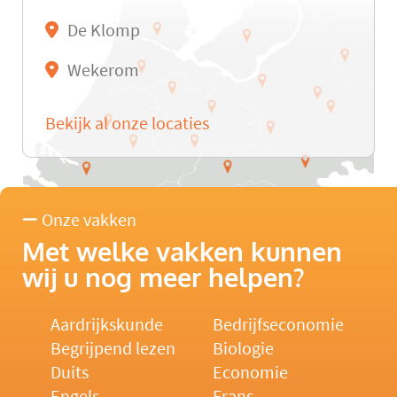
De Klomp
Wekerom
Bekijk al onze locaties
Onze vakken
Met welke vakken kunnen
wij u nog meer helpen?
Aardrijkskunde
Bedrijfseconomie
Begrijpend lezen
Biologie
Duits
Economie
Engels
Frans