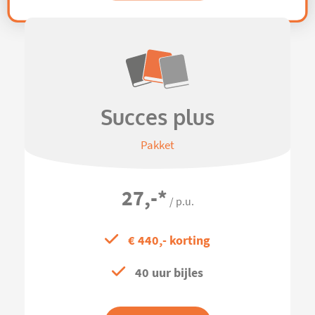
Succes plus
Pakket
27,-
*
/ p.u.
€ 440,- korting
40 uur bijles