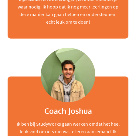
waar nodig. Ik hoop dat ik nog meer leerlingen op
deze manier kan gaan helpen en ondersteunen,
echt leuk om te doen!
Coach Joshua
Ik ben bij StudyWorks gaan werken omdat het heel
leuk vind om iets nieuws te leren aan iemand. Ik