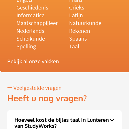
Geschiedenis
Grieks
Informatica
Latijn
Maatschappijleer
Natuurkunde
Nederlands
Rekenen
Scheikunde
Spaans
Spelling
Taal
Bekijk al onze vakken
Veelgestelde vragen
Heeft u nog vragen?
Hoeveel kost de bijles taal in Lunteren
van StudyWorks?