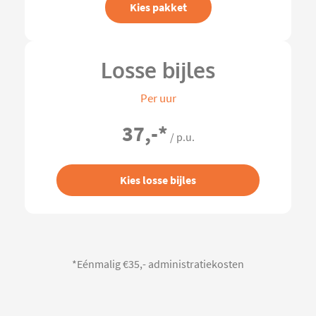
Kies pakket
Losse bijles
Per uur
37,-
*
/ p.u.
Kies losse bijles
*Eénmalig €35,- administratiekosten