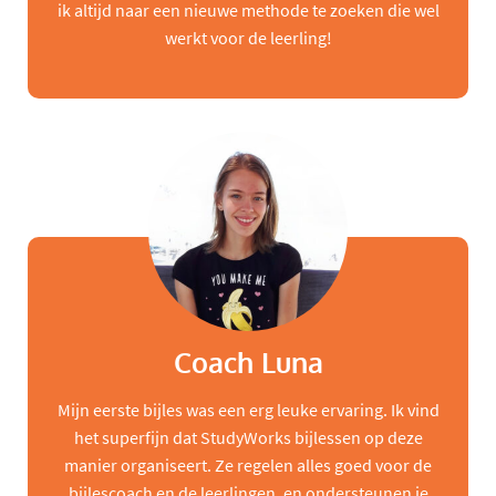
ik altijd naar een nieuwe methode te zoeken die wel
werkt voor de leerling!
Coach Luna
Mijn eerste bijles was een erg leuke ervaring. Ik vind
het superfijn dat StudyWorks bijlessen op deze
manier organiseert. Ze regelen alles goed voor de
bijlescoach en de leerlingen, en ondersteunen je