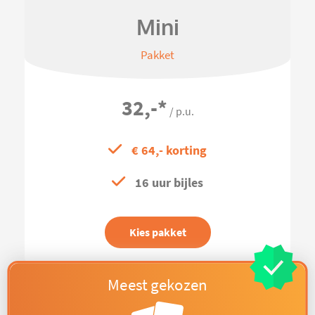
Mini
Pakket
32,-
*
/ p.u.
€ 64,- korting
16 uur bijles
Kies pakket