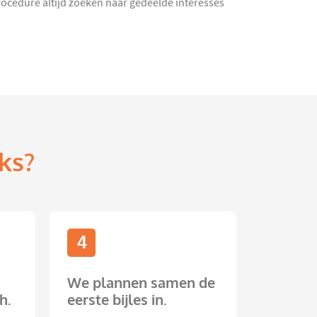
procedure altijd zoeken naar gedeelde interesses
ks?
4
We plannen samen de
h.
eerste bijles in.