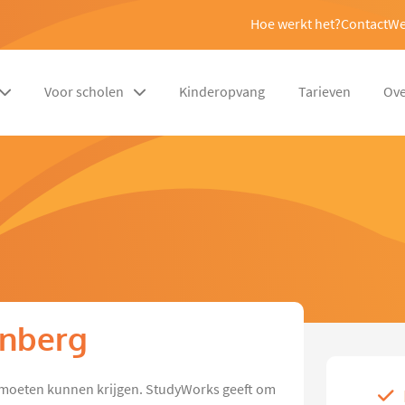
Hoe werkt het?
Contact
We
Voor scholen
Kinderopvang
Tarieven
Ove
enberg
es moeten kunnen krijgen. StudyWorks geeft om