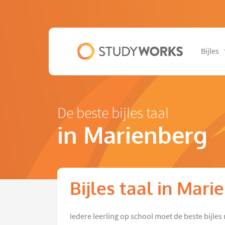
Bijles
De beste bijles taal
in Marienberg
Bijles taal in Mari
Iedere leerling op school moet de beste bijl