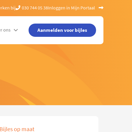
rken bij
030 744 05 38
Inloggen in Mijn Portaal
Aanmelden voor bijles
r ons
Bijles op maat