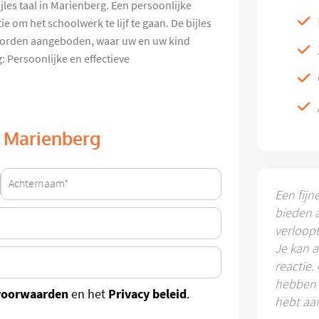
jles taal in Marienberg. Een persoonlijke
e om het schoolwerk te lijf te gaan. De bijles
e worden aangeboden, waar uw en uw kind
: Persoonlijke en effectieve
in Marienberg
Een fijn
bieden 
verloop
Je kan a
reactie.
hebben k
voorwaarden
Privacy beleid
en het
.
hebt aa