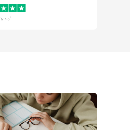
tland