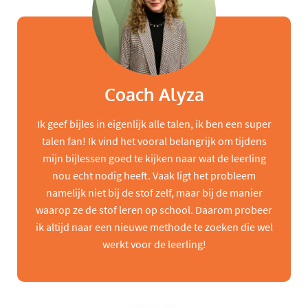
Coach Alyza
Ik geef bijles in eigenlijk alle talen, ik ben een super
talen fan! Ik vind het vooral belangrijk om tijdens
mijn bijlessen goed te kijken naar wat de leerling
nou echt nodig heeft. Vaak ligt het probleem
namelijk niet bij de stof zelf, maar bij de manier
waarop ze de stof leren op school. Daarom probeer
ik altijd naar een nieuwe methode te zoeken die wel
werkt voor de leerling!