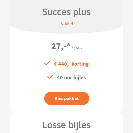
Succes plus
Pakket
27,-
*
/ p.u.
€ 440,- korting
40 uur bijles
Kies pakket
Losse bijles