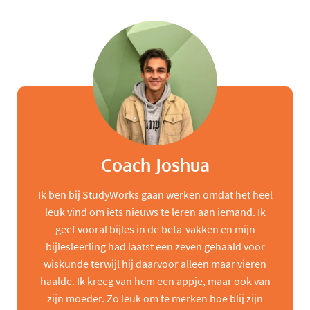
Coach Joshua
Ik ben bij StudyWorks gaan werken omdat het heel
leuk vind om iets nieuws te leren aan iemand. Ik
geef vooral bijles in de beta-vakken en mijn
bijlesleerling had laatst een zeven gehaald voor
wiskunde terwijl hij daarvoor alleen maar vieren
haalde. Ik kreeg van hem een appje, maar ook van
zijn moeder. Zo leuk om te merken hoe blij zijn