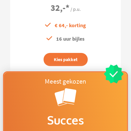
32,-
*
/ p.u.
€ 64,- korting
16 uur bijles
Kies pakket
Succes