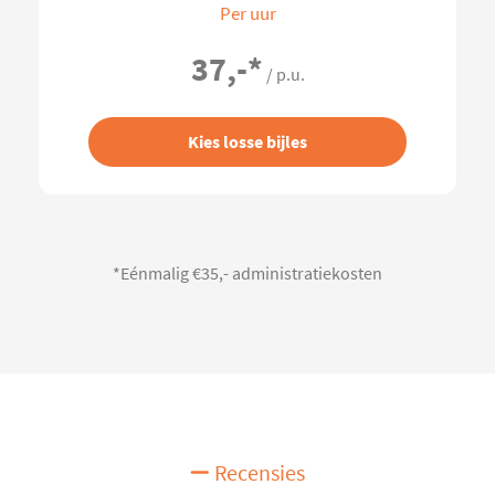
Per uur
37,-
*
/ p.u.
Kies losse bijles
*Eénmalig €35,- administratiekosten
Recensies