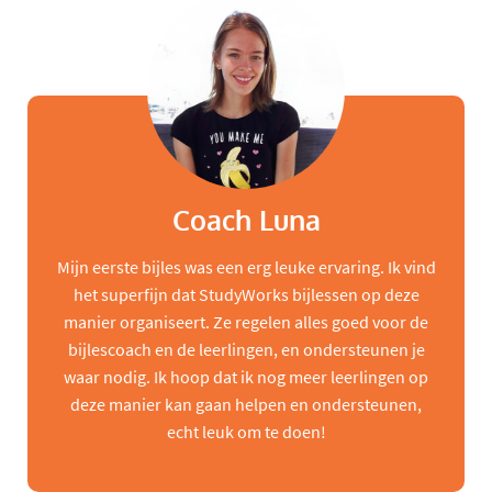
Coach Luna
Mijn eerste bijles was een erg leuke ervaring. Ik vind
het superfijn dat StudyWorks bijlessen op deze
manier organiseert. Ze regelen alles goed voor de
bijlescoach en de leerlingen, en ondersteunen je
waar nodig. Ik hoop dat ik nog meer leerlingen op
deze manier kan gaan helpen en ondersteunen,
echt leuk om te doen!