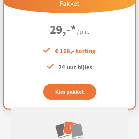
Pakket
29,-
*
/ p.u.
€ 168,- korting
24 uur bijles
Kies pakket