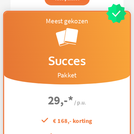
Succes
Pakket
29,-
*
/ p.u.
€ 168,- korting