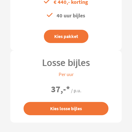
€ 440,- korting
40 uur bijles
Kies pakket
Losse bijles
Per uur
37,-
*
/ p.u.
Kies losse bijles