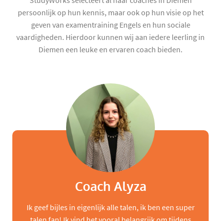
StudyWorks selecteert al haar coaches in Diemen
persoonlijk op hun kennis, maar ook op hun visie op het
geven van examentraining Engels en hun sociale
vaardigheden. Hierdoor kunnen wij aan iedere leerling in
Diemen een leuke en ervaren coach bieden.
Coach Alyza
Ik geef bijles in eigenlijk alle talen, ik ben een super
talen fan! Ik vind het vooral belangrijk om tijdens