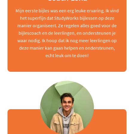
Mijn eerste bijles was een erg leuke ervaring. Ik vind
het superfijn dat StudyWorks bijlessen op deze
manier organiseert. Ze regelen alles goed voor de
bijlescoach en de leerlingen, en ondersteunen je
waar nodig. Ik hoop dat ik nog meer leerlingen op
deze manier kan gaan helpen en ondersteunen,
echt leuk om te doen!