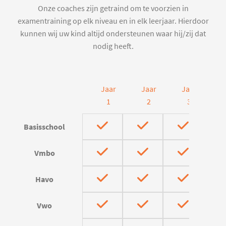
Onze coaches zijn getraind om te voorzien in
examentraining op elk niveau en in elk leerjaar. Hierdoor
kunnen wij uw kind altijd ondersteunen waar hij/zij dat
nodig heeft.
Jaar
Jaar
Jaar
J
1
2
3
Basisschool
Vmbo
Havo
Vwo