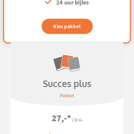
24 uur bijles
Kies pakket
Succes plus
Pakket
27,-
*
/ p.u.