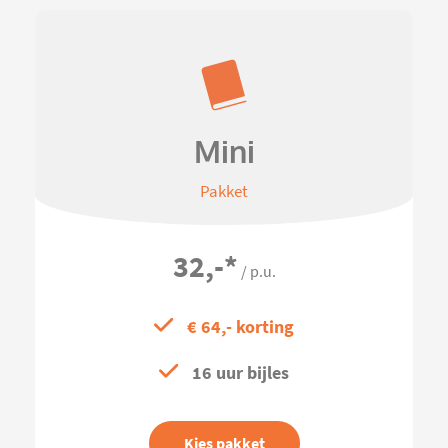
Mini
Pakket
32,-
*
/ p.u.
€ 64,- korting
16 uur bijles
Kies pakket