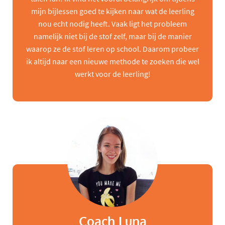
mijn bijlessen goed te kijken naar wat de leerling
nou echt nodig heeft. Vaak ligt het probleem
namelijk niet bij de stof zelf, maar bij de manier
waarop ze de stof leren op school. Daarom probeer
ik altijd naar een nieuwe methode te zoeken die wel
werkt voor de leerling!
Coach Luna