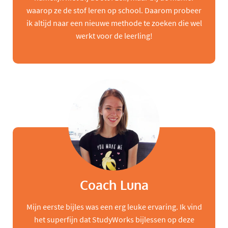
waarop ze de stof leren op school. Daarom probeer
ik altijd naar een nieuwe methode te zoeken die wel
werkt voor de leerling!
Coach Luna
Mijn eerste bijles was een erg leuke ervaring. Ik vind
het superfijn dat StudyWorks bijlessen op deze