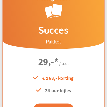
Succes
Pakket
29,-
*
/ p.u.
€ 168,- korting
24 uur bijles