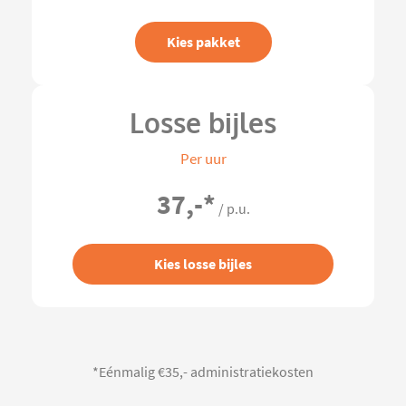
Kies pakket
Losse bijles
Per uur
37,-
*
/ p.u.
Kies losse bijles
*Eénmalig €35,- administratiekosten