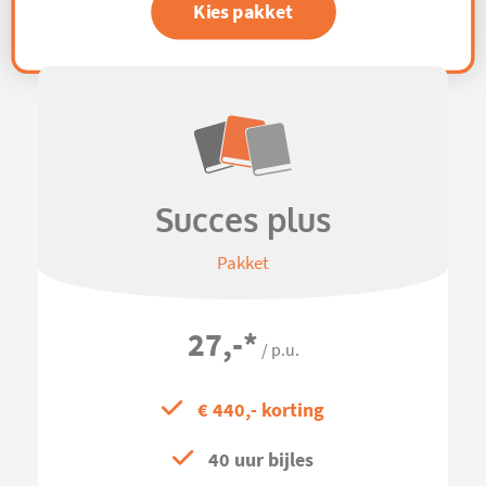
Kies pakket
Succes plus
Pakket
27,-
*
/ p.u.
€ 440,- korting
40 uur bijles