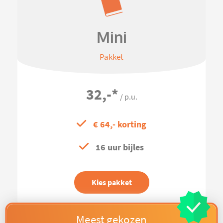
Mini
Pakket
32,-
*
/ p.u.
€ 64,- korting
16 uur bijles
Kies pakket