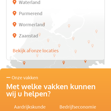
Waterland
Purmerend
Wormerland
Zaanstad
Bekijk al onze locaties
Onze vakken
Met welke vakken kunnen
wij u helpen?
Aardrijkskunde
Bedrijfseconomie