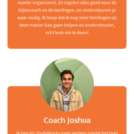
manier organiseert. Ze regelen alles goed voor de
bijlescoach en de leerlingen, en ondersteunen je
waar nodig. Ik hoop dat ik nog meer leerlingen op
deze manier kan gaan helpen en ondersteunen,
echt leuk om te doen!
Coach Joshua
Ik ben bij StudyWorks gaan werken omdat het heel