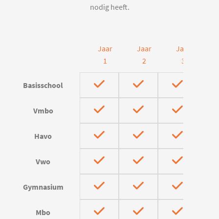
nodig heeft.
Jaar
Jaar
Jaar
J
1
2
3
Basisschool
Vmbo
Havo
Vwo
Gymnasium
Mbo