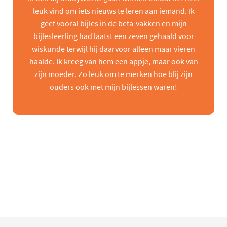
leuk vind om iets nieuws te leren aan iemand. Ik
geef vooral bijles in de beta-vakken en mijn
bijlesleerling had laatst een zeven gehaald voor
wiskunde terwijl hij daarvoor alleen maar vieren
haalde. Ik kreeg van hem een appje, maar ook van
zijn moeder. Zo leuk om te merken hoe blij zijn
ouders ook met mijn bijlessen waren!