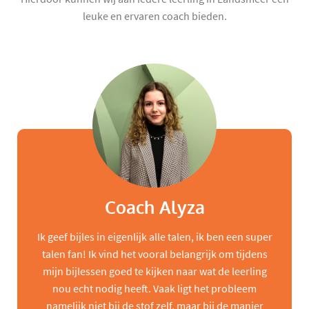
leuke en ervaren coach bieden.
Coach Alyza
Ik geef bijles in eigenlijk alle talen, ik ben een super
talen fan! Ik vind het vooral belangrijk om tijdens
mijn bijlessen goed te kijken naar wat de leerling
nou echt nodig heeft. Vaak ligt het probleem
namelijk niet bij de stof zelf, maar bij de manier