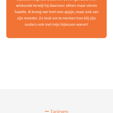
wiskunde terwijl hij daarvoor alleen maar vieren
haalde. Ik kreeg van hem een appje, maar ook van
zijn moeder. Zo leuk om te merken hoe blij zijn
ouders ook met mijn bijlessen waren!
Tarieven