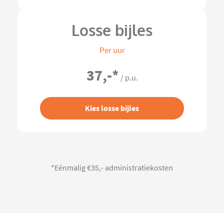
Losse bijles
Per uur
37,-
*
/ p.u.
Kies losse bijles
*Eénmalig €35,- administratiekosten