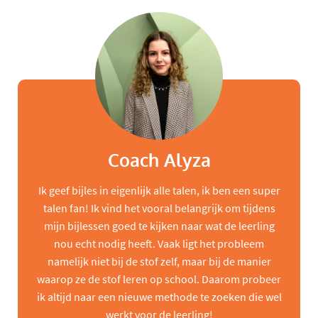
Coach Alyza
Ik geef bijles in eigenlijk alle talen, ik ben een super
talen fan! Ik vind het vooral belangrijk om tijdens
mijn bijlessen goed te kijken naar wat de leerling
nou echt nodig heeft. Vaak ligt het probleem
namelijk niet bij de stof zelf, maar bij de manier
waarop ze de stof leren op school. Daarom probeer
ik altijd naar een nieuwe methode te zoeken die wel
werkt voor de leerling!