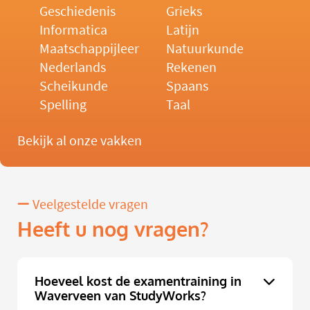
Geschiedenis
Grieks
Informatica
Latijn
Maatschappijleer
Natuurkunde
Nederlands
Rekenen
Scheikunde
Spaans
Spelling
Taal
Bekijk al onze vakken
Veelgestelde vragen
Heeft u nog vragen?
Hoeveel kost de examentraining in
Waverveen van StudyWorks?