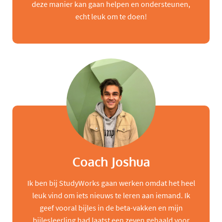
deze manier kan gaan helpen en ondersteunen,
echt leuk om te doen!
Coach Joshua
Ik ben bij StudyWorks gaan werken omdat het heel
leuk vind om iets nieuws te leren aan iemand. Ik
geef vooral bijles in de beta-vakken en mijn
bijlesleerling had laatst een zeven gehaald voor