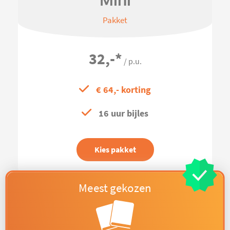
Mini
Pakket
32,-
*
/ p.u.
€ 64,- korting
16 uur bijles
Kies pakket