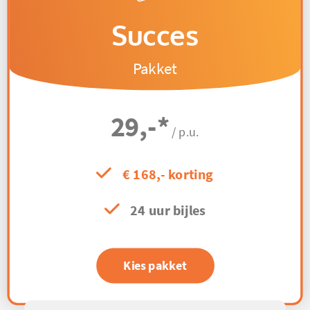
Succes
Pakket
29,-
*
/ p.u.
€ 168,- korting
24 uur bijles
Kies pakket