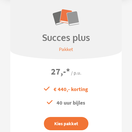
Succes plus
Pakket
27,-
*
/ p.u.
€ 440,- korting
40 uur bijles
Kies pakket