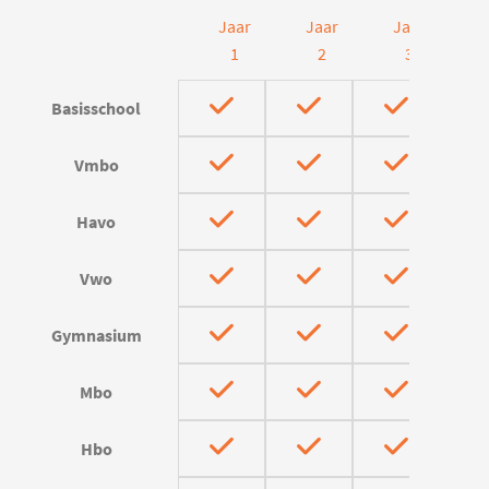
Jaar
Jaar
Jaar
J
1
2
3
Basisschool
Vmbo
Havo
Vwo
Gymnasium
Mbo
Hbo