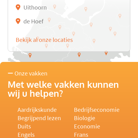
Uithoorn
de Hoef
Bekijk al onze locaties
Onze vakken
Met welke vakken kunnen
wij u helpen?
Aardrijkskunde
Bedrijfseconomie
Begrijpend lezen
Biologie
Duits
Economie
Engels
Frans