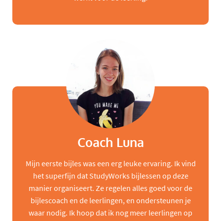
Coach Luna
Mijn eerste bijles was een erg leuke ervaring. Ik vind
het superfijn dat StudyWorks bijlessen op deze
manier organiseert. Ze regelen alles goed voor de
bijlescoach en de leerlingen, en ondersteunen je
waar nodig. Ik hoop dat ik nog meer leerlingen op