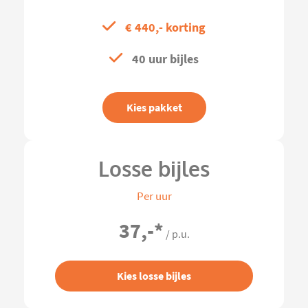
€ 440,- korting
40 uur bijles
Kies pakket
Losse bijles
Per uur
37,-
*
/ p.u.
Kies losse bijles