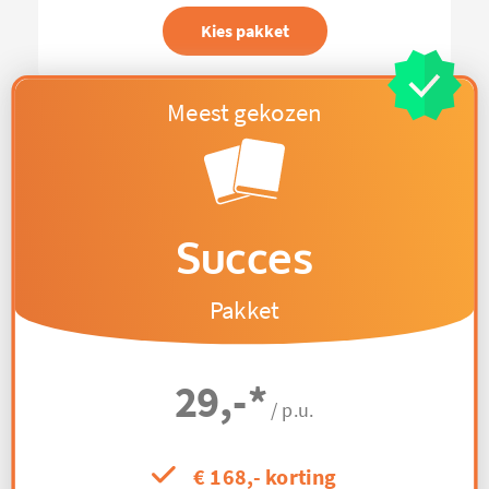
Kies pakket
Succes
Pakket
29,-
*
/ p.u.
€ 168,- korting