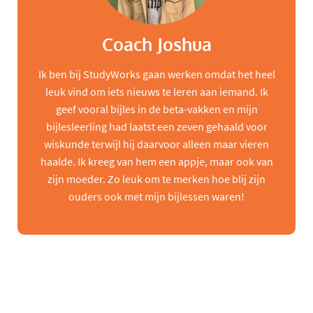
Coach Joshua
Ik ben bij StudyWorks gaan werken omdat het heel
leuk vind om iets nieuws te leren aan iemand. Ik
geef vooral bijles in de beta-vakken en mijn
bijlesleerling had laatst een zeven gehaald voor
wiskunde terwijl hij daarvoor alleen maar vieren
haalde. Ik kreeg van hem een appje, maar ook van
zijn moeder. Zo leuk om te merken hoe blij zijn
ouders ook met mijn bijlessen waren!