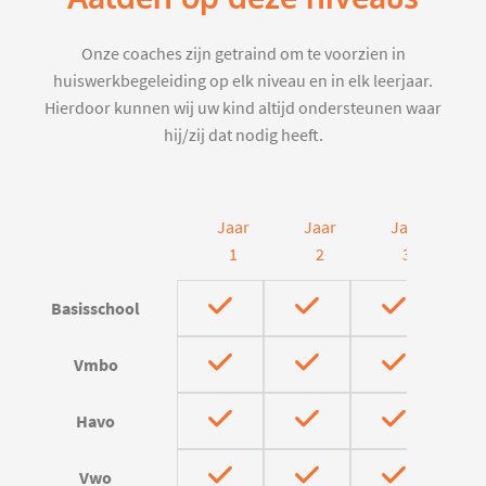
Onze coaches zijn getraind om te voorzien in
huiswerkbegeleiding op elk niveau en in elk leerjaar.
Hierdoor kunnen wij uw kind altijd ondersteunen waar
hij/zij dat nodig heeft.
Jaar
Jaar
Jaar
J
1
2
3
Basisschool
Vmbo
Havo
Vwo