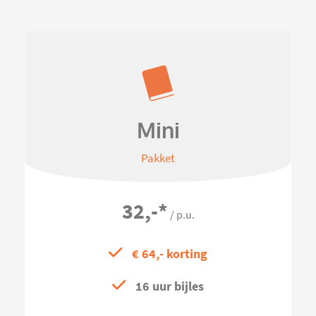
Mini
Pakket
32,-
*
/ p.u.
€ 64,- korting
16 uur bijles