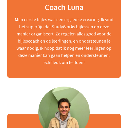
Coach Luna
Mijn eerste bijles was een erg leuke ervaring. Ik vind
het superfijn dat StudyWorks bijlessen op deze
manier organiseert. Ze regelen alles goed voor de
bijlescoach en de leerlingen, en ondersteunen je
waar nodig. Ik hoop dat ik nog meer leerlingen op
deze manier kan gaan helpen en ondersteunen,
echt leuk om te doen!