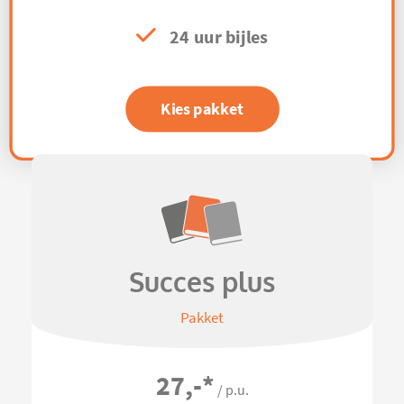
24 uur bijles
Kies pakket
Succes plus
Pakket
27,-
*
/ p.u.