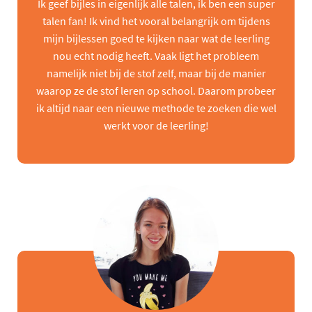
Ik geef bijles in eigenlijk alle talen, ik ben een super
talen fan! Ik vind het vooral belangrijk om tijdens
mijn bijlessen goed te kijken naar wat de leerling
nou echt nodig heeft. Vaak ligt het probleem
namelijk niet bij de stof zelf, maar bij de manier
waarop ze de stof leren op school. Daarom probeer
ik altijd naar een nieuwe methode te zoeken die wel
werkt voor de leerling!