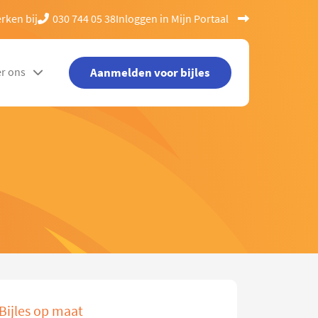
rken bij
030 744 05 38
Inloggen in Mijn Portaal
Aanmelden voor bijles
r ons
Bijles op maat