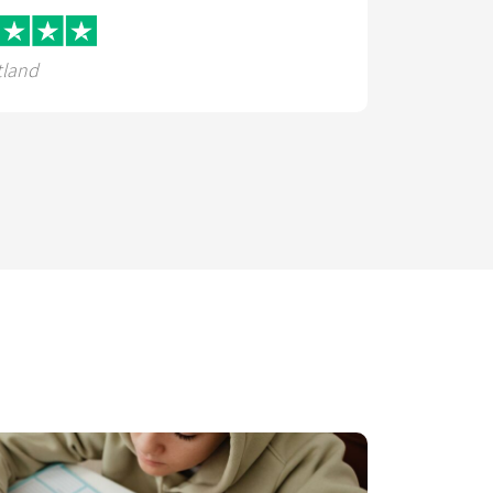
tland