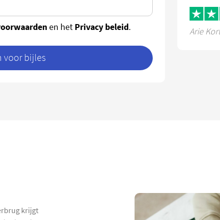
voorwaarden
Privacy beleid
en het
.
Arie Kor
voor bijles
rbrug krijgt