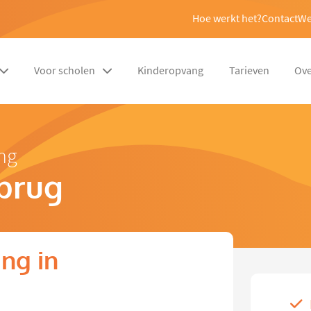
Hoe werkt het?
Contact
We
Voor scholen
Kinderopvang
Tarieven
Ove
ng
brug
ng in