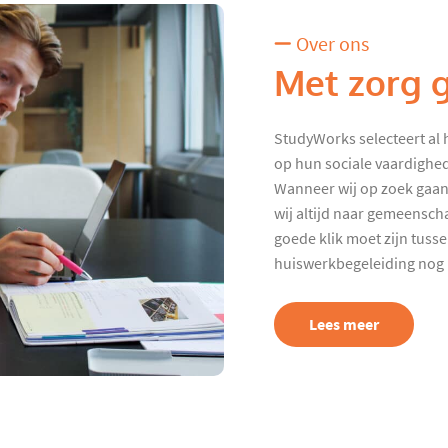
Over ons
Met zorg 
StudyWorks selecteert al 
op hun sociale vaardighed
Wanneer wij op zoek gaan
wij altijd naar gemeenscha
goede klik moet zijn tuss
huiswerkbegeleiding nog p
Lees meer