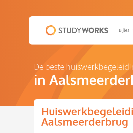
Bijles
De beste huiswerkbegeleidi
in Aalsmeerder
Huiswerkbegeleidi
Aalsmeerderbrug