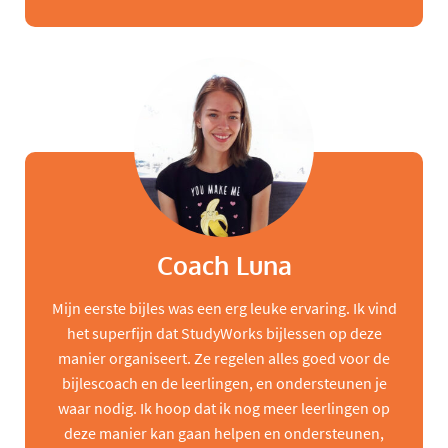
Coach Luna
Mijn eerste bijles was een erg leuke ervaring. Ik vind
het superfijn dat StudyWorks bijlessen op deze
manier organiseert. Ze regelen alles goed voor de
bijlescoach en de leerlingen, en ondersteunen je
waar nodig. Ik hoop dat ik nog meer leerlingen op
deze manier kan gaan helpen en ondersteunen,