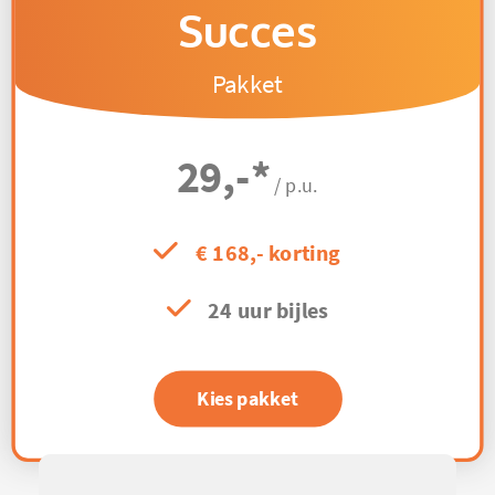
Succes
Pakket
29,-
*
/ p.u.
€ 168,- korting
24 uur bijles
Kies pakket