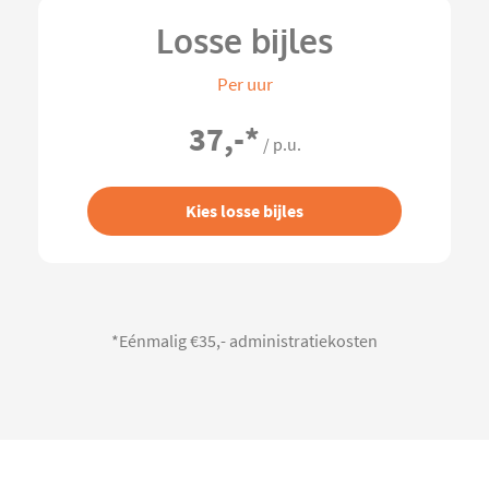
Losse bijles
Per uur
37,-
*
/ p.u.
Kies losse bijles
*Eénmalig €35,- administratiekosten