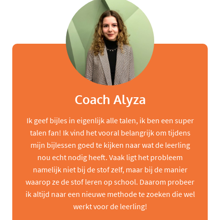
Coach Alyza
Ik geef bijles in eigenlijk alle talen, ik ben een super
talen fan! Ik vind het vooral belangrijk om tijdens
mijn bijlessen goed te kijken naar wat de leerling
nou echt nodig heeft. Vaak ligt het probleem
namelijk niet bij de stof zelf, maar bij de manier
waarop ze de stof leren op school. Daarom probeer
ik altijd naar een nieuwe methode te zoeken die wel
werkt voor de leerling!