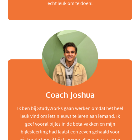
echt leuk om te doen!
Coach Joshua
Ik ben bij StudyWorks gaan werken omdat het heel
leuk vind om iets nieuws te leren aan iemand. Ik
geef vooral bijles in de beta-vakken en mijn
bijlesleerling had laatst een zeven gehaald voor
wiskunde terwijl hij daarvoor alleen maar vieren