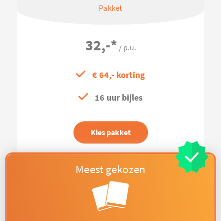
Pakket
32,-
*
/ p.u.
€ 64,- korting
16 uur bijles
Kies pakket