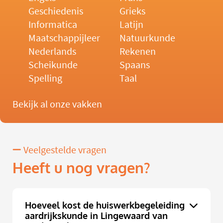
Geschiedenis
Grieks
Informatica
Latijn
Maatschappijleer
Natuurkunde
Nederlands
Rekenen
Scheikunde
Spaans
Spelling
Taal
Bekijk al onze vakken
Veelgestelde vragen
Heeft u nog vragen?
Hoeveel kost de huiswerkbegeleiding
aardrijkskunde in Lingewaard van