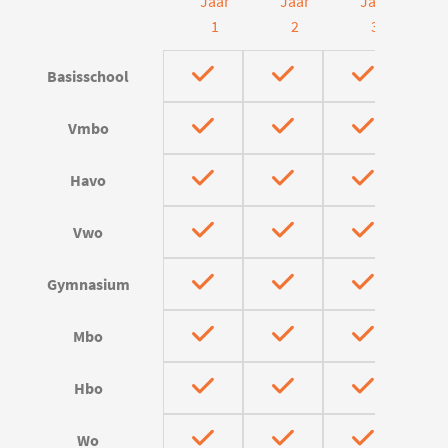
Jaar
Jaar
Jaar
J
1
2
3
Basisschool
Vmbo
Havo
Vwo
Gymnasium
Mbo
Hbo
Wo