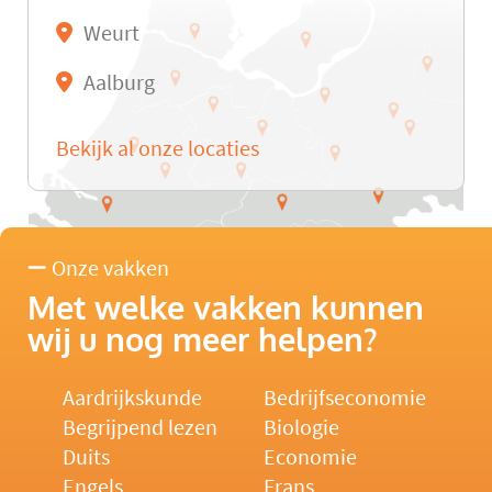
Weurt
Aalburg
Bekijk al onze locaties
Onze vakken
Met welke vakken kunnen
wij u nog meer helpen?
Aardrijkskunde
Bedrijfseconomie
Begrijpend lezen
Biologie
Duits
Economie
Engels
Frans