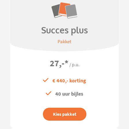
Succes plus
Pakket
27,-
*
/ p.u.
€ 440,- korting
40 uur bijles
Kies pakket