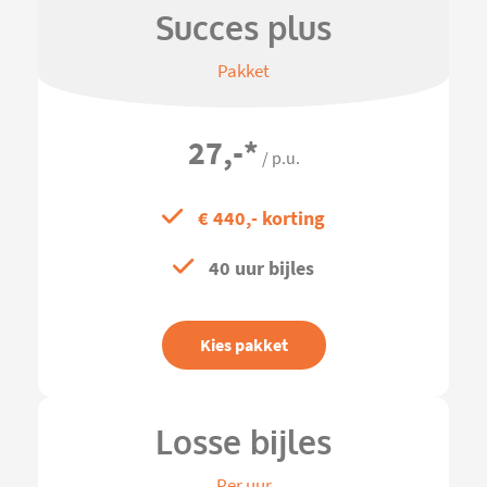
Succes plus
Pakket
27,-
*
/ p.u.
€ 440,- korting
40 uur bijles
Kies pakket
Losse bijles
Per uur