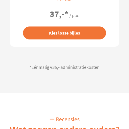
37,-
*
/ p.u.
Kies losse bijles
*Eénmalig €35,- administratiekosten
Recensies