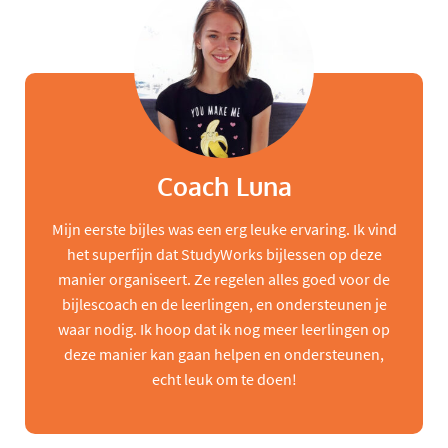
Coach Luna
Mijn eerste bijles was een erg leuke ervaring. Ik vind
het superfijn dat StudyWorks bijlessen op deze
manier organiseert. Ze regelen alles goed voor de
bijlescoach en de leerlingen, en ondersteunen je
waar nodig. Ik hoop dat ik nog meer leerlingen op
deze manier kan gaan helpen en ondersteunen,
echt leuk om te doen!