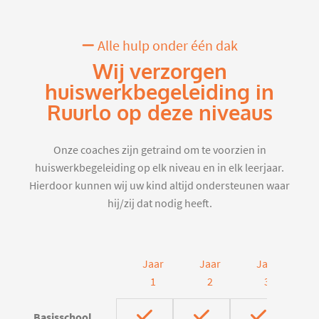
Alle hulp onder één dak
Wij verzorgen
huiswerkbegeleiding in
Ruurlo op deze niveaus
Onze coaches zijn getraind om te voorzien in
huiswerkbegeleiding op elk niveau en in elk leerjaar.
Hierdoor kunnen wij uw kind altijd ondersteunen waar
hij/zij dat nodig heeft.
Jaar
Jaar
Jaar
J
1
2
3
Basisschool