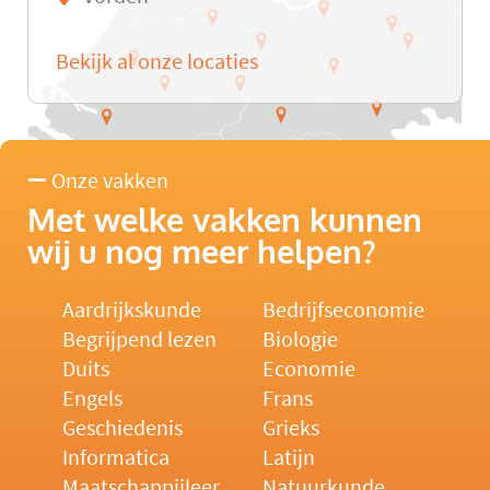
Bekijk al onze locaties
Onze vakken
Met welke vakken kunnen
wij u nog meer helpen?
Aardrijkskunde
Bedrijfseconomie
Begrijpend lezen
Biologie
Duits
Economie
Engels
Frans
Geschiedenis
Grieks
Informatica
Latijn
Maatschappijleer
Natuurkunde