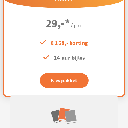
29,-
*
/ p.u.
€ 168,- korting
24 uur bijles
Kies pakket