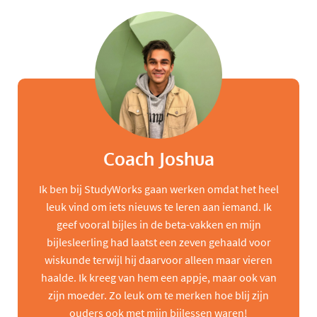
Coach Joshua
Ik ben bij StudyWorks gaan werken omdat het heel
leuk vind om iets nieuws te leren aan iemand. Ik
geef vooral bijles in de beta-vakken en mijn
bijlesleerling had laatst een zeven gehaald voor
wiskunde terwijl hij daarvoor alleen maar vieren
haalde. Ik kreeg van hem een appje, maar ook van
zijn moeder. Zo leuk om te merken hoe blij zijn
ouders ook met mijn bijlessen waren!