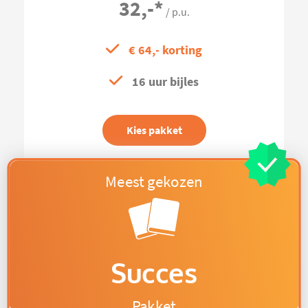
32,-
*
/ p.u.
€ 64,- korting
16 uur bijles
Kies pakket
Succes
Pakket