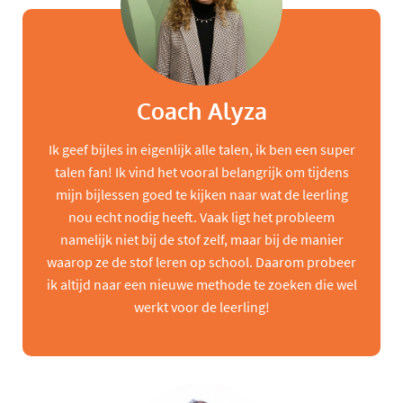
Coach Alyza
Ik geef bijles in eigenlijk alle talen, ik ben een super
talen fan! Ik vind het vooral belangrijk om tijdens
mijn bijlessen goed te kijken naar wat de leerling
nou echt nodig heeft. Vaak ligt het probleem
namelijk niet bij de stof zelf, maar bij de manier
waarop ze de stof leren op school. Daarom probeer
ik altijd naar een nieuwe methode te zoeken die wel
werkt voor de leerling!