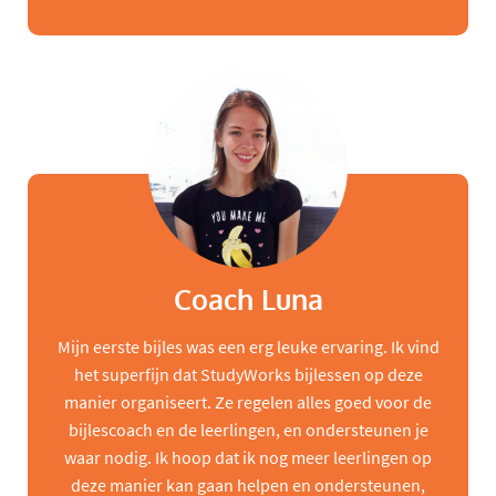
Coach Luna
Mijn eerste bijles was een erg leuke ervaring. Ik vind
het superfijn dat StudyWorks bijlessen op deze
manier organiseert. Ze regelen alles goed voor de
bijlescoach en de leerlingen, en ondersteunen je
waar nodig. Ik hoop dat ik nog meer leerlingen op
deze manier kan gaan helpen en ondersteunen,