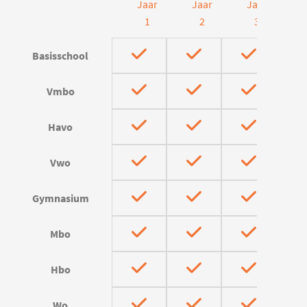
Jaar
Jaar
Jaar
J
1
2
3
Basisschool
Vmbo
Havo
Vwo
Gymnasium
Mbo
Hbo
Wo