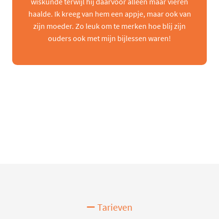
wiskunde terwijl hij daarvoor alleen maar vieren
haalde. Ik kreeg van hem een appje, maar ook van
zijn moeder. Zo leuk om te merken hoe blij zijn
ouders ook met mijn bijlessen waren!
Tarieven