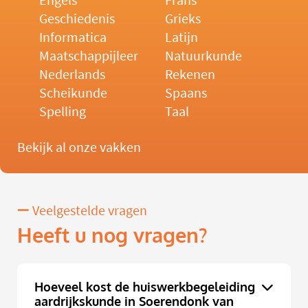
Engels
Frans
Geschiedenis
Grieks
Informatica
Latijn
Maatschappijleer
Natuurkunde
Nederlands
Rekenen
Scheikunde
Spaans
Spelling
Taal
Bekijk al onze vakken
Veelgestelde vragen
Heeft u nog vragen?
Hoeveel kost de huiswerkbegeleiding
aardrijkskunde in Soerendonk van