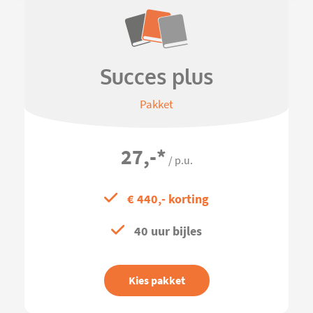
Succes plus
Pakket
27,-
*
/ p.u.
€ 440,- korting
40 uur bijles
Kies pakket