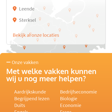
Leende
Sterksel
Bekijk al onze locaties
Onze vakken
Met welke vakken kunnen
wij u nog meer helpen?
Aardrijkskunde
Bedrijfseconomie
Begrijpend lezen
Biologie
Duits
Economie