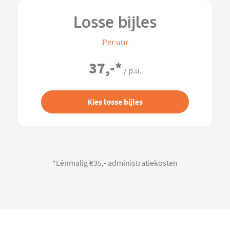
Losse bijles
Per uur
37,-
*
/ p.u.
Kies losse bijles
*Eénmalig €35,- administratiekosten