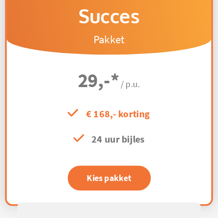
Succes
Pakket
29,-
*
/ p.u.
€ 168,- korting
24 uur bijles
Kies pakket