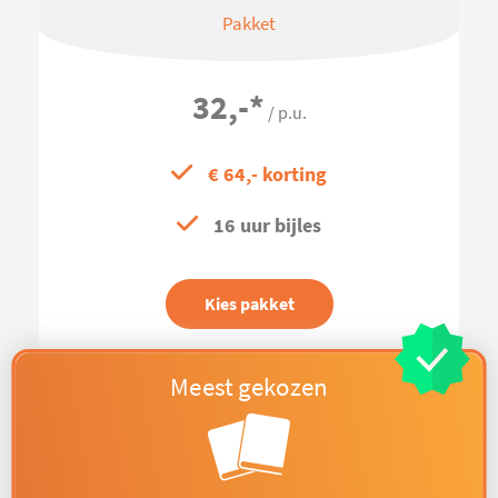
Pakket
32,-
*
/ p.u.
€ 64,- korting
16 uur bijles
Kies pakket