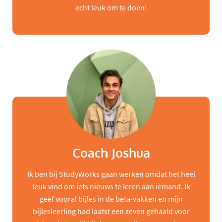
echt leuk om te doen!
Coach Joshua
Ik ben bij StudyWorks gaan werken omdat het heel
leuk vind om iets nieuws te leren aan iemand. Ik
geef vooral bijles in de beta-vakken en mijn
bijlesleerling had laatst een zeven gehaald voor