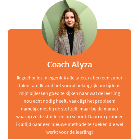
Coach Alyza
Ik geef bijles in eigenlijk alle talen, ik ben een super
talen fan! Ik vind het vooral belangrijk om tijdens
mijn bijlessen goed te kijken naar wat de leerling
nou echt nodig heeft. Vaak ligt het probleem
namelijk niet bij de stof zelf, maar bij de manier
waarop ze de stof leren op school. Daarom probeer
ik altijd naar een nieuwe methode te zoeken die wel
werkt voor de leerling!