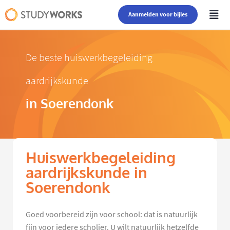
Aanmelden voor bijles
De beste huiswerkbegeleiding
aardrijkskunde
in Soerendonk
Huiswerkbegeleiding
aardrijkskunde in
Soerendonk
Goed voorbereid zijn voor school: dat is natuurlijk
fijn voor iedere scholier. U wilt natuurlijk hetzelfde