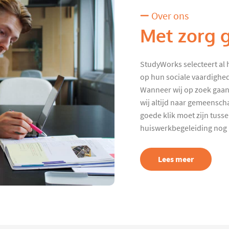
Over ons
Met zorg 
StudyWorks selecteert al 
op hun sociale vaardighed
Wanneer wij op zoek gaan
wij altijd naar gemeenscha
goede klik moet zijn tuss
huiswerkbegeleiding nog p
Lees meer