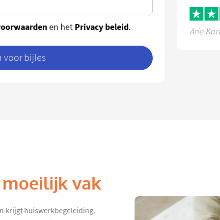
voorwaarden
Privacy beleid
en het
.
Arie Kor
voor bijles
 moeilijk vak
n krijgt huiswerkbegeleiding.