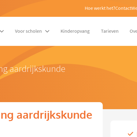
Hoe werkt het?
Contact
We
Voor scholen
Kinderopvang
Tarieven
Ove
ng aardrijkskunde
ng aardrijkskunde