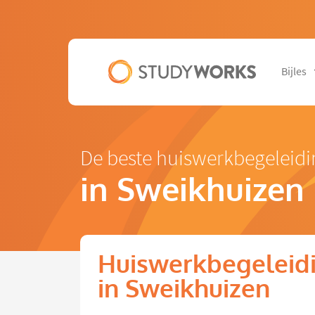
Bijles
De beste huiswerkbegeleidi
in Sweikhuizen
Huiswerkbegeleidi
in Sweikhuizen