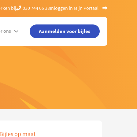
rken bij
030 744 05 38
Inloggen in Mijn Portaal
Aanmelden voor bijles
r ons
Bijles op maat