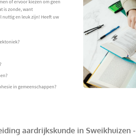
hamen of ervoor kiezen om geen
t is zonde, want
 nuttig en leuk zijn! Heeft uw
tektoniek?
?
men?
 cohesie in gemeenschappen?
iding aardrijkskunde in Sweikhuizen 