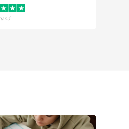
tland