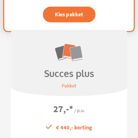
Kies pakket
Succes plus
Pakket
27,-
*
/ p.u.
€ 440,- korting