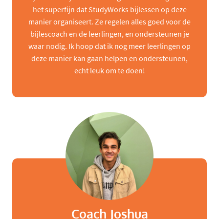
het superfijn dat StudyWorks bijlessen op deze
manier organiseert. Ze regelen alles goed voor de
bijlescoach en de leerlingen, en ondersteunen je
waar nodig. Ik hoop dat ik nog meer leerlingen op
deze manier kan gaan helpen en ondersteunen,
echt leuk om te doen!
Coach Joshua