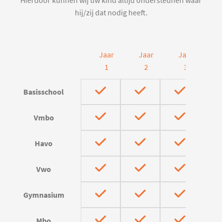
Hierdoor kunnen wij uw kind altijd ondersteunen waar
hij/zij dat nodig heeft.
Jaar
Jaar
Jaar
J
1
2
3
Basisschool
Vmbo
Havo
Vwo
Gymnasium
Mbo