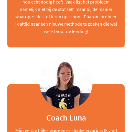
nou echt nodig heeft. Vaak ligt het probleem
namelijk niet bij de stof zelf, maar bij de manier
waarop ze de stof leren op school. Daarom probeer
ik altijd naar een nieuwe methode te zoeken die wel
werkt voor de leerling!
Coach Luna
Mijn eerste bijles was een erg leuke ervaring. Ik vind