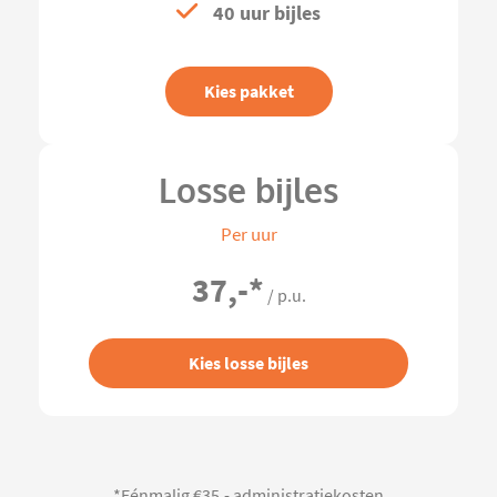
40 uur bijles
Kies pakket
Losse bijles
Per uur
37,-
*
/ p.u.
Kies losse bijles
*Eénmalig €35,- administratiekosten