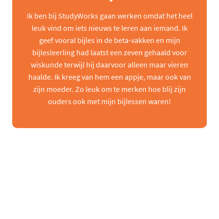
Ik ben bij StudyWorks gaan werken omdat het heel
leuk vind om iets nieuws te leren aan iemand. Ik
geef vooral bijles in de beta-vakken en mijn
bijlesleerling had laatst een zeven gehaald voor
wiskunde terwijl hij daarvoor alleen maar vieren
haalde. Ik kreeg van hem een appje, maar ook van
zijn moeder. Zo leuk om te merken hoe blij zijn
ouders ook met mijn bijlessen waren!