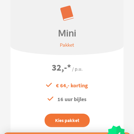
Mini
Pakket
32,-
*
/ p.u.
€ 64,- korting
16 uur bijles
Kies pakket