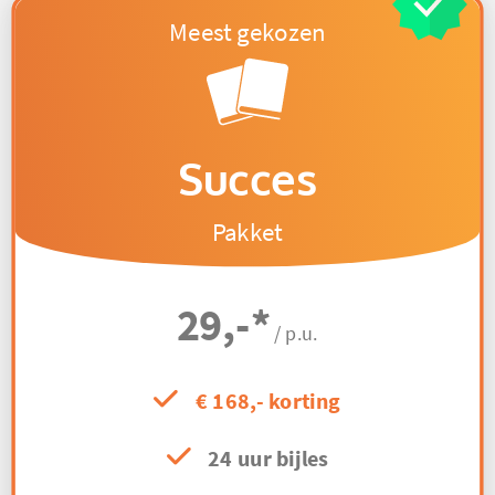
Succes
Pakket
29,-
*
/ p.u.
€ 168,- korting
24 uur bijles