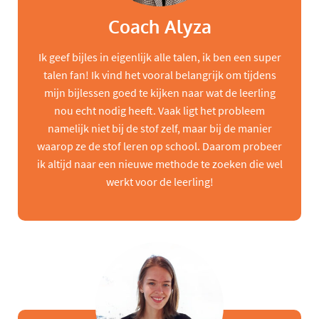
Coach Alyza
Ik geef bijles in eigenlijk alle talen, ik ben een super
talen fan! Ik vind het vooral belangrijk om tijdens
mijn bijlessen goed te kijken naar wat de leerling
nou echt nodig heeft. Vaak ligt het probleem
namelijk niet bij de stof zelf, maar bij de manier
waarop ze de stof leren op school. Daarom probeer
ik altijd naar een nieuwe methode te zoeken die wel
werkt voor de leerling!