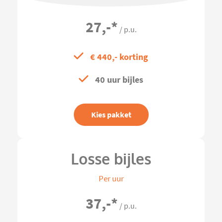
27,-
*
/ p.u.
€ 440,- korting
40 uur bijles
Kies pakket
Losse bijles
Per uur
37,-
*
/ p.u.