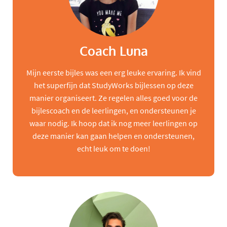
Coach Luna
Mijn eerste bijles was een erg leuke ervaring. Ik vind
het superfijn dat StudyWorks bijlessen op deze
manier organiseert. Ze regelen alles goed voor de
bijlescoach en de leerlingen, en ondersteunen je
waar nodig. Ik hoop dat ik nog meer leerlingen op
deze manier kan gaan helpen en ondersteunen,
echt leuk om te doen!