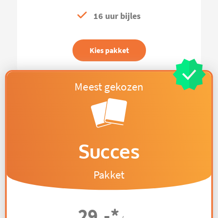
16 uur bijles
Kies pakket
Succes
Pakket
29,-
*