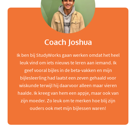
Coach Joshua
Ik ben bij StudyWorks gaan werken omdat het heel
leuk vind om iets nieuws te leren aan iemand. Ik
geef vooral bijles in de beta-vakken en mijn
bijlesleerling had laatst een zeven gehaald voor
wiskunde terwijl hij daarvoor alleen maar vieren
haalde. Ik kreeg van hem een appje, maar ook van
zijn moeder. Zo leuk om te merken hoe blij zijn
ouders ook met mijn bijlessen waren!