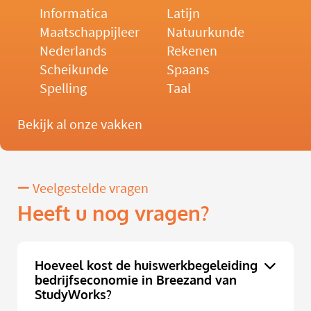
Informatica
Latijn
Maatschappijleer
Natuurkunde
Nederlands
Rekenen
Scheikunde
Spaans
Spelling
Taal
Bekijk al onze vakken
Veelgestelde vragen
Heeft u nog vragen?
Hoeveel kost de huiswerkbegeleiding
bedrijfseconomie in Breezand van
StudyWorks?