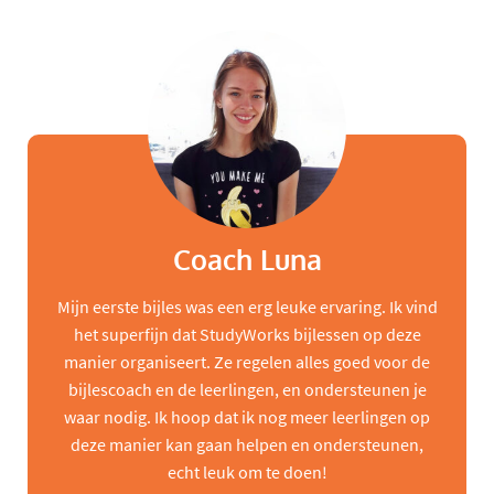
Coach Luna
Mijn eerste bijles was een erg leuke ervaring. Ik vind
het superfijn dat StudyWorks bijlessen op deze
manier organiseert. Ze regelen alles goed voor de
bijlescoach en de leerlingen, en ondersteunen je
waar nodig. Ik hoop dat ik nog meer leerlingen op
deze manier kan gaan helpen en ondersteunen,
echt leuk om te doen!