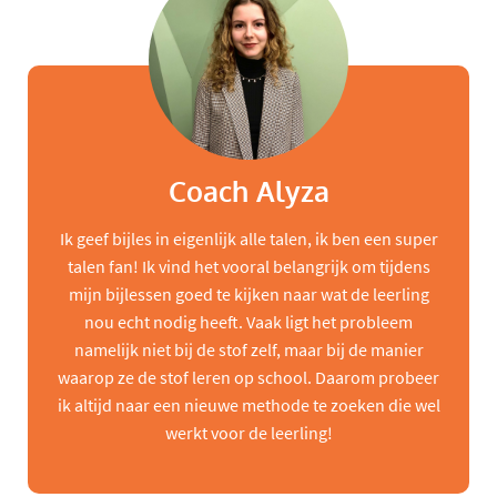
Coach Alyza
Ik geef bijles in eigenlijk alle talen, ik ben een super
talen fan! Ik vind het vooral belangrijk om tijdens
mijn bijlessen goed te kijken naar wat de leerling
nou echt nodig heeft. Vaak ligt het probleem
namelijk niet bij de stof zelf, maar bij de manier
waarop ze de stof leren op school. Daarom probeer
ik altijd naar een nieuwe methode te zoeken die wel
werkt voor de leerling!