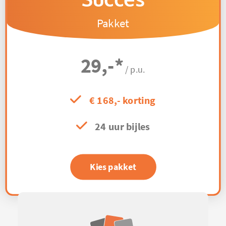
Pakket
29,-
*
/ p.u.
€ 168,- korting
24 uur bijles
Kies pakket