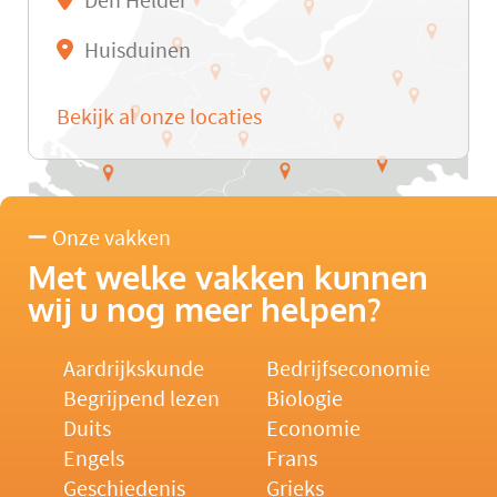
Den Helder
Huisduinen
Bekijk al onze locaties
Onze vakken
Met welke vakken kunnen
wij u nog meer helpen?
Aardrijkskunde
Bedrijfseconomie
Begrijpend lezen
Biologie
Duits
Economie
Engels
Frans
Geschiedenis
Grieks