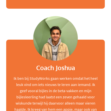
Coach Joshua
Ik ben bij StudyWorks gaan werken omdat het heel
leuk vind om iets nieuws te leren aan iemand. Ik
geef vooral bijles in de beta-vakken en mijn
bijlesleerling had laatst een zeven gehaald voor
wiskunde terwijl hij daarvoor alleen maar vieren
haalde. Ik kreeg van hem een appje, maar ook van