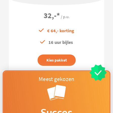
32,-
*
/ p.u.
€ 64,- korting
16 uur bijles
Kies pakket
Succes