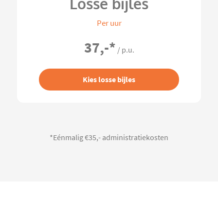
Losse bijles
Per uur
37,-
*
/ p.u.
Kies losse bijles
*Eénmalig €35,- administratiekosten