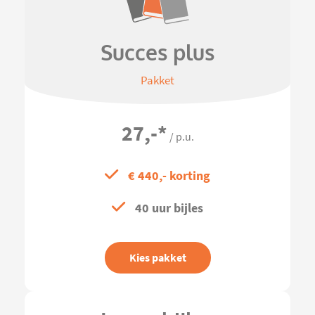
Succes plus
Pakket
27,-
*
/ p.u.
€ 440,- korting
40 uur bijles
Kies pakket