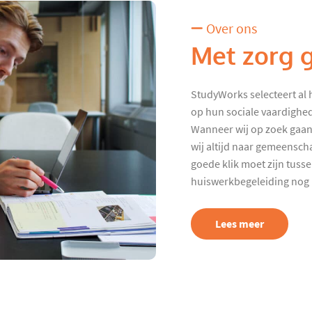
Over ons
Met zorg 
StudyWorks selecteert al 
op hun sociale vaardighed
Wanneer wij op zoek gaan
wij altijd naar gemeenscha
goede klik moet zijn tuss
huiswerkbegeleiding nog p
Lees meer