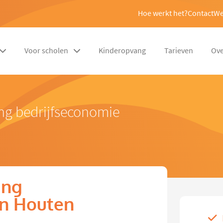
Hoe werkt het?
Contact
We
Voor scholen
Kinderopvang
Tarieven
Ove
ng bedrijfseconomie
ing
in Houten