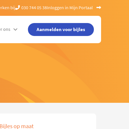
rken bij
030 744 05 38
Inloggen in Mijn Portaal
Aanmelden voor bijles
r ons
Bijles op maat