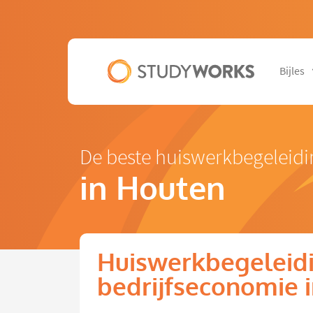
Bijles
De beste huiswerkbegeleidi
in Houten
Huiswerkbegeleid
bedrijfseconomie 