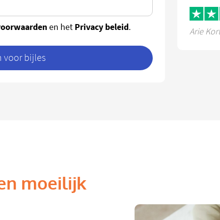
voorwaarden
Privacy beleid
en het
.
Arie Kor
voor bijles
en moeilijk