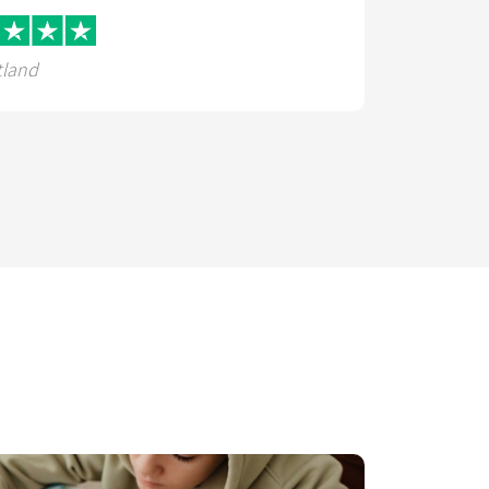
tland