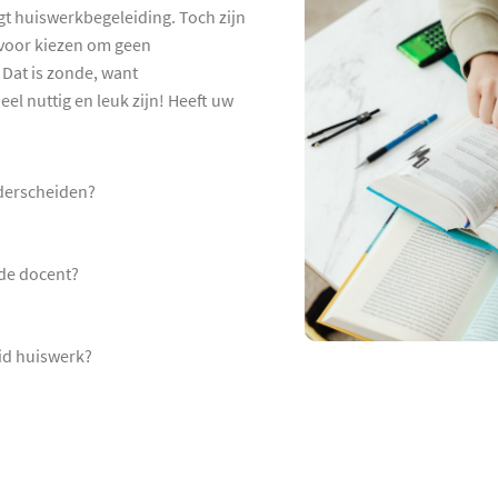
jgt huiswerkbegeleiding. Toch zijn
rvoor kiezen om geen
Dat is zonde, want
el nuttig en leuk zijn! Heeft uw
derscheiden?
 de docent?
eid huiswerk?