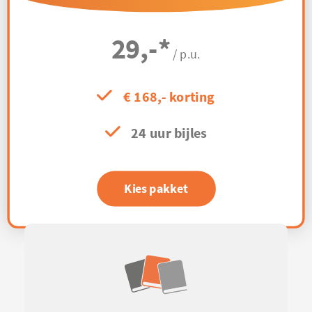
29,-
*
/ p.u.
€ 168,- korting
24 uur bijles
Kies pakket