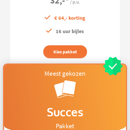
32,-
*
/ p.u.
€ 64,- korting
16 uur bijles
Kies pakket
Succes
Pakket