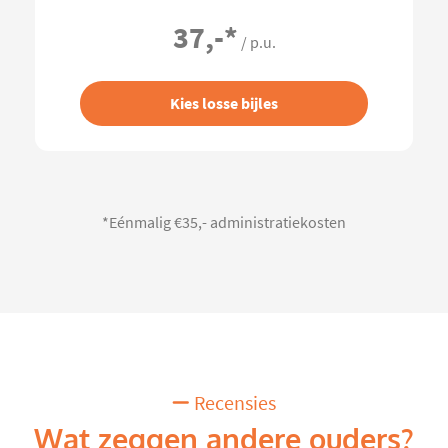
37,-
*
/ p.u.
Kies losse bijles
*Eénmalig €35,- administratiekosten
Recensies
Wat zeggen andere ouders?