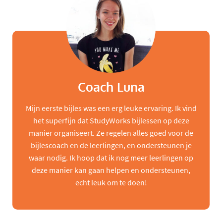
Coach Luna
Mijn eerste bijles was een erg leuke ervaring. Ik vind
het superfijn dat StudyWorks bijlessen op deze
manier organiseert. Ze regelen alles goed voor de
bijlescoach en de leerlingen, en ondersteunen je
waar nodig. Ik hoop dat ik nog meer leerlingen op
deze manier kan gaan helpen en ondersteunen,
echt leuk om te doen!