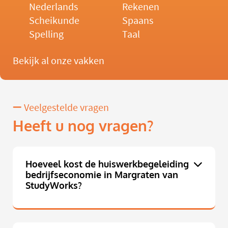
Nederlands
Rekenen
Scheikunde
Spaans
Spelling
Taal
Bekijk al onze vakken
Veelgestelde vragen
Heeft u nog vragen?
Hoeveel kost de huiswerkbegeleiding
bedrijfseconomie in Margraten van
StudyWorks?