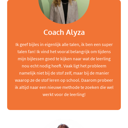
Coach Alyza
Ik geef bijles in eigenlijk alle talen, ik ben een super
talen fan! Ik vind het vooral belangrijk om tijdens
mijn bijlessen goed te kijken naar wat de leerling
nou echt nodig heeft. Vaak ligt het probleem
namelijk niet bij de stof zelf, maar bij de manier
waarop ze de stof leren op school. Daarom probeer
ik altijd naar een nieuwe methode te zoeken die wel
werkt voor de leerling!