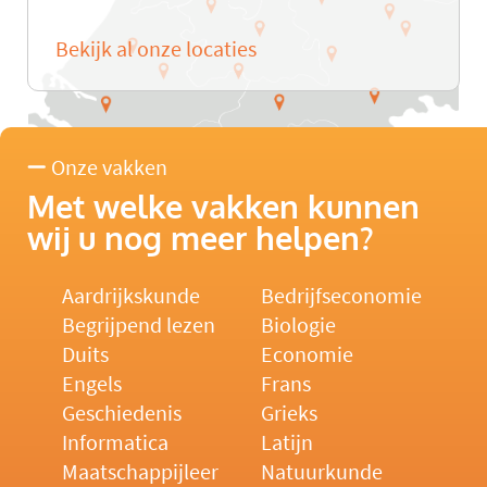
Bekijk al onze locaties
Onze vakken
Met welke vakken kunnen
wij u nog meer helpen?
Aardrijkskunde
Bedrijfseconomie
Begrijpend lezen
Biologie
Duits
Economie
Engels
Frans
Geschiedenis
Grieks
Informatica
Latijn
Maatschappijleer
Natuurkunde