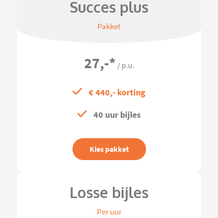
Succes plus
Pakket
27,-
*
/ p.u.
€ 440,- korting
40 uur bijles
Kies pakket
Losse bijles
Per uur