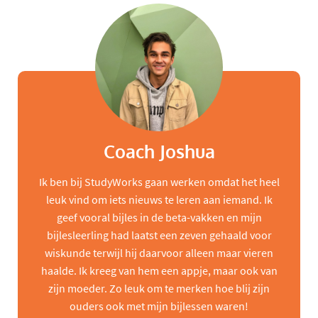
Coach Joshua
Ik ben bij StudyWorks gaan werken omdat het heel
leuk vind om iets nieuws te leren aan iemand. Ik
geef vooral bijles in de beta-vakken en mijn
bijlesleerling had laatst een zeven gehaald voor
wiskunde terwijl hij daarvoor alleen maar vieren
haalde. Ik kreeg van hem een appje, maar ook van
zijn moeder. Zo leuk om te merken hoe blij zijn
ouders ook met mijn bijlessen waren!