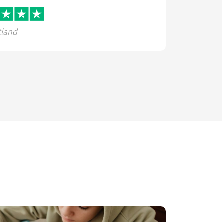
tland