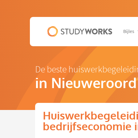
Bijles
De beste huiswerkbegeleidi
in Nieuweroord
Huiswerkbegeleid
bedrijfseconomie 