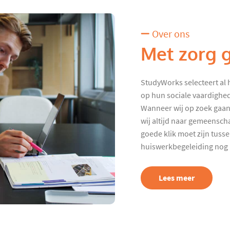
Over ons
Met zorg 
StudyWorks selecteert al 
op hun sociale vaardighed
Wanneer wij op zoek gaan
wij altijd naar gemeenscha
goede klik moet zijn tuss
huiswerkbegeleiding nog p
Lees meer