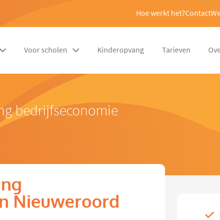
Hoe werkt het?
Contact
We
Voor scholen
Kinderopvang
Tarieven
Ove
ng bedrijfseconomie
ing
in Nieuweroord