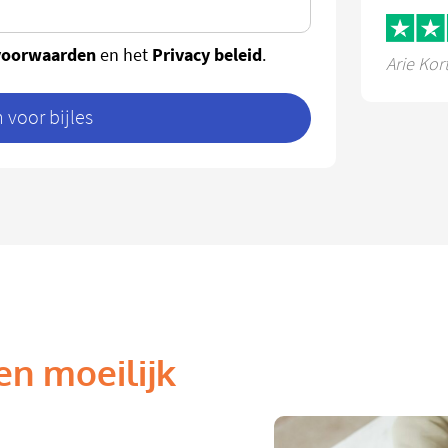
voorwaarden
Privacy beleid
en het
.
Arie Kor
voor bijles
en moeilijk