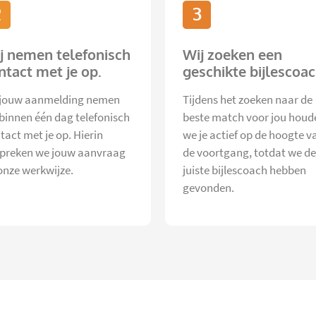
2
3
j nemen telefonisch
Wij zoeken een
ntact met je op.
geschikte bijlescoac
jouw aanmelding nemen
Tijdens het zoeken naar de
 binnen één dag telefonisch
beste match voor jou houd
tact met je op. Hierin
we je actief op de hoogte v
preken we jouw aanvraag
de voortgang, totdat we de
onze werkwijze.
juiste bijlescoach hebben
gevonden.