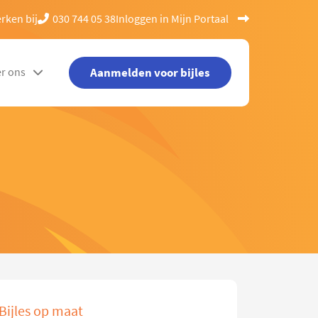
rken bij
030 744 05 38
Inloggen in Mijn Portaal
Aanmelden voor bijles
r ons
Bijles op maat