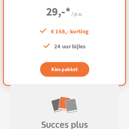
29,-
*
/ p.u.
€ 168,- korting
24 uur bijles
Kies pakket
Succes plus