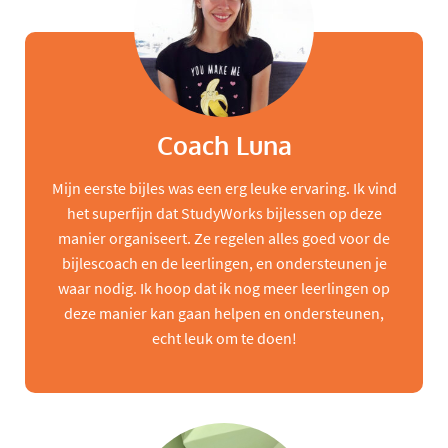
Coach Luna
Mijn eerste bijles was een erg leuke ervaring. Ik vind
het superfijn dat StudyWorks bijlessen op deze
manier organiseert. Ze regelen alles goed voor de
bijlescoach en de leerlingen, en ondersteunen je
waar nodig. Ik hoop dat ik nog meer leerlingen op
deze manier kan gaan helpen en ondersteunen,
echt leuk om te doen!