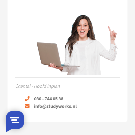
Chantal - Hoofd Inplan
030 - 744 05 38
info@studyworks.nl