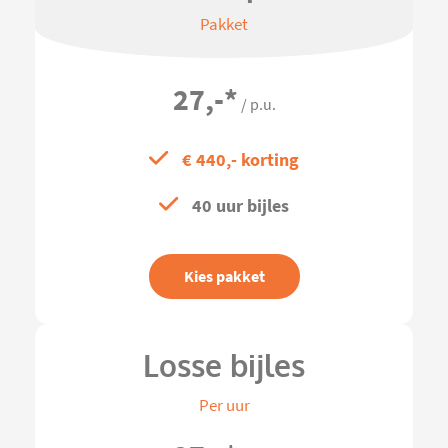
Pakket
27,-
*
/ p.u.
€ 440,- korting
40 uur bijles
Kies pakket
Losse bijles
Per uur