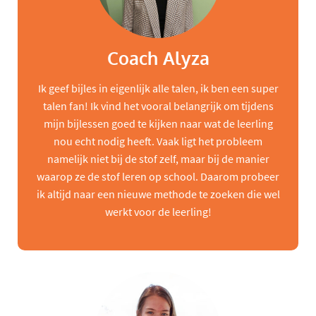
Coach Alyza
Ik geef bijles in eigenlijk alle talen, ik ben een super
talen fan! Ik vind het vooral belangrijk om tijdens
mijn bijlessen goed te kijken naar wat de leerling
nou echt nodig heeft. Vaak ligt het probleem
namelijk niet bij de stof zelf, maar bij de manier
waarop ze de stof leren op school. Daarom probeer
ik altijd naar een nieuwe methode te zoeken die wel
werkt voor de leerling!