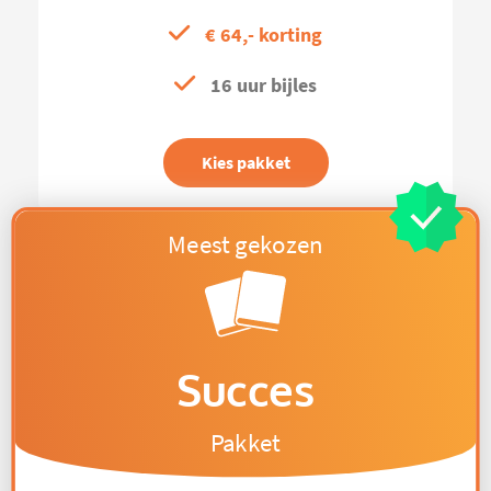
€ 64,- korting
16 uur bijles
Kies pakket
Succes
Pakket