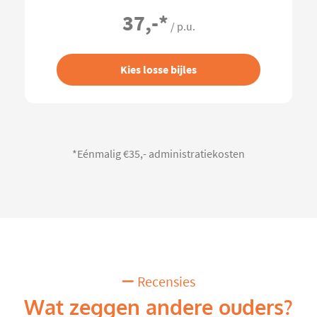
37,-
*
/ p.u.
Kies losse bijles
*Eénmalig €35,- administratiekosten
Recensies
Wat zeggen andere ouders?