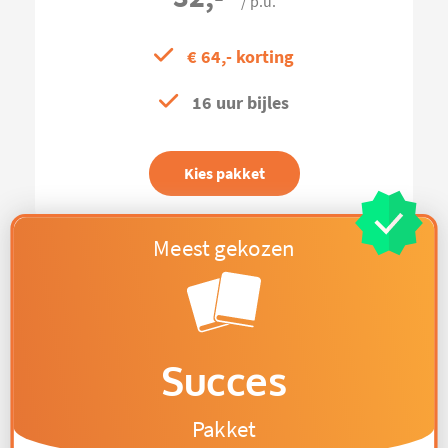
/ p.u.
€ 64,- korting
16 uur bijles
Kies pakket
Succes
Pakket