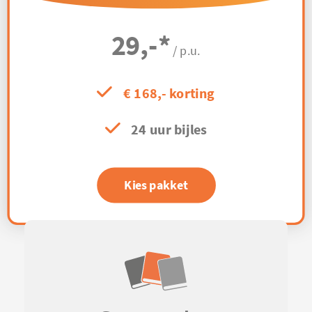
29,-
*
/ p.u.
€ 168,- korting
24 uur bijles
Kies pakket