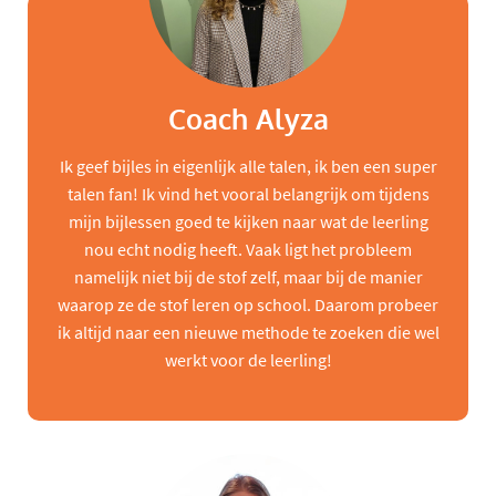
Coach Alyza
Ik geef bijles in eigenlijk alle talen, ik ben een super
talen fan! Ik vind het vooral belangrijk om tijdens
mijn bijlessen goed te kijken naar wat de leerling
nou echt nodig heeft. Vaak ligt het probleem
namelijk niet bij de stof zelf, maar bij de manier
waarop ze de stof leren op school. Daarom probeer
ik altijd naar een nieuwe methode te zoeken die wel
werkt voor de leerling!