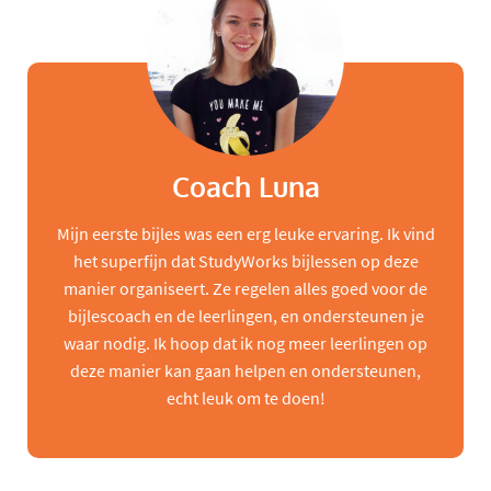
Coach Luna
Mijn eerste bijles was een erg leuke ervaring. Ik vind
het superfijn dat StudyWorks bijlessen op deze
manier organiseert. Ze regelen alles goed voor de
bijlescoach en de leerlingen, en ondersteunen je
waar nodig. Ik hoop dat ik nog meer leerlingen op
deze manier kan gaan helpen en ondersteunen,
echt leuk om te doen!