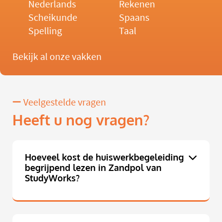
Nederlands
Rekenen
Scheikunde
Spaans
Spelling
Taal
Bekijk al onze vakken
Veelgestelde vragen
Heeft u nog vragen?
Hoeveel kost de huiswerkbegeleiding
begrijpend lezen in Zandpol van
StudyWorks?