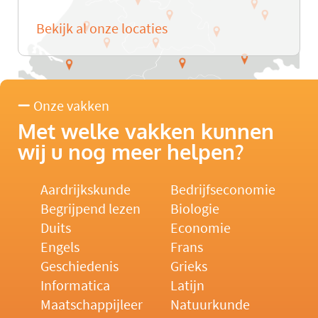
Bekijk al onze locaties
Onze vakken
Met welke vakken kunnen
wij u nog meer helpen?
Aardrijkskunde
Bedrijfseconomie
Begrijpend lezen
Biologie
Duits
Economie
Engels
Frans
Geschiedenis
Grieks
Informatica
Latijn
Maatschappijleer
Natuurkunde