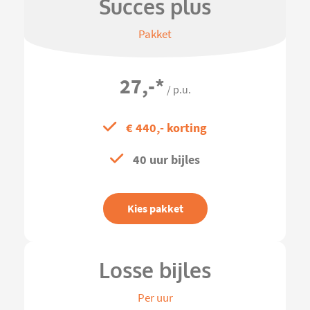
Succes plus
Pakket
27,-
*
/ p.u.
€ 440,- korting
40 uur bijles
Kies pakket
Losse bijles
Per uur