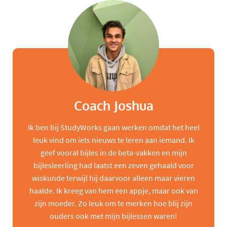
Coach Joshua
Ik ben bij StudyWorks gaan werken omdat het heel
leuk vind om iets nieuws te leren aan iemand. Ik
geef vooral bijles in de beta-vakken en mijn
bijlesleerling had laatst een zeven gehaald voor
wiskunde terwijl hij daarvoor alleen maar vieren
haalde. Ik kreeg van hem een appje, maar ook van
zijn moeder. Zo leuk om te merken hoe blij zijn
ouders ook met mijn bijlessen waren!