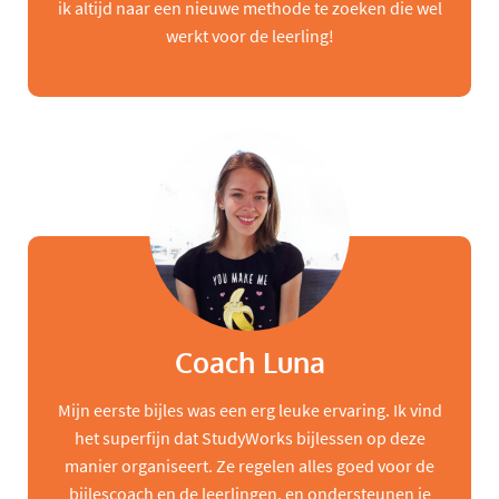
ik altijd naar een nieuwe methode te zoeken die wel
werkt voor de leerling!
Coach Luna
Mijn eerste bijles was een erg leuke ervaring. Ik vind
het superfijn dat StudyWorks bijlessen op deze
manier organiseert. Ze regelen alles goed voor de
bijlescoach en de leerlingen, en ondersteunen je