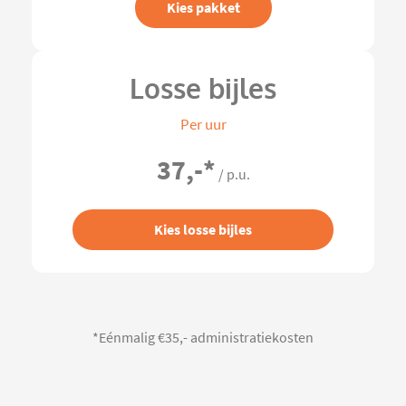
Kies pakket
Losse bijles
Per uur
37,-
*
/ p.u.
Kies losse bijles
*Eénmalig €35,- administratiekosten