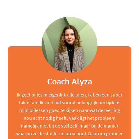
Coach Alyza
Ik geef bijles in eigenlijk alle talen, ik ben een super
talen fan! Ik vind het vooral belangrijk om tijdens
mijn bijlessen goed te kijken naar wat de leerling
nou echt nodig heeft. Vaak ligt het probleem
namelijk niet bij de stof zelf, maar bij de manier
waarop ze de stof leren op school. Daarom probeer