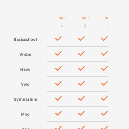
Jaar
Jaar
Jaar
J
1
2
3
Basisschool
Vmbo
Havo
Vwo
Gymnasium
Mbo