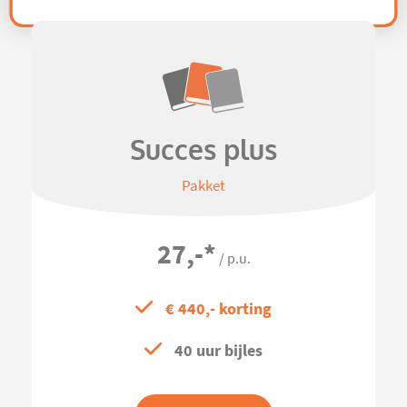
Succes plus
Pakket
27,-
*
/ p.u.
€ 440,- korting
40 uur bijles