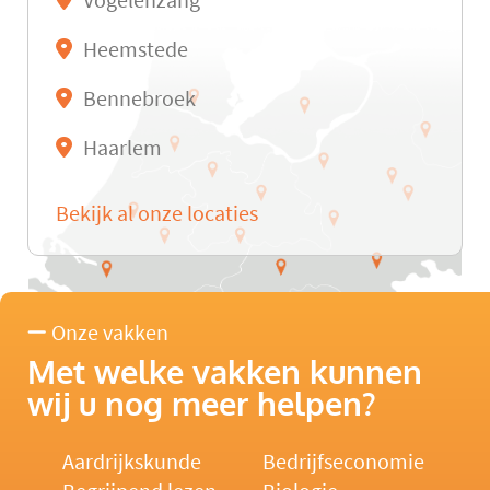
Vogelenzang
Heemstede
Bennebroek
Haarlem
Bekijk al onze locaties
Onze vakken
Met welke vakken kunnen
wij u nog meer helpen?
Aardrijkskunde
Bedrijfseconomie