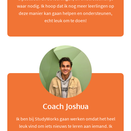
waar nodig. Ik hoop dat ik nog meer leerlingen op
deze manier kan gaan helpen en ondersteunen,
echt leuk om te doen!
Coach Joshua
Ik ben bij StudyWorks gaan werken omdat het heel
leuk vind om iets nieuws te leren aan iemand. Ik