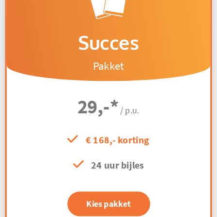
Succes
Pakket
29,-
*
/ p.u.
€ 168,- korting
24 uur bijles
Kies pakket