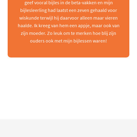
geef vooral bijles in de beta-vakken en mijn
bijlesleerling had laatst een zeven gehaald voor
wiskunde terwijl hij daarvoor alleen maar vieren
haalde. Ik kreeg van hem een appje, maar ook van
zijn moeder. Zo leuk om te merken hoe blij zijn
ouders ook met mijn bijlessen waren!