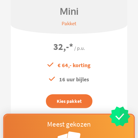
Mini
Pakket
32,-
*
/ p.u.
€ 64,- korting
16 uur bijles
Kies pakket