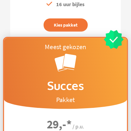
16 uur bijles
Kies pakket
Succes
Pakket
29,-
*
/ p.u.