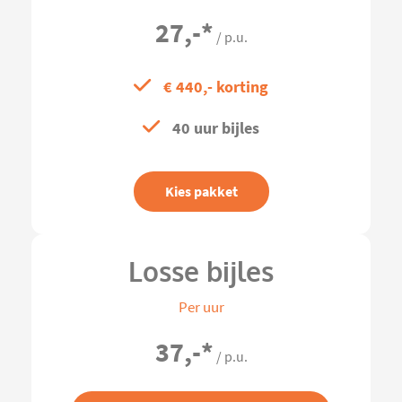
27,-
*
/ p.u.
€ 440,- korting
40 uur bijles
Kies pakket
Losse bijles
Per uur
37,-
*
/ p.u.