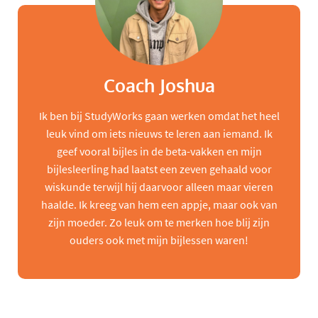
Coach Joshua
Ik ben bij StudyWorks gaan werken omdat het heel
leuk vind om iets nieuws te leren aan iemand. Ik
geef vooral bijles in de beta-vakken en mijn
bijlesleerling had laatst een zeven gehaald voor
wiskunde terwijl hij daarvoor alleen maar vieren
haalde. Ik kreeg van hem een appje, maar ook van
zijn moeder. Zo leuk om te merken hoe blij zijn
ouders ook met mijn bijlessen waren!