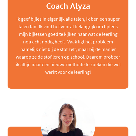
Coach Alyza
Ik geef bijles in eigenlijk alle talen, ik ben een super
talen fan! Ik vind het vooral belangrijk om tijdens
mijn bijlessen goed te kijken naar wat de leerling
nou echt nodig heeft. Vaak ligt het probleem
namelijk niet bij de stof zelf, maar bij de manier
waarop ze de stof leren op school. Daarom probeer
ik altijd naar een nieuwe methode te zoeken die wel
werkt voor de leerling!