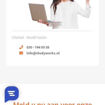
Chantal - Hoofd Inplan
030 - 744 05 38
info@studyworks.nl