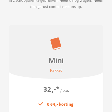
in 2 schooljaren te gebruiken! Heeft u nog vragen? Neem
dan gerust contact met ons op.
Mini
Pakket
32,-
*
/ p.u.
€ 64,- korting