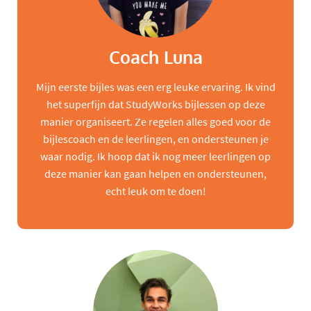
Coach Luna
Mijn eerste bijles was een erg leuke ervaring. Ik vind
het superfijn dat StudyWorks bijlessen op deze
manier organiseert. Ze regelen alles goed voor de
bijlescoach en de leerlingen, en ondersteunen je
waar nodig. Ik hoop dat ik nog meer leerlingen op
deze manier kan gaan helpen en ondersteunen,
echt leuk om te doen!