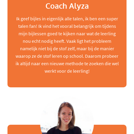
Coach Alyza
Ik geef bijles in eigenlijk alle talen, ik ben een super
talen fan! Ik vind het vooral belangrijk om tijdens
mijn bijlessen goed te kijken naar wat de leerling
nou echt nodig heeft. Vaak ligt het probleem
namelijk niet bij de stof zelf, maar bij de manier
waarop ze de stof leren op school. Daarom probeer
ik altijd naar een nieuwe methode te zoeken die wel
werkt voor de leerling!