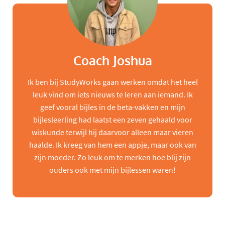
Coach Joshua
Ik ben bij StudyWorks gaan werken omdat het heel
leuk vind om iets nieuws te leren aan iemand. Ik
geef vooral bijles in de beta-vakken en mijn
bijlesleerling had laatst een zeven gehaald voor
wiskunde terwijl hij daarvoor alleen maar vieren
haalde. Ik kreeg van hem een appje, maar ook van
zijn moeder. Zo leuk om te merken hoe blij zijn
ouders ook met mijn bijlessen waren!