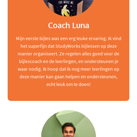
Coach Luna
Mijn eerste bijles was een erg leuke ervaring. Ik vind
het superfijn dat StudyWorks bijlessen op deze
manier organiseert. Ze regelen alles goed voor de
bijlescoach en de leerlingen, en ondersteunen je
waar nodig. Ik hoop dat ik nog meer leerlingen op
deze manier kan gaan helpen en ondersteunen,
echt leuk om te doen!