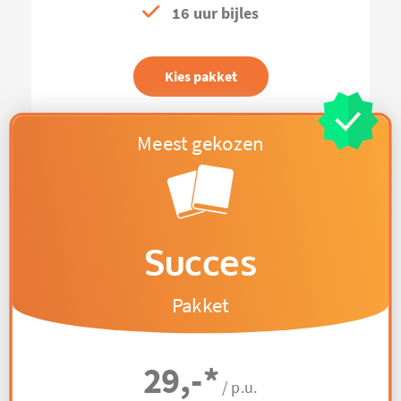
16 uur bijles
Kies pakket
Succes
Pakket
29,-
*
/ p.u.