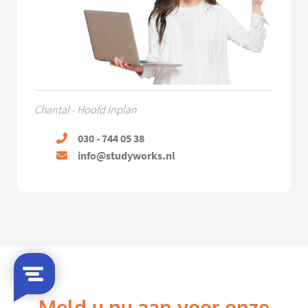
Chantal - Hoofd Inplan
030 - 744 05 38
info@studyworks.nl