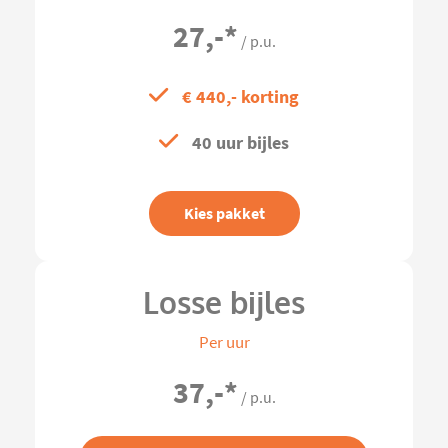
27,-
*
/ p.u.
€ 440,- korting
40 uur bijles
Kies pakket
Losse bijles
Per uur
37,-
*
/ p.u.