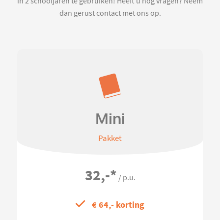
in 2 schooljaren te gebruiken! Heeft u nog vragen? Neem
dan gerust contact met ons op.
Mini
Pakket
32,-
*
/ p.u.
€ 64,- korting