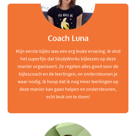
Coach Luna
Mijn eerste bijles was een erg leuke ervaring. Ik vind
het superfijn dat StudyWorks bijlessen op deze
manier organiseert. Ze regelen alles goed voor de
bijlescoach en de leerlingen, en ondersteunen je
waar nodig. Ik hoop dat ik nog meer leerlingen op
deze manier kan gaan helpen en ondersteunen,
echt leuk om te doen!