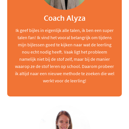
Coach Alyza
Ik geef bijles in eigenlijk alle talen, ik ben een super
talen fan! Ik vind het vooral belangrijk om tijdens
mijn bijlessen goed te kijken naar wat de leerling
nou echt nodig heeft. Vaak ligt het probleem
namelijk niet bij de stof zelf, maar bij de manier
waarop ze de stof leren op school. Daarom probeer
ik altijd naar een nieuwe methode te zoeken die wel
werkt voor de leerling!