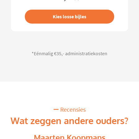
Kies losse bijles
*Eénmalig €35,- administratiekosten
Recensies
Wat zeggen andere ouders?
Maarten Koopmans