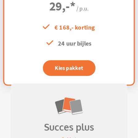
29,-
*
/ p.u.
€ 168,- korting
24 uur bijles
Kies pakket
Succes plus