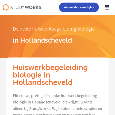
Aanmelden voor bijles
De beste huiswerkbegeleiding biologie
in Hollandscheveld
Huiswerkbegeleiding
biologie in
Hollandscheveld
Effectieve, prettige én leuke huiswerkbegeleiding
biologie in Hollandscheveld: die krijgt uw kind
alleen bij StudyWorks. Wij hebben al vele scholieren
geassisteerd met het maken en plannen van het