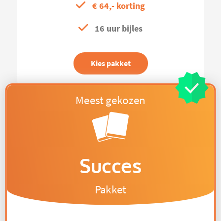
€ 64,- korting
16 uur bijles
Kies pakket
Succes
Pakket