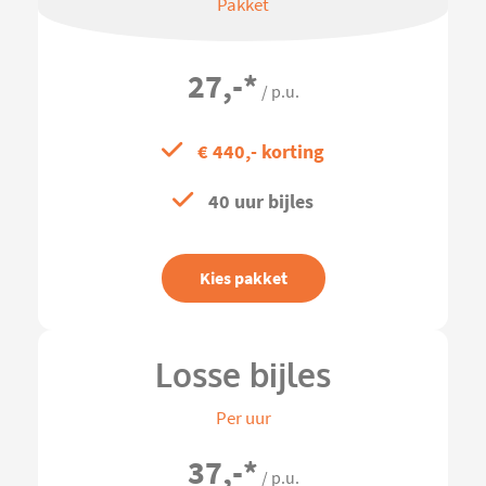
Pakket
27,-
*
/ p.u.
€ 440,- korting
40 uur bijles
Kies pakket
Losse bijles
Per uur
37,-
*
/ p.u.