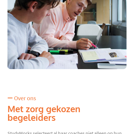
Over ons
Met zorg gekozen
begeleiders
StudyWorks selecteert al haar coaches niet alleen op hun