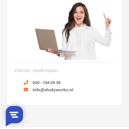
Chantal - Hoofd Inplan
030 - 744 05 38
info@studyworks.nl