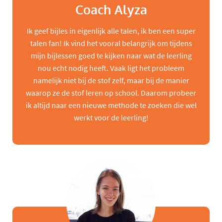
Coach Alyza
Ik geef bijles in eigenlijk alle talen, ik ben een super
talen fan! Ik vind het vooral belangrijk om tijdens
mijn bijlessen goed te kijken naar wat de leerling
nou echt nodig heeft. Vaak ligt het probleem
namelijk niet bij de stof zelf, maar bij de manier
waarop ze de stof leren op school. Daarom probeer
ik altijd naar een nieuwe methode te zoeken die wel
werkt voor de leerling!