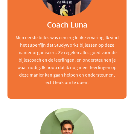
Coach Luna
Mijn eerste bijles was een erg leuke ervaring. Ik vind
het superfijn dat StudyWorks bijlessen op deze
manier organiseert. Ze regelen alles goed voor de
bijlescoach en de leerlingen, en ondersteunen je
waar nodig. Ik hoop dat ik nog meer leerlingen op
deze manier kan gaan helpen en ondersteunen,
echt leuk om te doen!