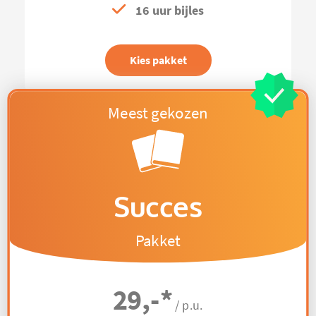
16 uur bijles
Kies pakket
Succes
Pakket
29,-
*
/ p.u.