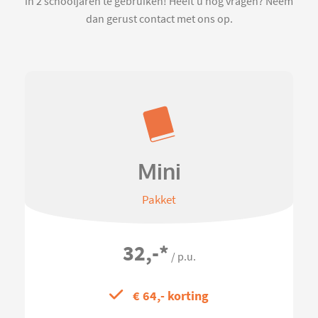
in 2 schooljaren te gebruiken! Heeft u nog vragen? Neem
dan gerust contact met ons op.
Mini
Pakket
32,-
*
/ p.u.
€ 64,- korting