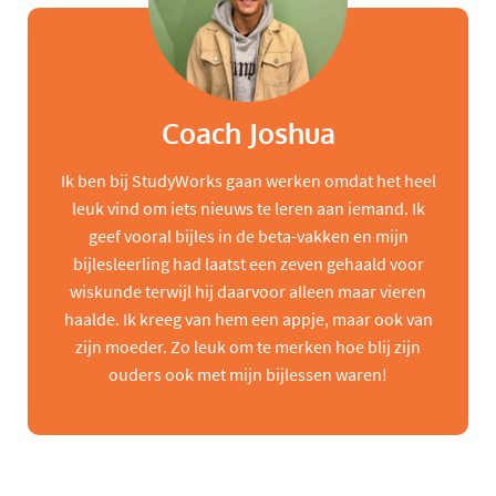
Coach Joshua
Ik ben bij StudyWorks gaan werken omdat het heel
leuk vind om iets nieuws te leren aan iemand. Ik
geef vooral bijles in de beta-vakken en mijn
bijlesleerling had laatst een zeven gehaald voor
wiskunde terwijl hij daarvoor alleen maar vieren
haalde. Ik kreeg van hem een appje, maar ook van
zijn moeder. Zo leuk om te merken hoe blij zijn
ouders ook met mijn bijlessen waren!