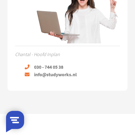
Chantal - Hoofd Inplan
030 - 744 05 38
info@studyworks.nl