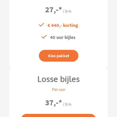
27,-
*
/ p.u.
€ 440,- korting
40 uur bijles
Kies pakket
Losse bijles
Per uur
37,-
*
/ p.u.