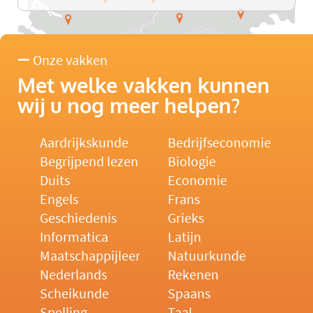
Onze vakken
Met welke vakken kunnen
wij u nog meer helpen?
Aardrijkskunde
Bedrijfseconomie
Begrijpend lezen
Biologie
Duits
Economie
Engels
Frans
Geschiedenis
Grieks
Informatica
Latijn
Maatschappijleer
Natuurkunde
Nederlands
Rekenen
Scheikunde
Spaans
Spelling
Taal