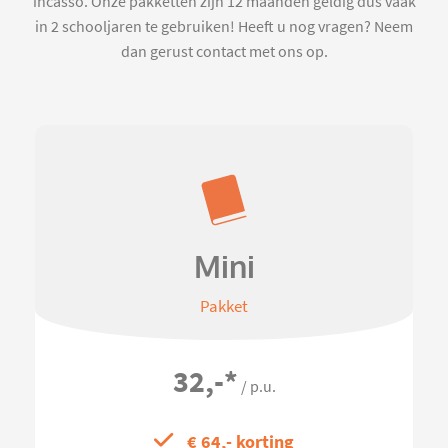
incasso. Onze pakketten zijn 12 maanden geldig dus vaak
in 2 schooljaren te gebruiken! Heeft u nog vragen? Neem
dan gerust contact met ons op.
Mini
Pakket
32,-
*
/ p.u.
€ 64,- korting