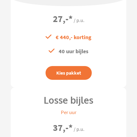
27,-
*
/ p.u.
€ 440,- korting
40 uur bijles
Kies pakket
Losse bijles
Per uur
37,-
*
/ p.u.