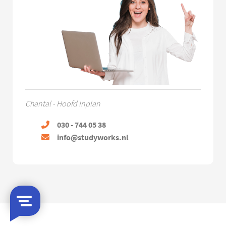
Chantal - Hoofd Inplan
030 - 744 05 38
info@studyworks.nl