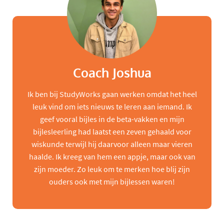
Coach Joshua
Ik ben bij StudyWorks gaan werken omdat het heel
leuk vind om iets nieuws te leren aan iemand. Ik
geef vooral bijles in de beta-vakken en mijn
bijlesleerling had laatst een zeven gehaald voor
wiskunde terwijl hij daarvoor alleen maar vieren
haalde. Ik kreeg van hem een appje, maar ook van
zijn moeder. Zo leuk om te merken hoe blij zijn
ouders ook met mijn bijlessen waren!