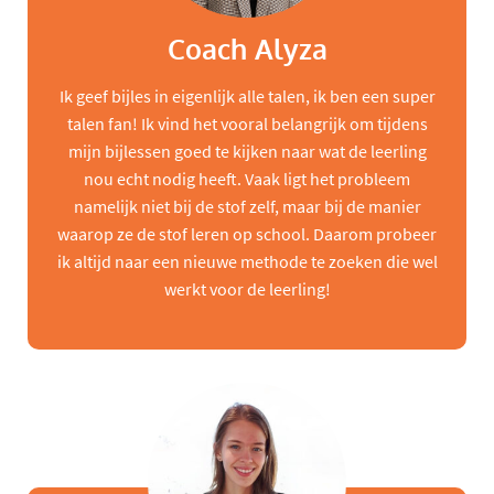
Coach Alyza
Ik geef bijles in eigenlijk alle talen, ik ben een super
talen fan! Ik vind het vooral belangrijk om tijdens
mijn bijlessen goed te kijken naar wat de leerling
nou echt nodig heeft. Vaak ligt het probleem
namelijk niet bij de stof zelf, maar bij de manier
waarop ze de stof leren op school. Daarom probeer
ik altijd naar een nieuwe methode te zoeken die wel
werkt voor de leerling!