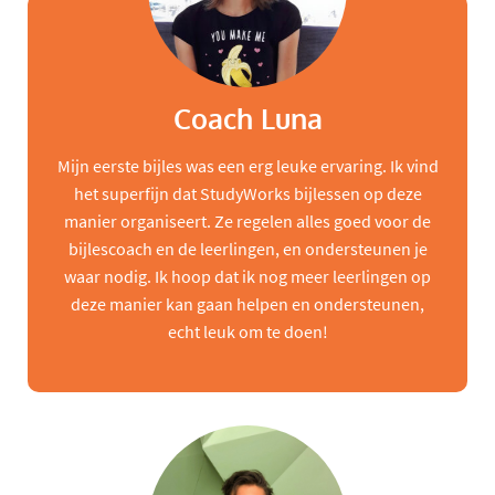
Coach Luna
Mijn eerste bijles was een erg leuke ervaring. Ik vind
het superfijn dat StudyWorks bijlessen op deze
manier organiseert. Ze regelen alles goed voor de
bijlescoach en de leerlingen, en ondersteunen je
waar nodig. Ik hoop dat ik nog meer leerlingen op
deze manier kan gaan helpen en ondersteunen,
echt leuk om te doen!