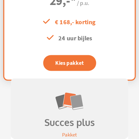
29,-
*
/ p.u.
€ 168,- korting
24 uur bijles
Kies pakket
Succes plus
Pakket