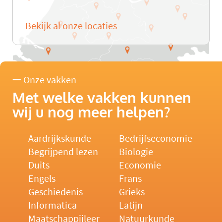
Bekijk al onze locaties
Onze vakken
Met welke vakken kunnen
wij u nog meer helpen?
Aardrijkskunde
Bedrijfseconomie
Begrijpend lezen
Biologie
Duits
Economie
Engels
Frans
Geschiedenis
Grieks
Informatica
Latijn
Maatschappijleer
Natuurkunde