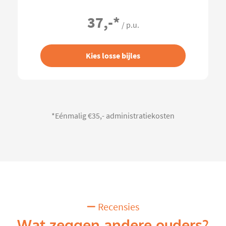
37,-
*
/ p.u.
Kies losse bijles
*Eénmalig €35,- administratiekosten
Recensies
Wat zeggen andere ouders?