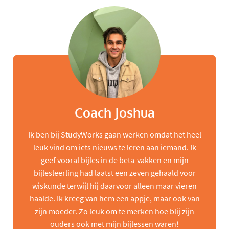
Coach Joshua
Ik ben bij StudyWorks gaan werken omdat het heel
leuk vind om iets nieuws te leren aan iemand. Ik
geef vooral bijles in de beta-vakken en mijn
bijlesleerling had laatst een zeven gehaald voor
wiskunde terwijl hij daarvoor alleen maar vieren
haalde. Ik kreeg van hem een appje, maar ook van
zijn moeder. Zo leuk om te merken hoe blij zijn
ouders ook met mijn bijlessen waren!