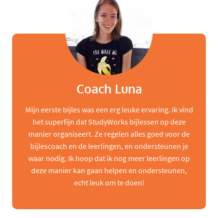
Coach Luna
Mijn eerste bijles was een erg leuke ervaring. Ik vind
het superfijn dat StudyWorks bijlessen op deze
manier organiseert. Ze regelen alles goed voor de
bijlescoach en de leerlingen, en ondersteunen je
waar nodig. Ik hoop dat ik nog meer leerlingen op
deze manier kan gaan helpen en ondersteunen,
echt leuk om te doen!