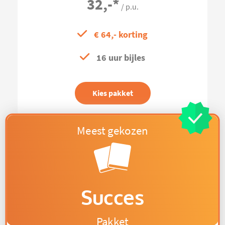
32,-
*
/ p.u.
€ 64,- korting
16 uur bijles
Kies pakket
Succes
Pakket