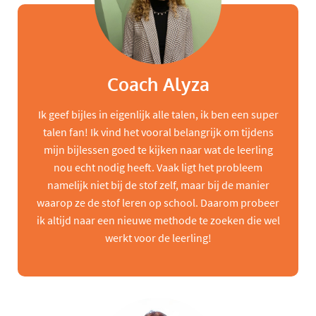
Coach Alyza
Ik geef bijles in eigenlijk alle talen, ik ben een super
talen fan! Ik vind het vooral belangrijk om tijdens
mijn bijlessen goed te kijken naar wat de leerling
nou echt nodig heeft. Vaak ligt het probleem
namelijk niet bij de stof zelf, maar bij de manier
waarop ze de stof leren op school. Daarom probeer
ik altijd naar een nieuwe methode te zoeken die wel
werkt voor de leerling!