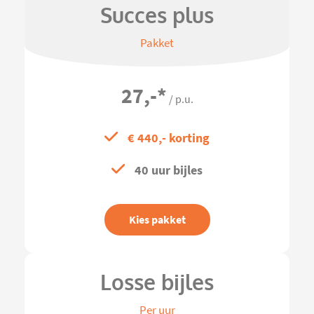
Succes plus
Pakket
27,-
*
/ p.u.
€ 440,- korting
40 uur bijles
Kies pakket
Losse bijles
Per uur