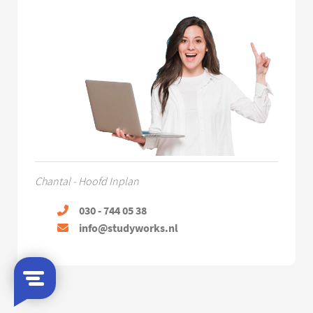
Chantal - Hoofd Inplan
030 - 744 05 38
info@studyworks.nl