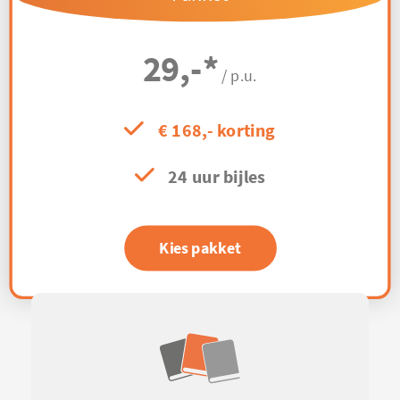
29,-
*
/ p.u.
€ 168,- korting
24 uur bijles
Kies pakket