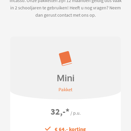
incasso. Onze pakketten zijn 12 maanden geldig dus vaak
in 2 schooljaren te gebruiken! Heeft u nog vragen? Neem
dan gerust contact met ons op.
Mini
Pakket
32,-
*
/ p.u.
€ 64,- korting