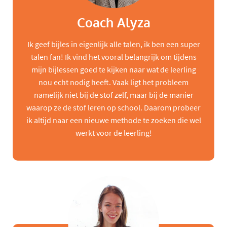
Coach Alyza
Ik geef bijles in eigenlijk alle talen, ik ben een super
talen fan! Ik vind het vooral belangrijk om tijdens
mijn bijlessen goed te kijken naar wat de leerling
nou echt nodig heeft. Vaak ligt het probleem
namelijk niet bij de stof zelf, maar bij de manier
waarop ze de stof leren op school. Daarom probeer
ik altijd naar een nieuwe methode te zoeken die wel
werkt voor de leerling!