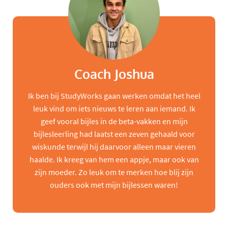
Coach Joshua
Ik ben bij StudyWorks gaan werken omdat het heel
leuk vind om iets nieuws te leren aan iemand. Ik
geef vooral bijles in de beta-vakken en mijn
bijlesleerling had laatst een zeven gehaald voor
wiskunde terwijl hij daarvoor alleen maar vieren
haalde. Ik kreeg van hem een appje, maar ook van
zijn moeder. Zo leuk om te merken hoe blij zijn
ouders ook met mijn bijlessen waren!