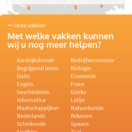
Onze vakken
Met welke vakken kunnen
wij u nog meer helpen?
Aardrijkskunde
Bedrijfseconomie
Begrijpend lezen
Biologie
Duits
Economie
Engels
Frans
Geschiedenis
Grieks
Informatica
Latijn
Maatschappijleer
Natuurkunde
Nederlands
Rekenen
Scheikunde
Spaans
Spelling
Taal