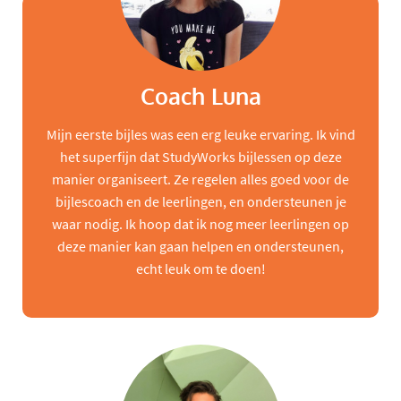
Coach Luna
Mijn eerste bijles was een erg leuke ervaring. Ik vind
het superfijn dat StudyWorks bijlessen op deze
manier organiseert. Ze regelen alles goed voor de
bijlescoach en de leerlingen, en ondersteunen je
waar nodig. Ik hoop dat ik nog meer leerlingen op
deze manier kan gaan helpen en ondersteunen,
echt leuk om te doen!