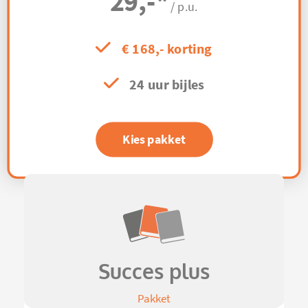
29,-
*
/ p.u.
€ 168,- korting
24 uur bijles
Kies pakket
Succes plus
Pakket