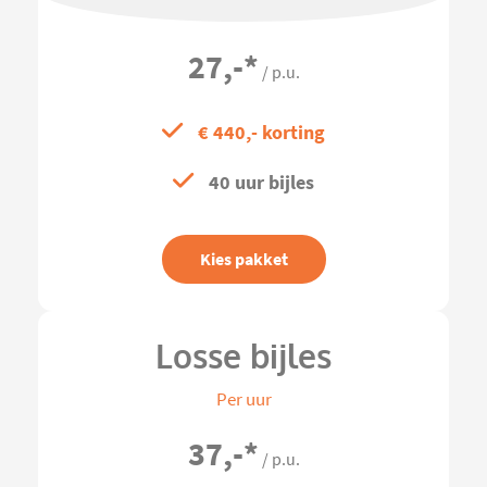
27,-
*
/ p.u.
€ 440,- korting
40 uur bijles
Kies pakket
Losse bijles
Per uur
37,-
*
/ p.u.