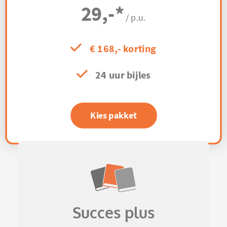
29,-
*
/ p.u.
€ 168,- korting
24 uur bijles
Kies pakket
Succes plus