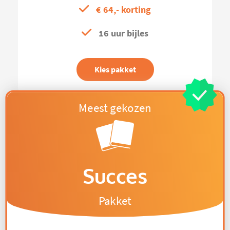
€ 64,- korting
16 uur bijles
Kies pakket
Succes
Pakket