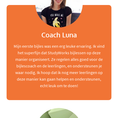
Coach Luna
Mijn eerste bijles was een erg leuke ervaring. Ik vind
het superfijn dat StudyWorks bijlessen op deze
manier organiseert. Ze regelen alles goed voor de
bijlescoach en de leerlingen, en ondersteunen je
waar nodig. Ik hoop dat ik nog meer leerlingen op
deze manier kan gaan helpen en ondersteunen,
echt leuk om te doen!