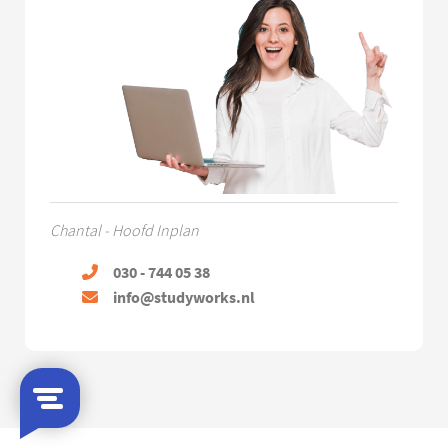
Chantal - Hoofd Inplan
030 - 744 05 38
info@studyworks.nl