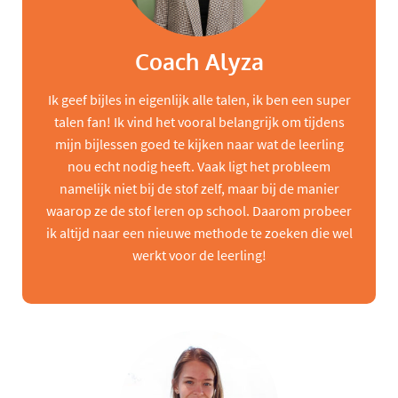
Coach Alyza
Ik geef bijles in eigenlijk alle talen, ik ben een super
talen fan! Ik vind het vooral belangrijk om tijdens
mijn bijlessen goed te kijken naar wat de leerling
nou echt nodig heeft. Vaak ligt het probleem
namelijk niet bij de stof zelf, maar bij de manier
waarop ze de stof leren op school. Daarom probeer
ik altijd naar een nieuwe methode te zoeken die wel
werkt voor de leerling!