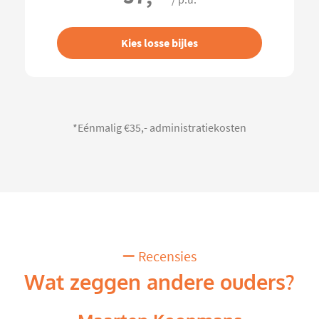
/ p.u.
Kies losse bijles
*Eénmalig €35,- administratiekosten
Recensies
Wat zeggen andere ouders?