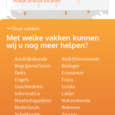
Bekijk al onze locaties
Onze vakken
Met welke vakken kunnen
wij u nog meer helpen?
Aardrijkskunde
Bedrijfseconomie
Begrijpend lezen
Biologie
Duits
Economie
Engels
Frans
Geschiedenis
Grieks
Informatica
Latijn
Maatschappijleer
Natuurkunde
Nederlands
Rekenen
Scheikunde
Spaans