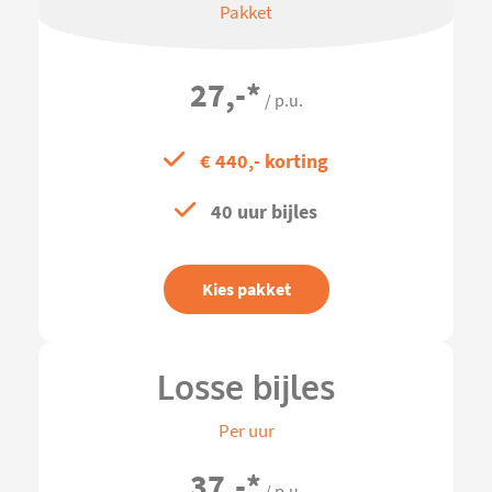
Pakket
27,-
*
/ p.u.
€ 440,- korting
40 uur bijles
Kies pakket
Losse bijles
Per uur
37,-
*