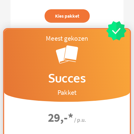
Kies pakket
Succes
Pakket
29,-
*
/ p.u.