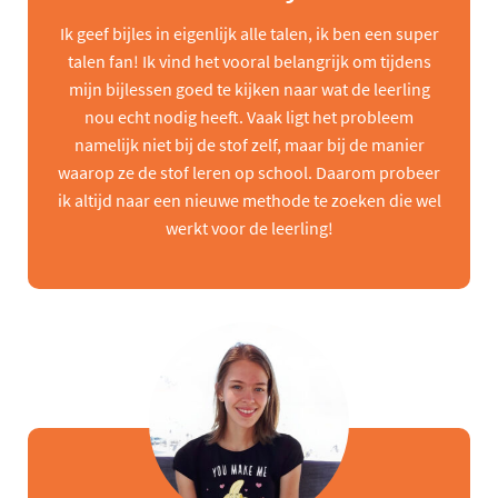
Ik geef bijles in eigenlijk alle talen, ik ben een super
talen fan! Ik vind het vooral belangrijk om tijdens
mijn bijlessen goed te kijken naar wat de leerling
nou echt nodig heeft. Vaak ligt het probleem
namelijk niet bij de stof zelf, maar bij de manier
waarop ze de stof leren op school. Daarom probeer
ik altijd naar een nieuwe methode te zoeken die wel
werkt voor de leerling!