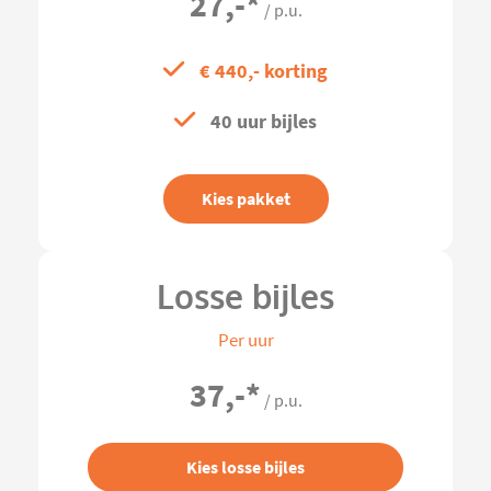
27,-
*
/ p.u.
€ 440,- korting
40 uur bijles
Kies pakket
Losse bijles
Per uur
37,-
*
/ p.u.
Kies losse bijles