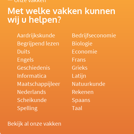
Onze vakken
Met welke vakken kunnen
wij u helpen?
Aardrijkskunde
Bedrijfseconomie
Begrijpend lezen
Biologie
Duits
Economie
Engels
Frans
Geschiedenis
Grieks
Informatica
Latijn
Maatschappijleer
Natuurkunde
Nederlands
Rekenen
Scheikunde
Spaans
Spelling
Taal
Bekijk al onze vakken