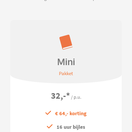
Mini
Pakket
32,-
*
/ p.u.
€ 64,- korting
16 uur bijles