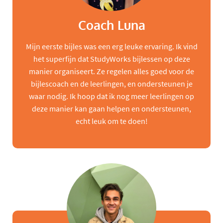
Coach Luna
Mijn eerste bijles was een erg leuke ervaring. Ik vind
het superfijn dat StudyWorks bijlessen op deze
manier organiseert. Ze regelen alles goed voor de
bijlescoach en de leerlingen, en ondersteunen je
waar nodig. Ik hoop dat ik nog meer leerlingen op
deze manier kan gaan helpen en ondersteunen,
echt leuk om te doen!