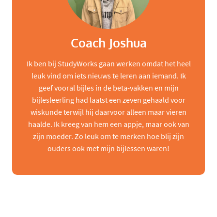
Coach Joshua
Ik ben bij StudyWorks gaan werken omdat het heel
leuk vind om iets nieuws te leren aan iemand. Ik
geef vooral bijles in de beta-vakken en mijn
bijlesleerling had laatst een zeven gehaald voor
wiskunde terwijl hij daarvoor alleen maar vieren
haalde. Ik kreeg van hem een appje, maar ook van
zijn moeder. Zo leuk om te merken hoe blij zijn
ouders ook met mijn bijlessen waren!